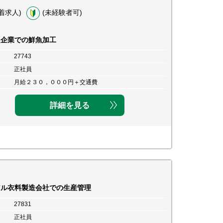
着求人)
(未経験者可)
定企業での鮮魚加工
27743
正社員
月給２３０，０００円＋交通費
詳細を見る
アル衣料製造会社での生産管理
27831
正社員