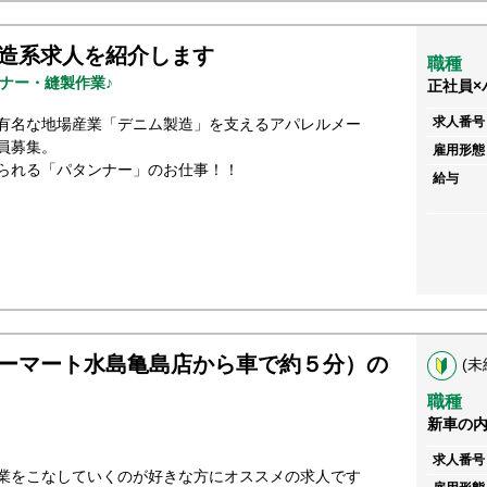
造系求人を紹介します
職種
ナー・縫製作業♪
正社員×
求人番号
有名な地場産業「デニム製造」を支えるアパレルメー
員募集。
雇用形態
られる「パタンナー」のお仕事！！
給与
ーマート水島亀島店から車で約５分）の
(未
職種
新車の
求人番号
業をこなしていくのが好きな方にオススメの求人です