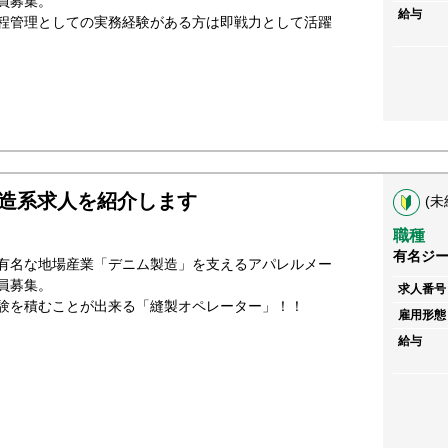
員募集。
給与
程管理としての実務経験がある方は即戦力として活躍
造系求人を紹介します
(未
職種
有名ジ
有名な地場産業「デニム製造」を支えるアパレルメー
員募集。
求人番号
験を積むことが出来る「縫製オペレーター」！！
雇用形態
給与