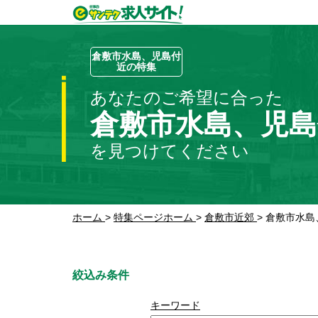
倉敷市水島、児島付
近の特集
あなたのご希望に合った
倉敷市水島、児
を見つけてください
ホーム
>
特集ページホーム
>
倉敷市近郊
>
倉敷市水島
絞込み条件
キーワード