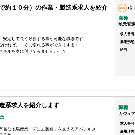
で約１０分）の作業・製造系求人を紹介
(新
職種
地元安
求人番号
！安定して長く勤務する事が可能な職場です。
雇用形態
なければ、すぐに慣れる事ができますよ！
給与
スキルを身に付けてみませんか！？
造系求人を紹介します
職種
カジュ
◎
求人番号
有名な地場産業「デニム製造」を支えるアパレルメー
雇用形態