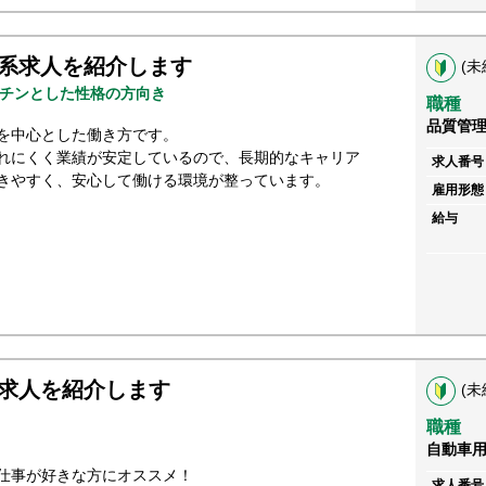
系求人を紹介します
(未
チンとした性格の方向き
職種
品質管
を中心とした働き方です。
れにくく業績が安定しているので、長期的なキャリア
求人番号
きやすく、安心して働ける環境が整っています。
雇用形態
給与
求人を紹介します
(未
職種
自動車
仕事が好きな方にオススメ！
求人番号