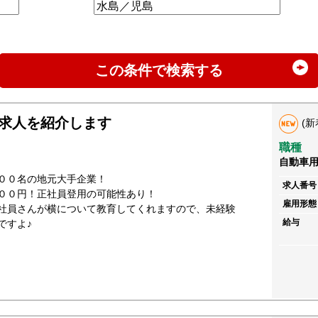
この条件で検索する
求人を紹介します
(新
職種
自動車
００名の地元大手企業！
求人番号
００円！正社員登用の可能性あり！
雇用形態
社員さんが横について教育してくれますので、未経験
給与
ですよ♪