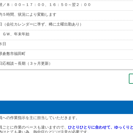
替／８：００～１７：００、１６：５０～翌２：００
均５時間、状況により変動します
日（会社カレンダーに準ず、稀に土曜出勤あり）
、ＧＷ、年末年始
８日
県倉敷市福田町
日応相談～長期（３ヶ月更新）
員への作業指示を主に担当していただきます。
員ごとに作業のペースも違いますので、
ひとりひとりに合わせて、ゆっくり
内はとても暑い為、熱中症などには注意が必要です。