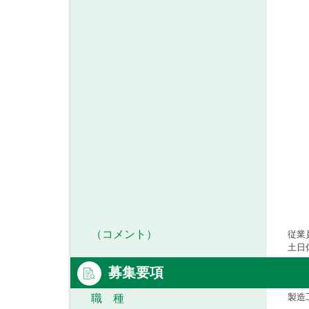
（コメント）
従業
土日
募集要項
製造
職 種