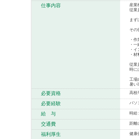
産業
仕事内容
従業
まず
その
・作
・一
・イ
・材
従業
時に
工場
暑い
高校
必要資格
パソ
必要経験
時給
給 与
距離
交通費
健康
福利厚生