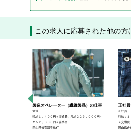
この求人に応募された他の方
ートの裁
製造オペレーター（繊維製品）の仕事
正社員
派遣
正社員
時給１，４００円＋交通費、月給２２５，０００円～
時給：１
２５２，０００円＋諸手当
＋交通費
岡山県都窪郡早島町
岡山県倉