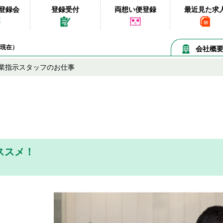
登録会
登録受付
両想い便登録
最近見た求
08現在）
会社概
業指示スタッフのお仕事
ススメ！