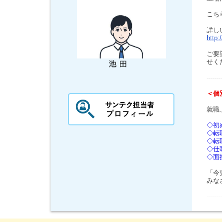
こち
詳し
http:
ご要
せく
-------
＜個
就職
◇初
◇転
◇転
◇仕
◇面
「今
みな
-------