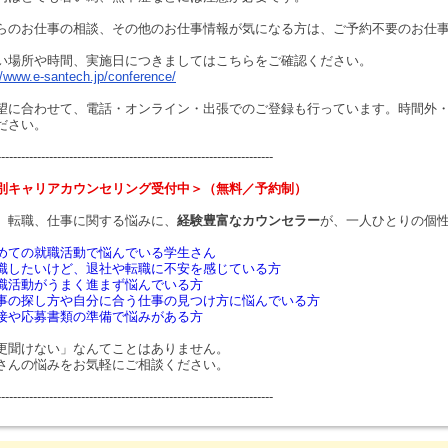
らのお仕事の相談、その他のお仕事情報が気になる方は、ご予約不要のお仕
い場所や時間、実施日につきましてはこちらをご確認ください。
//www.e-santech.jp/conference/
望に合わせて、電話・オンライン・出張でのご登録も行っています。時間外
ださい。
---------------------------------------------------------------------
別キャリアカウンセリング受付中＞（無料／予約制）
、転職、仕事に関する悩みに、
経験豊富なカウンセラー
が、一人ひとりの個
めての就職活動で悩んでいる学生さん
職したいけど、退社や転職に不安を感じている方
職活動がうまく進まず悩んでいる方
事の探し方や自分に合う仕事の見つけ方に悩んでいる方
接や応募書類の準備で悩みがある方
更聞けない」なんてことはありません。
さんの悩みをお気軽にご相談ください。
---------------------------------------------------------------------