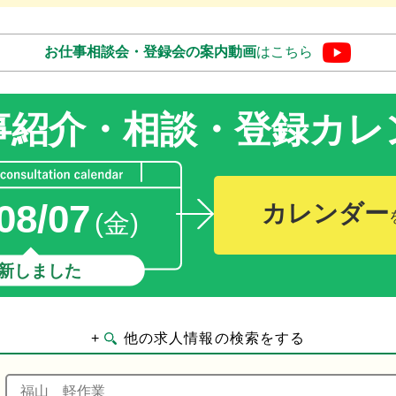
お仕事相談会・登録会の
案内動画
はこちら
事紹介・相談・登録
カレ
08/07
カレンダー
(金)
新しました
+
他の求人情報の検索をする