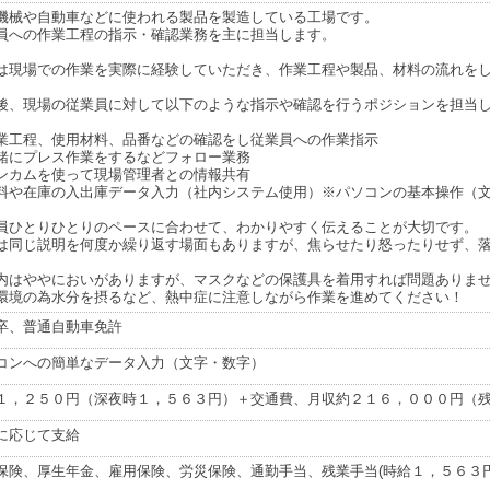
機械や自動車などに使われる製品を製造している工場です。
員への作業工程の指示・確認業務を主に担当します。
は現場での作業を実際に経験していただき、作業工程や製品、材料の流れを
後、現場の従業員に対して以下のような指示や確認を行うポジションを担当
業工程、使用材料、品番などの確認をし従業員への作業指示
緒にプレス作業をするなどフォロー業務
ンカムを使って現場管理者との情報共有
料や在庫の入出庫データ入力（社内システム使用）※パソコンの基本操作（
員ひとりひとりのペースに合わせて、わかりやすく伝えることが大切です。
は同じ説明を何度か繰り返す場面もありますが、焦らせたり怒ったりせず、
内はややにおいがありますが、マスクなどの保護具を着用すれば問題ありま
環境の為水分を摂るなど、熱中症に注意しながら作業を進めてください！
卒、普通自動車免許
コンへの簡単なデータ入力（文字・数字）
１，２５０円（深夜時１，５６３円）＋交通費、月収約２１６，０００円（
に応じて支給
保険、厚生年金、雇用保険、労災保険、通勤手当、残業手当(時給１，５６３