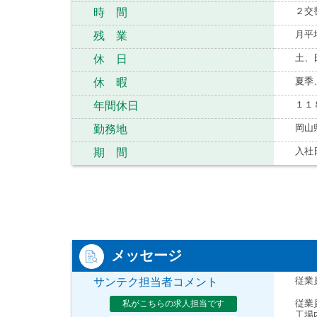
２交
時 間
月平
残 業
土、
休 日
夏季
休 暇
１１
年間休日
岡山
勤務地
入社
期 間
メッセージ
従業
サンテク担当者コメント
従業
私がこちらの求人担当です
工場