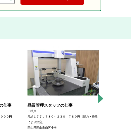
。
の仕事
品質管理スタッフの仕事
メーカー
正社員
派遣→正社員
，０００円
月給１７７，７８０～２３０，７８０円（能力・経験
時給１，１５
により決定）
３，２００～
岡山県岡山市南区小串
残業時間によ