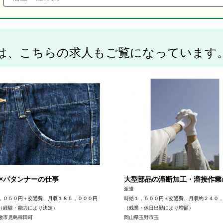
は、こちらの求人もご覧になっています
×パタンナーの仕事
大型部品の溶断加工・溶接作業
派遣
，０５０円＋交通費、月収１８５，０００円
時給１，５００円＋交通費、月収約２４０
（経験・能力により決定）
（残業・休日出勤により増額）
敷市児島稗田町
岡山県玉野市玉