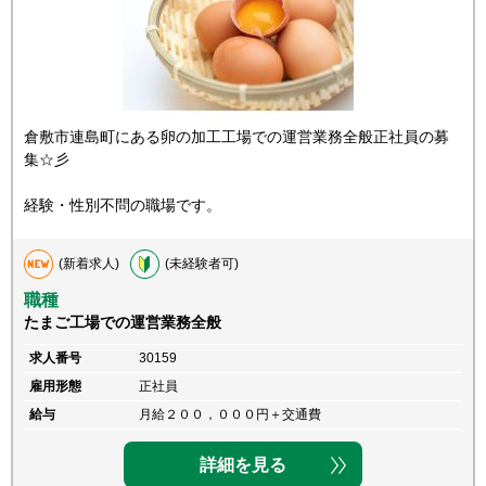
倉敷市連島町にある卵の加工工場での運営業務全般正社員の募
集☆彡
経験・性別不問の職場です。
(新着求人)
(未経験者可)
職種
たまご工場での運営業務全般
求人番号
30159
雇用形態
正社員
給与
月給２００，０００円＋交通費
詳細を見る