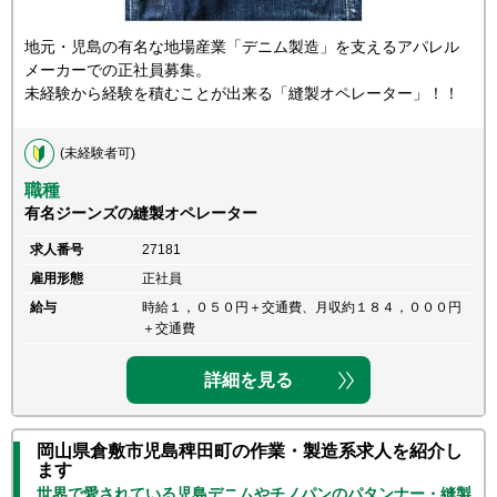
地元・児島の有名な地場産業「デニム製造」を支えるアパレル
メーカーでの正社員募集。
未経験から経験を積むことが出来る「縫製オペレーター」！！
(未経験者可)
職種
有名ジーンズの縫製オペレーター
求人番号
27181
雇用形態
正社員
給与
時給１，０５０円＋交通費、月収約１８４，０００円
＋交通費
詳細を見る
岡山県倉敷市児島稗田町の作業・製造系求人を紹介し
ます
世界で愛されている児島デニムやチノパンのパタンナー・縫製