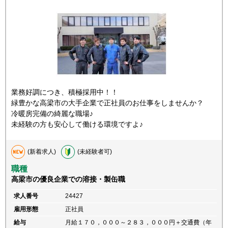
業務好調につき、積極採用中！！
緑豊かな高梁市の大手企業で正社員のお仕事をしませんか？
冷暖房完備の綺麗な職場♪
未経験の方も安心して働ける環境ですよ♪
(新着求人)
(未経験者可)
職種
高梁市の優良企業での溶接・製缶職
求人番号
24427
雇用形態
正社員
給与
月給１７０，０００～２８３，０００円＋交通費（年