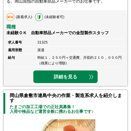
る、岡山屈指の自動車部品メーカーでのお仕事です。
(新着求人)
(未経験者可)
職種
未経験ＯＫ 自動車部品メーカーでの金型製作スタッフ
求人番号
31325
雇用形態
派遣
給与
時給１，２５０円＋交通費、月収約２１０，０００円
（残業により増額）
詳細を見る
岡山県倉敷市連島中央の作業・製造系求人を紹介しま
す
たまごの加工工場での正社員募集！
入荷や検品など運営全般に携わるお仕事です♪