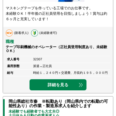
マスキングテープを作っている工場でのお仕事です。
未経験ＯＫ！半年後の正社員登用を目指しましょう！賞与は約
６ヶ月と充実しています！
(新着求人)
(未経験者可)
職種
テープ印刷機械のオペレーター（正社員登用制度あり、未経験
ＯＫ）
求人番号
32307
雇用形態
派遣→正社員
給与
時給１，２４０円＋交通費、月収約１９５，０００円
詳細を見る
岡山県総社市秦 ※転勤あり（岡山県内での転勤の可
能性あり）の作業・製造系求人を紹介します
未経験でも経験者でも大丈夫◎
土日休み＆日勤の作業系求人☆