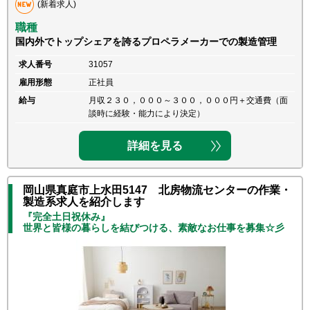
(新着求人)
職種
国内外でトップシェアを誇るプロペラメーカーでの製造管理
求人番号
31057
雇用形態
正社員
給与
月収２３０，０００～３００，０００円＋交通費（面
談時に経験・能力により決定）
詳細を見る
岡山県真庭市上水田5147 北房物流センターの作業・
製造系求人を紹介します
『完全土日祝休み』
世界と皆様の暮らしを結びつける、素敵なお仕事を募集☆彡