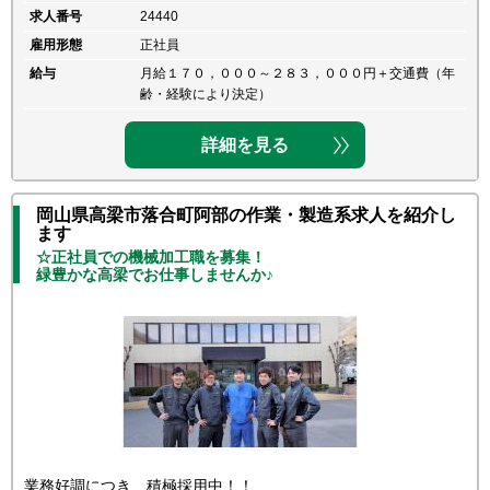
求人番号
24440
雇用形態
正社員
給与
月給１７０，０００～２８３，０００円＋交通費（年
齢・経験により決定）
詳細を見る
岡山県高梁市落合町阿部の作業・製造系求人を紹介し
ます
☆正社員での機械加工職を募集！
緑豊かな高梁でお仕事しませんか♪
業務好調につき、積極採用中！！