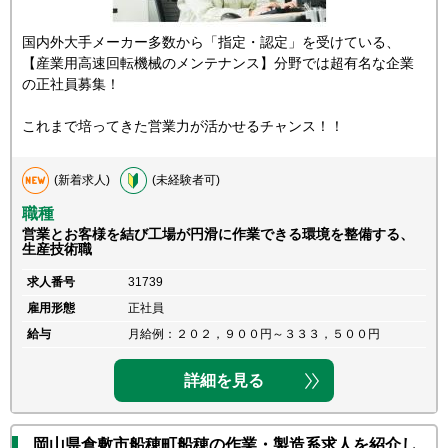
国内外大手メーカー多数から「指定・認定」を受けている、
【産業用高速回転機械のメンテナンス】分野では超有名な企業
の正社員募集！
これまで培ってきた営業力が活かせるチャンス！！
(新着求人)
(未経験者可)
職種
営業とお客様を結び工場が円滑に作業できる環境を整備する、
生産技術職
求人番号
31739
雇用形態
正社員
給与
月給例：２０２，９００円～３３３，５００円
詳細を見る
岡山県倉敷市船穂町船穂の作業・製造系求人を紹介し