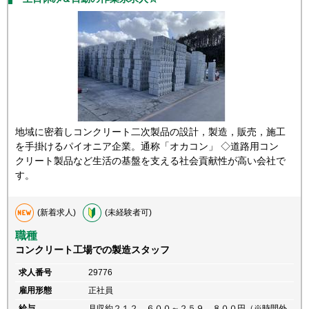
地域に密着しコンクリート二次製品の設計，製造，販売，施工
を手掛けるパイオニア企業。通称「オカコン」 ◇道路用コン
クリート製品など生活の基盤を支える社会貢献性が高い会社で
す。
(新着求人)
(未経験者可)
職種
コンクリート工場での製造スタッフ
求人番号
29776
雇用形態
正社員
給与
月収約２１２，６００～２５９，８００円（※時間外