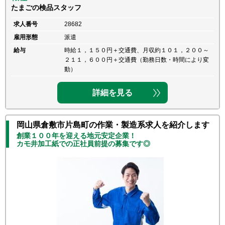
たまごの検品スタッフ
求人番号
28682
雇用形態
派遣
給与
時給１，１５０円＋交通費、月収約１０１，２００～
２１１，６００円＋交通費（勤務日数・時間により変
動）
詳細を見る
岡山県倉敷市片島町の作業・製造系求人を紹介します
創業１００年を迎える地元安定企業！
カモ井加工紙での正社員前提の募集です◎