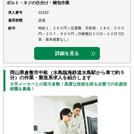
ボルト・ネジの仕分け・梱包作業
求人番号
32262
雇用形態
派遣
給与
時給１，２６０円＋交通費、月収例：１８９，０００
円～２０７，９００円（月稼働日２０日～２２日で計
算：基本残業なし）
詳細を見る
岡山県倉敷市中畝（水島臨海鉄道水島駅から車で約５
分）の作業・製造系求人を紹介します
大手メーカーとの取引多数！高度な技術を誇る企業での生産技
術職を募集！