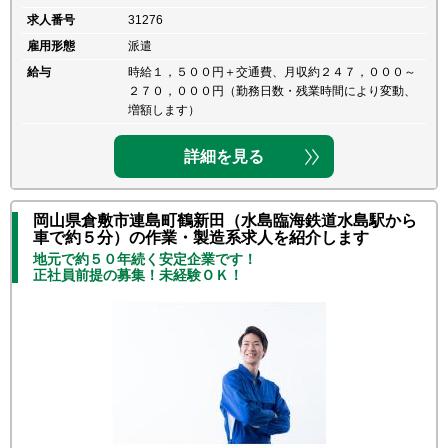
求人番号
31276
雇用形態
派遣
給与
時給１，５００円＋交通費、月収約２４７，０００～
２７０，０００円（勤務日数・残業時間により変動、
増額します）
詳細を見る
岡山県倉敷市連島町鶴新田（水島臨海鉄道水島駅から
車で約５分）の作業・製造系求人を紹介します
地元で約５０年続く安定企業です！
正社員前提の募集！未経験ＯＫ！