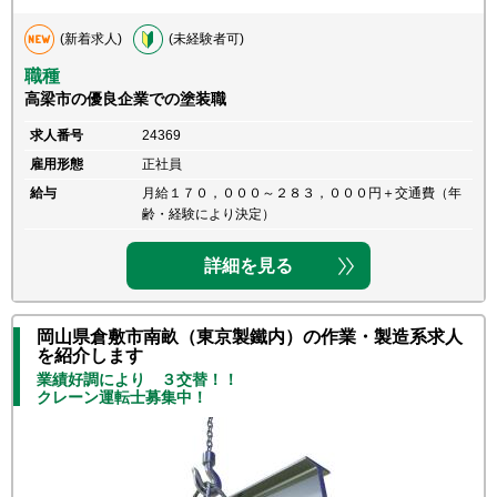
(新着求人)
(未経験者可)
職種
高梁市の優良企業での塗装職
求人番号
24369
雇用形態
正社員
給与
月給１７０，０００～２８３，０００円＋交通費（年
齢・経験により決定）
詳細を見る
岡山県倉敷市南畝（東京製鐵内）の作業・製造系求人
を紹介します
業績好調により ３交替！！
クレーン運転士募集中！