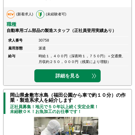
(新着求人)
(未経験者可)
職種
自動車用ゴム部品の製造スタッフ（正社員登用実績あり）
求人番号
30758
雇用形態
派遣
給与
時給１，４００円（深夜時１，７５０円）＋交通費、
月収約２５０，０００円（残業により増額）
詳細を見る
岡山県倉敷市水島（福田公園から車で約１０分）の作
業・製造系求人を紹介します
正社員募集！地元で５０年以上続く安定企業！
未経験ＯＫ！お魚加工のお仕事です！