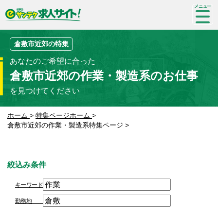
SP-
me
nu
倉敷市近郊の特集
あなたのご希望に合った
倉敷市近郊の作業・製造系のお仕事
を見つけてください
ホーム
>
特集ページホーム
>
倉敷市近郊の作業・製造系特集ページ
>
絞込み条件
キーワード
勤務地