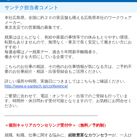
サンテク担当者コメント
本社広島県。全国に約２０の実店舗も構える広島県本社のワークウェア
メーカー。
東京支店での営業職の募集です。
残業はほとんどなく、有給や家庭の事情等での休みもとりやすい環境、
転勤もありませんので、無理なく・東京で長く安定して働きたい方にお
すすめ！
毎週金曜はノー残業デー、過去５年間新卒離職者０。
働きやすさを大切にしている企業です。
こちらのお仕事の相談、その他のお仕事情報が気になる方は、ご予約不
要のお仕事紹介・相談・出張登録会もご活用ください。
詳しい場所や時間、実施日につきましてはこちらをご確認ください。
http://www.e-santech.jp/conference/
ご要望に合わせて、電話・オンライン・出張でのご登録も行っていま
す。時間外・休日問わず受付可能となりますので、お気軽にお問合せく
ださい。
----------------------------------------------------------------------------
＜個別キャリアカウンセリング受付中＞（無料／予約制）
就職、転職、仕事に関する悩みに、
経験豊富なカウンセラー
が、一人ひ