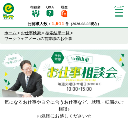
Tog
gle
1,911
公開求人数：
件（2026-08-08現在）
nav
igat
ホーム
>
お仕事検索
>
検索結果一覧
>
ion
ワークウェアメーカの営業職のお仕事
気になるお仕事や自分に合うお仕事など、就職・転職のご
相談♪
お気軽にお越しください☆