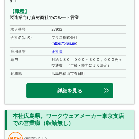
す！
【職種】
製造業向け資材商社でのルート営業
求人番号
27932
会社名(店名)
プラス株式会社
(
https://pras.jp/
)
雇用形態
正社員
給与
月給１８０，０００～３００，０００円＋
交通費 （年齢・能力により決定）
勤務地
広島県福山市春日町
詳細を見る
本社広島県。ワークウェアメーカー東京支店
での営業職（転勤無し）