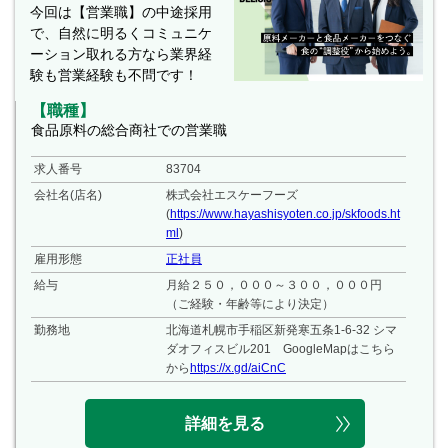
今回は【営業職】の中途採用
で、自然に明るくコミュニケ
ーション取れる方なら業界経
験も営業経験も不問です！
【職種】
食品原料の総合商社での営業職
求人番号
83704
会社名(店名)
株式会社エスケーフーズ
(
https://www.hayashisyoten.co.jp/skfoods.ht
ml
)
雇用形態
正社員
給与
月給２５０，０００～３００，０００円
（ご経験・年齢等により決定）
勤務地
北海道札幌市手稲区新発寒五条1-6-32 シマ
ダオフィスビル201 GoogleMapはこちら
から
https://x.gd/aiCnC
詳細を見る