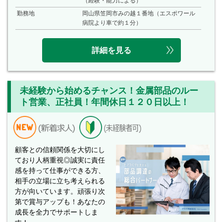
（経験・能力による）
勤務地
岡山県笠岡市みの越１番地（エスポワール
病院より車で約１分）
詳細を見る
未経験から始めるチャンス！金属部品のルー
ト営業、正社員！年間休日１２０日以上！
顧客との信頼関係を大切にし
ており人柄重視◎誠実に責任
感を持って仕事ができる方、
相手の立場に立ち考えられる
方が向いています。頑張り次
第で賞与アップも！あなたの
成長を全力でサポートしま