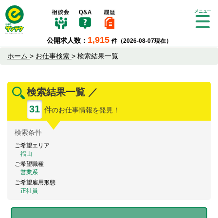
Tog
gle
1,915
公開求人数：
件（2026-08-07現在）
nav
igat
ホーム
>
お仕事検索
>
検索結果一覧
ion
検索結果一覧 ／
31
件
のお仕事情報を発見！
検索
条件
ご希望エリア
福山
ご希望職種
営業系
ご希望雇用形態
正社員