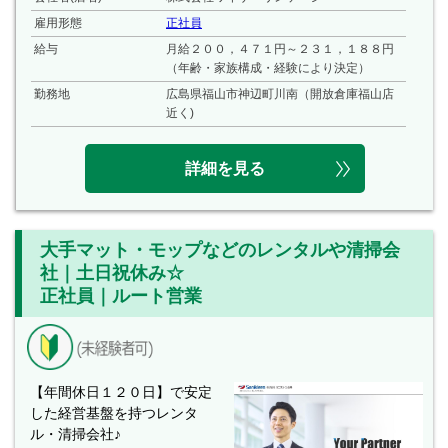
雇用形態
正社員
給与
月給２００，４７１円～２３１，１８８円
（年齢・家族構成・経験により決定）
勤務地
広島県福山市神辺町川南（開放倉庫福山店
近く)
詳細を見る
大手マット・モップなどのレンタルや清掃会
社｜土日祝休み☆
正社員｜ルート営業
【年間休日１２０日】で安定
した経営基盤を持つレンタ
ル・清掃会社♪