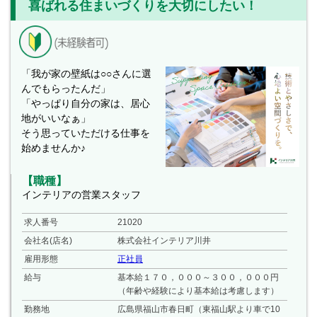
喜ばれる住まいづくりを大切にしたい！
「我が家の壁紙は○○さんに選
んでもらったんだ」
「やっぱり自分の家は、居心
地がいいなぁ」
そう思っていただける仕事を
始めませんか♪
【職種】
インテリアの営業スタッフ
求人番号
21020
会社名(店名)
株式会社インテリア川井
雇用形態
正社員
給与
基本給１７０，０００～３００，０００円
（年齢や経験により基本給は考慮します）
勤務地
広島県福山市春日町（東福山駅より車で10