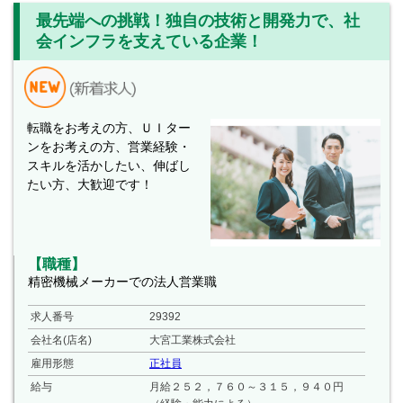
最先端への挑戦！独自の技術と開発力で、社
会インフラを支えている企業！
転職をお考えの方、ＵＩター
ンをお考えの方、営業経験・
スキルを活かしたい、伸ばし
たい方、大歓迎です！
【職種】
精密機械メーカーでの法人営業職
求人番号
29392
会社名(店名)
大宮工業株式会社
雇用形態
正社員
給与
月給２５２，７６０～３１５，９４０円