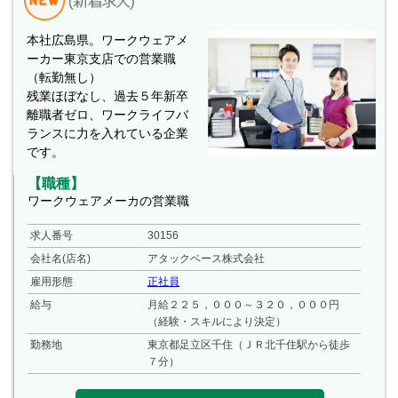
本社広島県。ワークウェアメ
ーカー東京支店での営業職
（転勤無し）
残業ほぼなし、過去５年新卒
離職者ゼロ、ワークライフバ
ランスに力を入れている企業
です。
【職種】
ワークウェアメーカの営業職
求人番号
30156
会社名(店名)
アタックベース株式会社
雇用形態
正社員
給与
月給２２５，０００～３２０，０００円
（経験・スキルにより決定）
勤務地
東京都足立区千住（ＪＲ北千住駅から徒歩
７分）