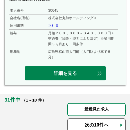
求人番号
30645
会社名(店名)
株式会社丸加ホールディングス
雇用形態
正社員
給与
月給２００，０００～３４０，０００円＋
交通費（経験・能力により決定）※試用期
間３ヵ月あり、同条件
勤務地
広島県福山市大門町（大門駅より車で５
分）
詳細を見る
31件中
（1～10 件）
最近見た求人
次の10件へ