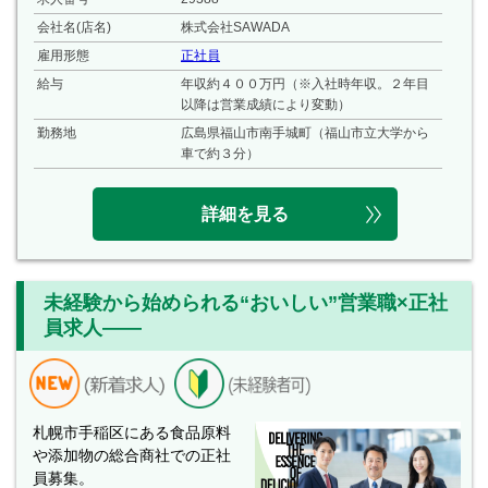
会社名(店名)
株式会社SAWADA
雇用形態
正社員
給与
年収約４００万円（※入社時年収。２年目
以降は営業成績により変動）
勤務地
広島県福山市南手城町（福山市立大学から
車で約３分）
詳細を見る
未経験から始められる“おいしい”営業職×正社
員求人――
札幌市手稲区にある食品原料
や添加物の総合商社での正社
員募集。