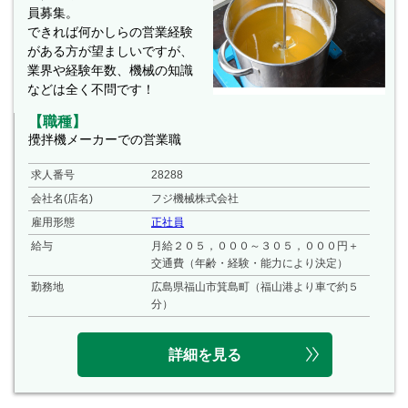
員募集。
できれば何かしらの営業経験
がある方が望ましいですが、
業界や経験年数、機械の知識
などは全く不問です！
【職種】
攪拌機メーカーでの営業職
求人番号
28288
会社名(店名)
フジ機械株式会社
雇用形態
正社員
給与
月給２０５，０００～３０５，０００円＋
交通費（年齢・経験・能力により決定）
勤務地
広島県福山市箕島町（福山港より車で約５
分）
詳細を見る