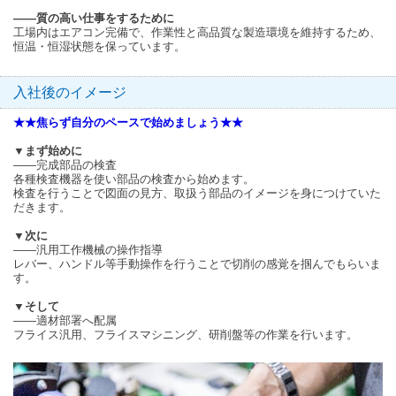
――質の高い仕事をするために
工場内はエアコン完備で、作業性と高品質な製造環境を維持するため、
恒温・恒湿状態を保っています。
入社後のイメージ
★★焦らず自分のペースで始めましょう★★
▼まず始めに
――完成部品の検査
各種検査機器を使い部品の検査から始めます。
検査を行うことで図面の見方、取扱う部品のイメージを身につけていた
だきます。
▼次に
――汎用工作機械の操作指導
レバー、ハンドル等手動操作を行うことで切削の感覚を掴んでもらいま
す。
▼そして
――適材部署へ配属
フライス汎用、フライスマシニング、研削盤等の作業を行います。