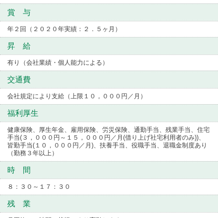
賞 与
年２回（２０２０年実績：２．５ヶ月）
昇 給
有り（会社業績・個人能力による）
交通費
会社規定により支給（上限１０，０００円／月）
福利厚生
健康保険、厚生年金、雇用保険、労災保険、通勤手当、残業手当、住宅
手当(３，０００円～１５，０００円／月(借り上げ社宅利用者のみ))、
皆勤手当(１０，０００円／月)、扶養手当、役職手当、退職金制度あり
（勤務３年以上）
時 間
８：３０～１７：３０
残 業