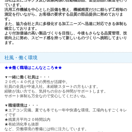
当社は主にコネクタ及び医療関係の自動機部品、金型部品の製造を行っ
ています。
汎用工作機械を中心とした設備を整え、機械精度だけに頼らず工程毎の
測定を行いながら、お客様の要求する品質の部品提供に努めておりま
す。
また、協力会社と共に多様化する加工ニーズへ迅速に対応できる体制も
確立しております。
より付加価値の高い製品づくりを目指し、今後もさらなる品質管理、技
術向上に努め、スピード感を持って新しいものづくりへ挑戦してまいり
ます。
社風・働く環境
★★働く職場はこんなところ★★
▼一緒に働く社員は・・・
２０代～４０代までの男性が活躍中。
社員の全員が中途入社。未経験スタートの方もいます。
経験が浅い方でも、気持ちの分かる仲間がサポートします。
サポート体制も万全なので安心してくださいね。
▼職場環境は・・・
★エアコン完備。夏でも冬でも一年中快適な環境。工場内もすごくキレ
イです
★残業月平均２０時間以内
★有給消化率も抜群
など、労働環境の整備には特に注力しています。