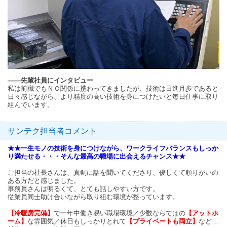
――先輩社員にインタビュー
私は前職でもＮＣ関係に携わってきましたが、技術は日進月歩であると
日々感じながら、より精度の高い技術を身につけたいと毎日仕事に取り
組んでいます。
サンテク担当者コメント
★★一生モノの技術を身につけながら、ワークライフバランスもしっか
り満たせる・・・そんな最高の職場に出会えるチャンス★★
ご担当の社長さんは、真剣に話を聞いてくださり、優しくて頼りがいの
ある方だと感じました。
事務員さんは明るくて、とても話しやすい方です。
従業員同士助け合いながら取り組む環境が整っています。
【冷暖房完備】
で一年中働き易い職場環境／少数ならではの
【アットホ
ーム】
な雰囲気／休日もしっかりとれて
【プライベートも両立】
など…