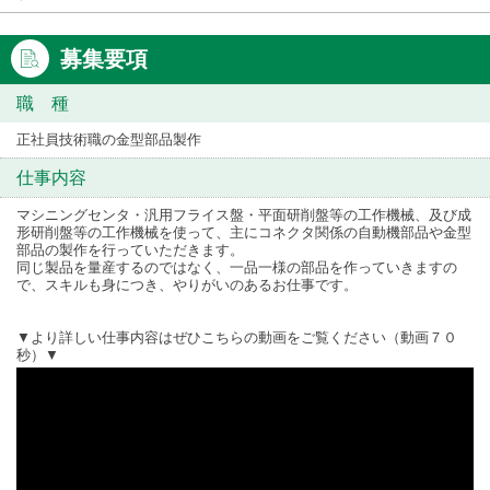
募集要項
職 種
正社員技術職の金型部品製作
仕事内容
マシニングセンタ・汎用フライス盤・平面研削盤等の工作機械、及び成
形研削盤等の工作機械を使って、主にコネクタ関係の自動機部品や金型
部品の製作を行っていただきます。
同じ製品を量産するのではなく、一品一様の部品を作っていきますの
で、スキルも身につき、やりがいのあるお仕事です。
▼より詳しい仕事内容はぜひこちらの動画をご覧ください（動画７０
秒）▼