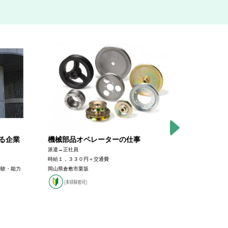
。
る企業
機械部品オペレーターの仕事
自動車部
レーター
派遣→正社員
時給１，３３０円＋交通費
派遣
経験・能力
岡山県倉敷市栗坂
時給１，２０
岡山県加賀郡