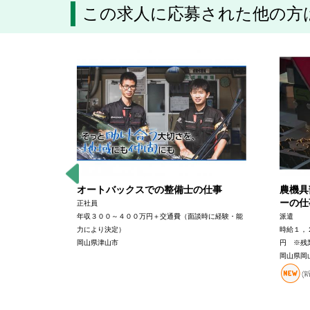
この求人に応募された他の方
部門スタ
オートバックスでの整備士の仕事
農機具
ーの仕
正社員
年収３００～４００万円＋交通費（面談時に経験・能
派遣
＋交通費（経
力により決定）
時給１，
岡山県津山市
円 ※残
岡山県岡