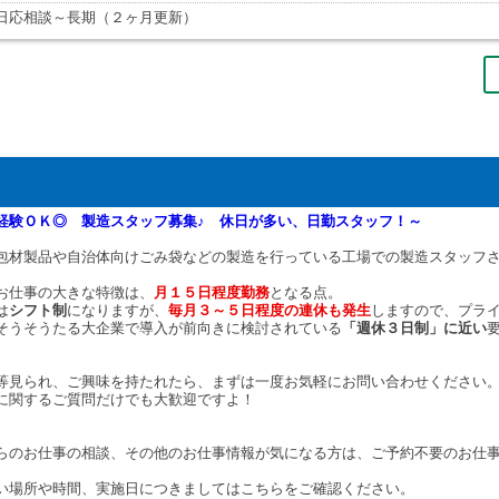
日応相談～長期（２ヶ月更新）
経験ＯＫ◎ 製造スタッフ募集♪ 休日が多い、日勤スタッフ！～
包材製品や自治体向けごみ袋などの製造を行っている工場での製造スタッフ
お仕事の大きな特徴は、
月１５日程度勤務
となる点。
は
シフト制
になりますが、
毎月３～５日程度の連休も発生
しますので、プライ
そうそうたる大企業で導入が前向きに検討されている
「週休３日制」に近い
等見られ、ご興味を持たれたら、まずは一度お気軽にお問い合わせください
に関するご質問だけでも大歓迎ですよ！
らのお仕事の相談、その他のお仕事情報が気になる方は、ご予約不要のお仕
い場所や時間、実施日につきましてはこちらをご確認ください。