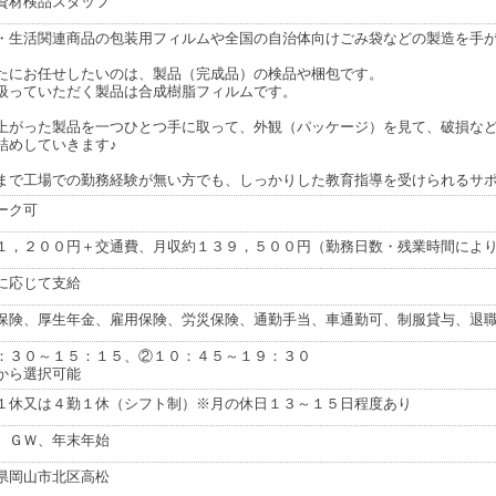
資材検品スタッフ
・生活関連商品の包装用フィルムや全国の自治体向けごみ袋などの製造を手
たにお任せしたいのは、製品（完成品）の検品や梱包です。
扱っていただく製品は合成樹脂フィルムです。
上がった製品を一つひとつ手に取って、外観（パッケージ）を見て、破損な
詰めしていきます♪
まで工場での勤務経験が無い方でも、しっかりした教育指導を受けられるサ
ーク可
１，２００円＋交通費、月収約１３９，５００円（勤務日数・残業時間によ
に応じて支給
保険、厚生年金、雇用保険、労災保険、通勤手当、車通勤可、制服貸与、退
：３０～１５：１５、②１０：４５～１９：３０
から選択可能
１休又は４勤１休（シフト制）※月の休日１３～１５日程度あり
、ＧＷ、年末年始
県岡山市北区高松