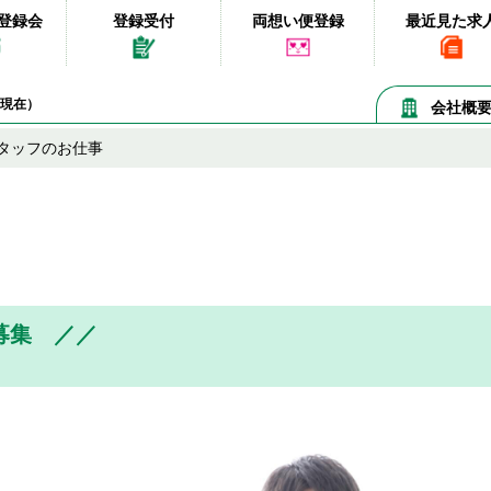
登録会
登録受付
両想い便登録
最近見た求
07現在）
会社概
タッフのお仕事
募集 ／／