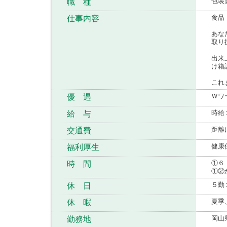
包装
職 種
食品
仕事内容
あな
取り
出来
け箱
これ
Ｗワ
優 遇
時給
給 与
距離
交通費
健康
福利厚生
①６
時 間
①②
５勤
休 日
夏季
休 暇
岡山
勤務地