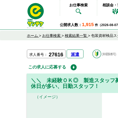
お仕事検索
相談会・
1,915
公開求人数：
件（2026-08-
ホーム
>
お仕事検索
>
検索結果一覧
>
包装資材検品ス
27616
派遣
求人番号：
この求人に応募する
＼＼ 未経験ＯＫ◎ 製造スタッフ
休日が多い、日勤スタッフ！
（イメージ）