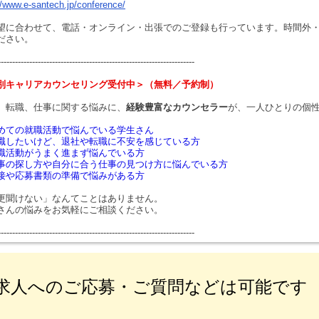
//www.e-santech.jp/conference/
望に合わせて、電話・オンライン・出張でのご登録も行っています。時間外
ださい。
---------------------------------------------------------------------
別キャリアカウンセリング受付中＞（無料／予約制）
、転職、仕事に関する悩みに、
経験豊富なカウンセラー
が、一人ひとりの個
めての就職活動で悩んでいる学生さん
職したいけど、退社や転職に不安を感じている方
職活動がうまく進まず悩んでいる方
事の探し方や自分に合う仕事の見つけ方に悩んでいる方
接や応募書類の準備で悩みがある方
更聞けない」なんてことはありません。
さんの悩みをお気軽にご相談ください。
---------------------------------------------------------------------
求人へのご応募・ご質問などは可能です