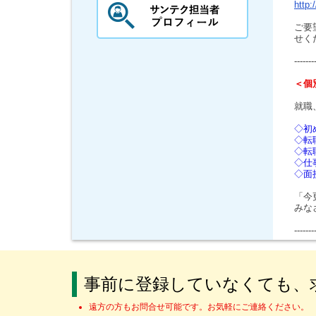
http:
ご要
せく
-------
＜個
就職
◇初
◇転
◇転
◇仕
◇面
「今
みな
-------
事前に登録していなくても、
遠方の方もお問合せ可能です。お気軽にご連絡ください。