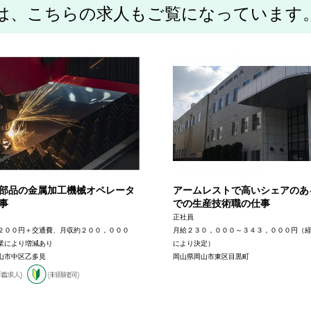
は、こちらの求人もご覧になっています
部品の金属加工機械オペレータ
アームレストで高いシェアのあ
事
での生産技術職の仕事
正社員
２００円＋交通費、月収約２００，０００
月給２３０，０００～３４３，０００円（
業により増減あり
により決定）
山市中区乙多見
岡山県岡山市東区目黒町