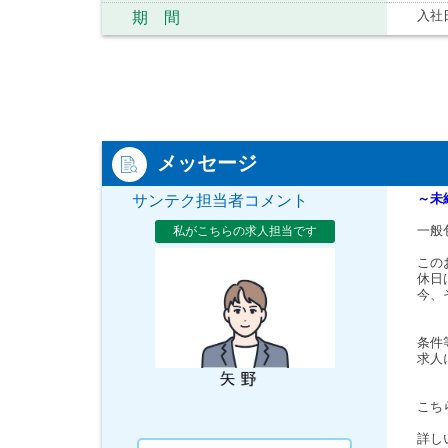
入社
期 間
メッセージ
～未
サンテク担当者コメント
一般
私がこちらの求人担当です
この
休日
今、
条件
求人
こち
詳し