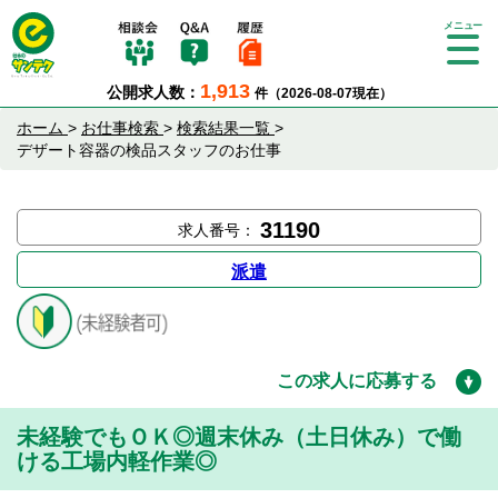
Tog
gle
1,913
公開求人数：
件（2026-08-07現在）
nav
igat
ホーム
>
お仕事検索
>
検索結果一覧
>
ion
デザート容器の検品スタッフのお仕事
31190
求人番号：
派遣
この求人に応募する
未経験でもＯＫ◎週末休み（土日休み）で働
ける工場内軽作業◎