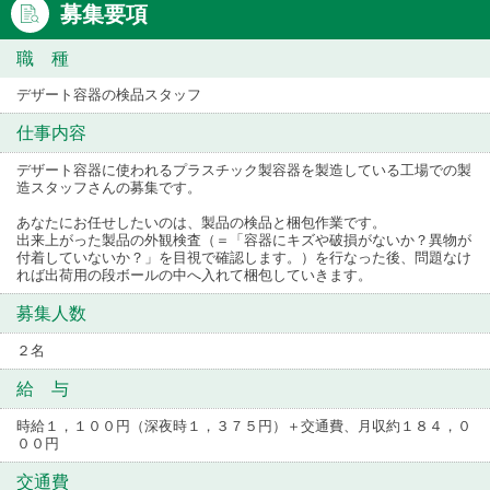
募集要項
職 種
デザート容器の検品スタッフ
仕事内容
デザート容器に使われるプラスチック製容器を製造している工場での製
造スタッフさんの募集です。
あなたにお任せしたいのは、製品の検品と梱包作業です。
出来上がった製品の外観検査（＝「容器にキズや破損がないか？異物が
付着していないか？」を目視で確認します。）を行なった後、問題なけ
れば出荷用の段ボールの中へ入れて梱包していきます。
募集人数
２名
給 与
時給１，１００円（深夜時１，３７５円）＋交通費、月収約１８４，０
００円
交通費