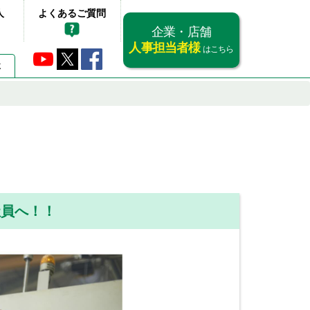
人
よくあるご質問
企業・店舗
人事担当者様
はこちら
要
社員へ！！