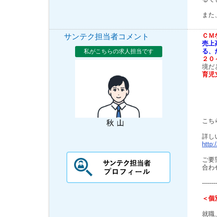
また
ＣＭ
サンテク担当者コメント
売上
る、
私がこちらの求人担当です
２０
境だ
育児
こち
詳し
http:
ご要
合わ
-------
＜個
就職