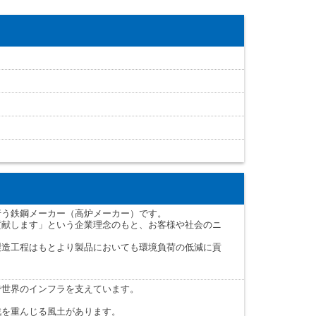
行う鉄鋼メーカー（高炉メーカー）です。
貢献します」という企業理念のもと、お客様や社会のニ
製造工程はもとより製品においても環境負荷の低減に貢
で世界のインフラを支えています。
戦を重んじる風土があります。