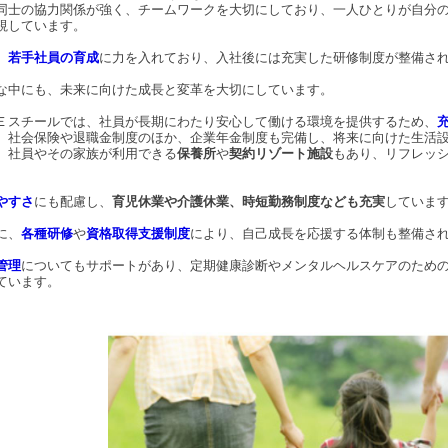
同士の協力関係が強く、チームワークを大切にしており、一人ひとりが自分
視しています。
、
若手社員の育成
に力を入れており、入社後には充実した研修制度が整備さ
な中にも、未来に向けた成長と変革を大切にしています。
Ｅスチールでは、社員が長期にわたり安心して働ける環境を提供するため、
、社会保険や退職金制度のほか、企業年金制度も完備し、将来に向けた生活
、社員やその家族が利用できる
保養所
や
契約リゾート施設
もあり、リフレッ
やすさ
にも配慮し、
育児休業や介護休業、時短勤務制度なども充実
していま
に、
各種研修
や
資格取得支援制度
により、自己成長を応援する体制も整備さ
管理
についてもサポートがあり、定期健康診断やメンタルヘルスケアのため
ています。