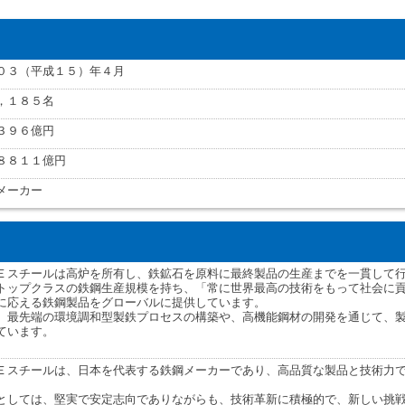
０３（平成１５）年４月
，１８５名
３９６億円
８８１１億円
メーカー
Ｅスチールは高炉を所有し、鉄鉱石を原料に最終製品の生産までを一貫して
トップクラスの鉄鋼生産規模を持ち、「常に世界最高の技術をもって社会に
に応える鉄鋼製品をグローバルに提供しています。
、最先端の環境調和型製鉄プロセスの構築や、高機能鋼材の開発を通じて、
ています。
Ｅスチールは、日本を代表する鉄鋼メーカーであり、高品質な製品と技術力
としては、堅実で安定志向でありながらも、技術革新に積極的で、新しい挑