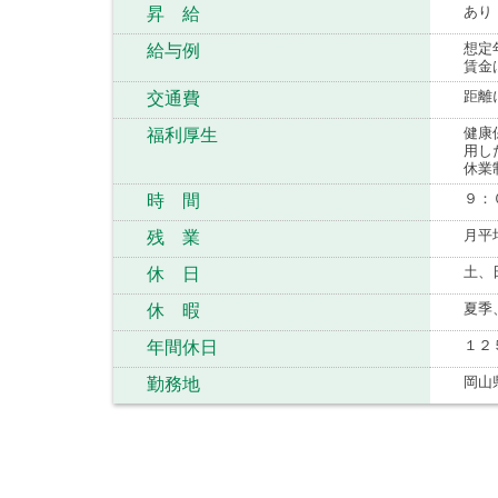
あり
昇 給
想定
給与例
賃金
距離
交通費
健康
福利厚生
用し
休業
９：
時 間
月平
残 業
土、
休 日
夏季
休 暇
１２
年間休日
岡山
勤務地