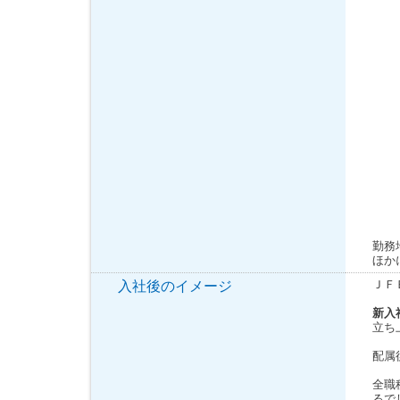
勤務
ほか
ＪＦ
入社後のイメージ
新入
立ち
配属
全職
るで