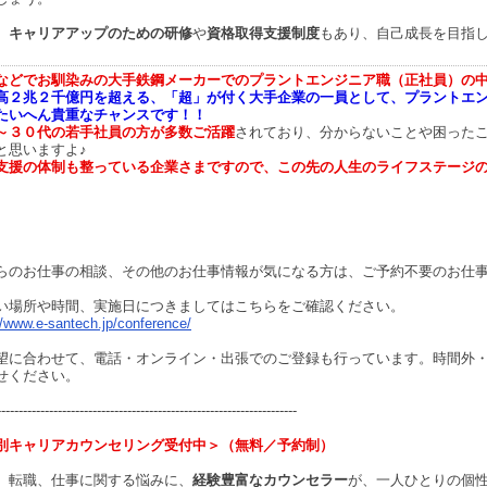
、
キャリアアップのための研修
や
資格取得支援制度
もあり、自己成長を目指
などでお馴染みの大手鉄鋼メーカーでのプラントエンジニア職（正社員）の
高２兆２千億円を超える、「超」が付く大手企業の一員として、プラントエ
たいへん貴重なチャンスです！！
～３０代の若手社員の方が多数ご活躍
されており、分からないことや困った
と思いますよ♪
支援の体制も整っている企業さまですので、この先の人生のライフステージ
らのお仕事の相談、その他のお仕事情報が気になる方は、ご予約不要のお仕
い場所や時間、実施日につきましてはこちらをご確認ください。
//www.e-santech.jp/conference/
望に合わせて、電話・オンライン・出張でのご登録も行っています。時間外
せください。
---------------------------------------------------------------------
別キャリアカウンセリング受付中＞（無料／予約制）
、転職、仕事に関する悩みに、
経験豊富なカウンセラー
が、一人ひとりの個