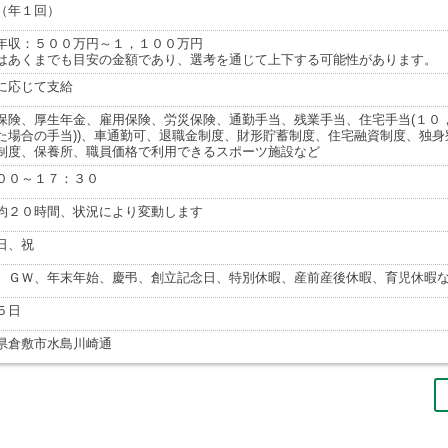
（年１回）
年収：５００万円～１，１００万円
はあくまでも目安の金額であり、選考を通じて上下する可能性があります。
に応じて支給
保険、厚生年金、雇用保険、労災保険、通勤手当、残業手当、住宅手当(１０
た場合の手当))、車通勤可、退職金制度、財形貯蓄制度、住宅融資制度、独
制度、保養所、職員価格で利用できるスポーツ施設など
００～１７：３０
均２０時間、状況により変動します
日、祝
、ＧＷ、年末年始、慶弔、創立記念日、特別休暇、産前産後休暇、育児休暇
５日
県倉敷市水島川崎通