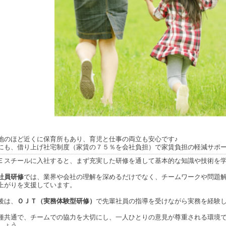
地のほど近くに保育所もあり、育児と仕事の両立も安心です♪
にも、借り上げ社宅制度（家賃の７５％を会社負担）で家賃負担の軽減サポ
Ｅスチールに入社すると、まず充実した研修を通して基本的な知識や技術を
社員研修
では、業界や会社の理解を深めるだけでなく、チームワークや問題
上がりを支援しています。
後は、
ＯＪＴ（実務体験型研修）
で先輩社員の指導を受けながら実務を経験
種共通で、チームでの協力を大切にし、一人ひとりの意見が尊重される環境
しょう。