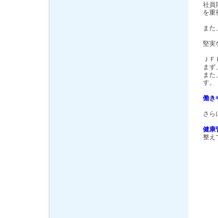
社員
を重
また
堅実
ＪＦ
まず
また
す。
働き
さら
健康
整え