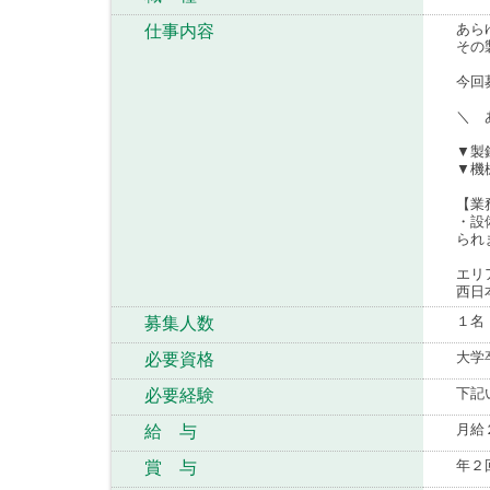
あら
仕事内容
その
今回
＼ 
▼製
▼機
【業
・設
られ
エリ
西日
１名
募集人数
大学
必要資格
下記
必要経験
月給
給 与
年２
賞 与