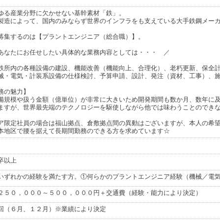
ゆる産業分野に欠かせない基幹素材「鉄」。
製造によって、国内のみならず世界のインフラをも支えている大手鉄鋼メー
募集するのは【プラントエンジニア（総合職）】。
あなたにお任せしたい具体的な業務内容としては・・・ ／
鉄所内の各種設備の建設、機能改善（機能向上、合理化）、老朽更新、保全
械・電気・計装系設備の仕様検討、予算申請、設計、発注（資材、工事）、
務の魅力】
備規模や扱う金額（億単位）が非常に大きいため開発期間も数か月、数年に
ますが、世界最先端のテクノロジーを駆使しながら他では味わうことのでき
ア限定社員の場合は福山拠点、倉敷拠点間の異動はございますが、本人の希
本地区で腰を据えて長期間勤務のできる方を求めています☆
卒以上
いずれかの経験を満たす方。①何らかのプラントエンジニア経験（機械／電
２５０，０００～５００，０００円＋交通費（経験・能力により決定）
回（６月、１２月）※業績により決定