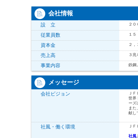
会社情報
２０
設 立
１５
従業員数
２，
資本金
３兆
売上高
鉄鋼
事業内容
メッセージ
ＪＦ
会社ビジョン
世界
ーズ
また
献し
ＪＦ
社風・働く環境
社風