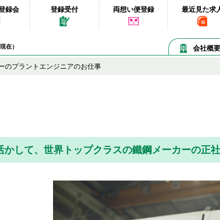
登録会
登録受付
両想い便登録
最近見た求
07現在）
会社概
ーのプラントエンジニアのお仕事
活かして、世界トップクラスの鐵鋼メーカーの正