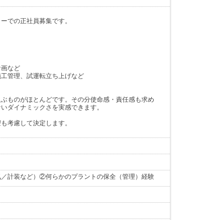
カーでの正社員募集です。
計画など
施工管理、試運転立ち上げなど
及ぶものがほとんどです。その分使命感・責任感も求め
ないダイナミックさを実感できます。
望も考慮して決定します。
気／計装など）②何らかのプラントの保全（管理）経験