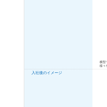
横型
様々
入社後のイメージ