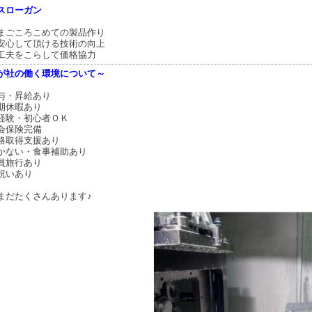
スローガン
まごころこめての製品作り
安心して頂ける技術の向上
工夫をこらして価格協力
が社の働く環境について～
与・昇給あり
期休暇あり
経験・初心者ＯＫ
会保険完備
格取得支援あり
かない・食事補助あり
員旅行あり
祝いあり
まだたくさんあります♪