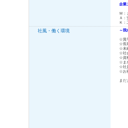
企業
Ｍ：
Ａ：
Ｋ：
～我
社風・働く環境
☆賞
☆長
☆未
☆社
☆資
☆ま
☆社
☆お
まだ