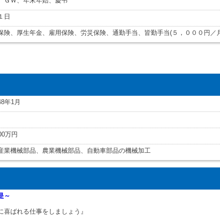
、ＧＷ、年末年始、慶弔
１日
保険、厚生年金、雇用保険、労災保険、通勤手当、皆勤手当(５，０００円／月
48年1月
00万円
産業機械部品、農業機械部品、自動車部品の機械加工
是～
に喜ばれる仕事をしましょう』