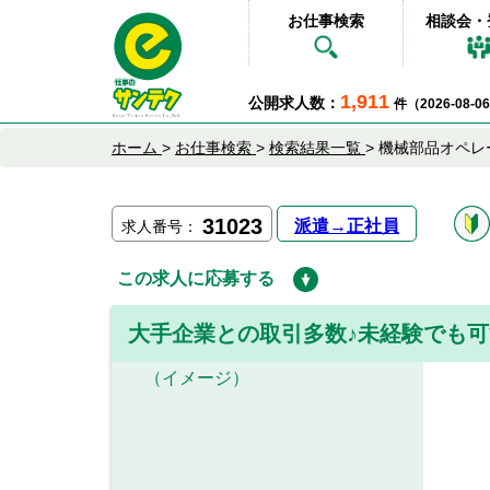
お仕事検索
相談会・
1,911
公開求人数：
件（2026-08-
ホーム
>
お仕事検索
>
検索結果一覧
>
機械部品オペレ
31023
派遣→正社員
求人番号：
この求人に応募する
大手企業との取引多数♪未経験でも可
（イメージ）