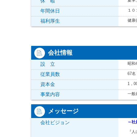
夏季
休 暇
１０
年間休日
健康
福利厚生
会社情報
昭和
設 立
67名
従業員数
1，0
資本金
一般
事業内容
メッセージ
～社
会社ビジョン
『人