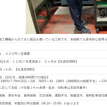
加工機械から出てきた製品を磨いている工程です。未経験でも基本的な指導
１，３３０円＋交通費
回(８月・１２月)＊年度実績２．５ヶ月分【社員登用時】
回（４月）【社員登用時】
勤：22日/月・残業26時間での場合】
330円×7.75H×22日＝226，765円＋43，238円（26時間分の残業手当）＝270
に応じて支給（※往復２Ｋｍ未満・徒歩・自転車は支給対象外）
保険、厚生年金、雇用保険、労災保険、通勤手当、制服貸与、無料駐車場完
員登用後、年数回の早出勤務（06:10～15:00）があります