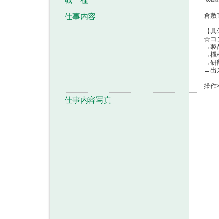
職 種
倉敷
仕事内容
【具
☆コ
→製
→機
→研
→出
操作
仕事内容写真