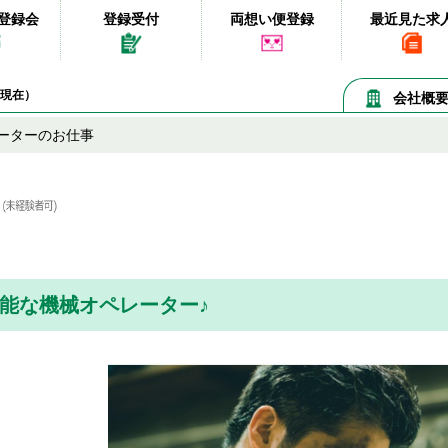
登録会
登録受付
両想い便登録
最近見た求
06現在）
会社概
ーターのお仕事
能な機械オペレーター♪