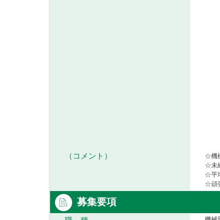
（コメント）
☆機
☆未
☆平
☆頑
募集要項
機械