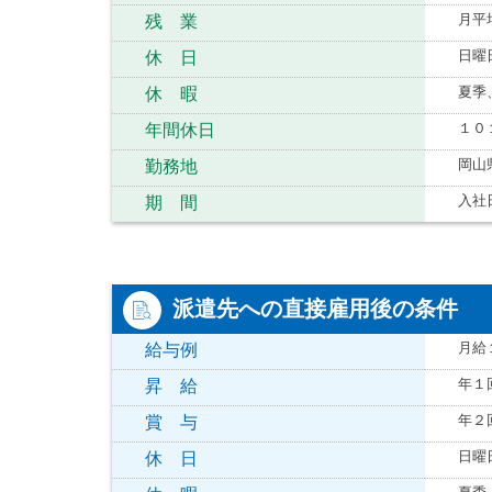
月平
残 業
日曜
休 日
夏季
休 暇
１０
年間休日
岡山
勤務地
入社
期 間
派遣先への直接雇用後の条件
月給
給与例
年１
昇 給
年２
賞 与
日曜
休 日