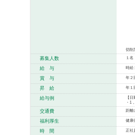
切削
１名
募集人数
時給
給 与
年２
賞 与
年１
昇 給
【日
給与例
・1，
距離
交通費
健康
福利厚生
正社
時 間