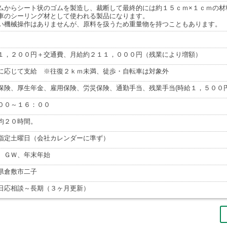
ムからシート状のゴムを製造し、裁断して最終的には約１５ｃｍ×１ｃｍの材
車のシーリング材として使われる製品になります。
い機械操作はありませんが、原料を扱うため重量物を持つこともあります。
１，２００円＋交通費、月給約２１１，０００円（残業により増額）
に応じて支給 ※往復２ｋｍ未満、徒歩・自転車は対象外
保険、厚生年金、雇用保険、労災保険、通勤手当、残業手当(時給１，５００
００～１６：００
均２０時間。
指定土曜日（会社カレンダーに準ず）
、ＧＷ、年末年始
県倉敷市二子
日応相談～長期（３ヶ月更新）