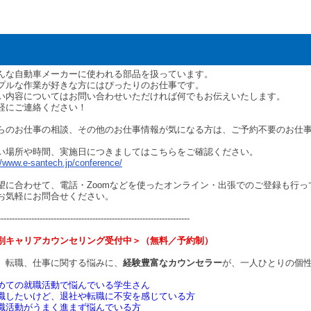
んな自動車メーカーに使われる部品を扱っています。
プルな作業が好きな方にはぴったりのお仕事です。
い内容についてはお問い合わせいただければ何でもお伝えいたします。
軽にご連絡ください！
らのお仕事の相談、その他のお仕事情報が気になる方は、ご予約不要のお仕
い場所や時間、実施日につきましてはこちらをご確認ください。
//www.e-santech.jp/conference/
望に合わせて、電話・Zoomなどを使ったオンライン・出張でのご登録も行
お気軽にお問合せください。
---------------------------------------------------------------------
別キャリアカウンセリング受付中＞（無料／予約制）
、転職、仕事に関する悩みに、
経験豊富なカウンセラー
が、一人ひとりの個
めての就職活動で悩んでいる学生さん
職したいけど、退社や転職に不安を感じている方
職活動がうまく進まず悩んでいる方