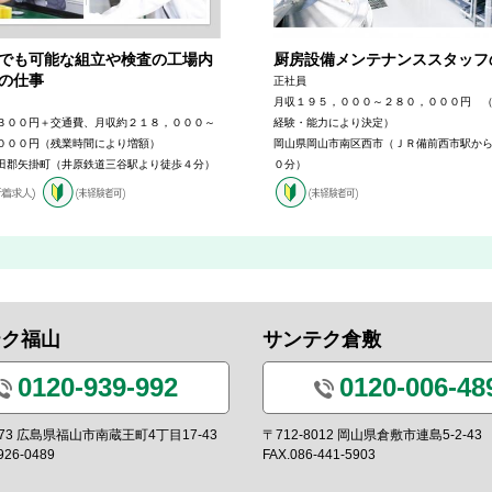
でも可能な組立や検査の工場内
厨房設備メンテナンススタッフ
の仕事
正社員
月収１９５，０００～２８０，０００円 
３００円＋交通費、月収約２１８，０００～
経験・能力により決定）
０００円（残業時間により増額）
岡山県岡山市南区西市（ＪＲ備前西市駅か
田郡矢掛町（井原鉄道三谷駅より徒歩４分）
０分）
テク福山
サンテク倉敷
0120-939-992
0120-006-48
0973 広島県福山市南蔵王町4丁目17-43
〒712-8012 岡山県倉敷市連島5-2-43
926-0489
FAX.086-441-5903