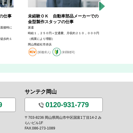
の仕事
未経験ＯＫ 自動車部品メーカーでの
機械部品
金型製作スタッフの仕事
の仕事
（面接時に
派遣
正社員
時給１，２５０円＋交通費、月収約２１０，０００円
月給例：１９
ら徒歩約１
（残業により増額）
験・能力によ
岡山県総社市赤浜
岡山県倉敷市
サンテク岡山
9
0120-931-779
〒703-8236 岡山県岡山市中区国富1丁目14-2 み
らいビル1F
FAX.086-273-1089