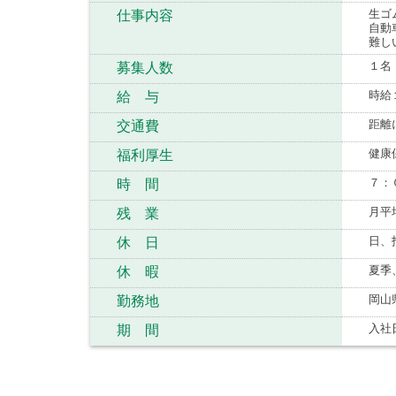
生ゴ
仕事内容
自動
難し
１名
募集人数
時給
給 与
距離
交通費
健康
福利厚生
７：
時 間
月平
残 業
日、
休 日
夏季
休 暇
岡山
勤務地
入社
期 間