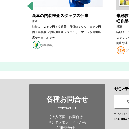
課長およ
新車の内装検査スタッフの仕事
未経験
軽作業
派遣
時給１，２５０円＋交通費、月収約２００，０００円
派遣
験・能力によ
岡山県倉敷市水島川崎通（ファミリーマート水島亀島
時給１，
店から車で約５分）
２５０，
岡山県小
サン
各種お問合せ
contact us
〒721-
[ 求人応募・お問合せ ]
FAX.084-
サンテク求人サイトから
24時間受付中