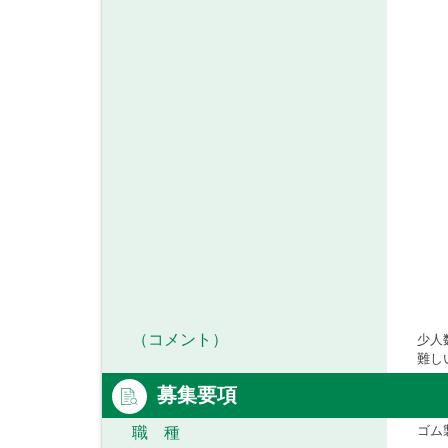
（コメント）
少人
難し
募集要項
ゴム
職 種