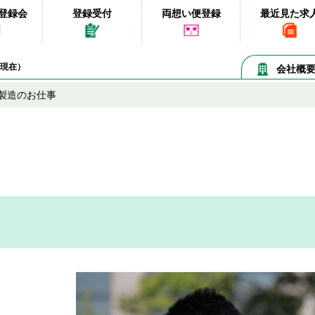
登録会
登録受付
両想い便登録
最近見た求
08現在）
会社概
製造のお仕事