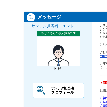
メッセージ
いろ
サンテク担当者コメント
シン
細か
私がこちらの求人担当です
お気
こち
詳し
http:
ご要
で、
-------
＜個
就職
◇初
◇転
◇転