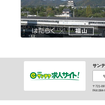
サン
〒721-
FAX.084-