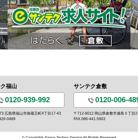
テク福山
サンテク倉敷
0120-939-992
0120-006-48
0973 広島県福山市南蔵王町4丁目17-43
〒712-8012 岡山県倉敷市連島５丁目2-
926-0489
FAX.086-441-5903
© Copyrights Sanyo Techno Service All Rights Reserved