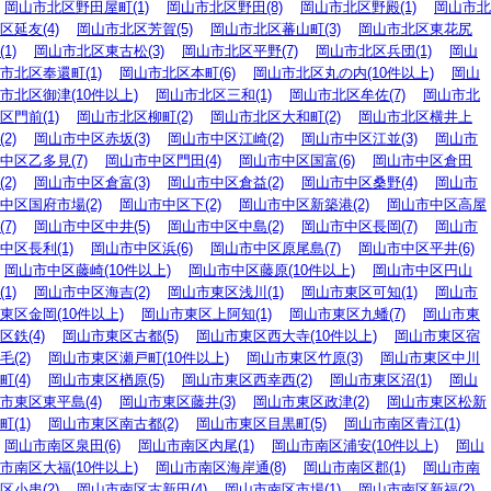
岡山市北区野田屋町(1)
岡山市北区野田(8)
岡山市北区野殿(1)
岡山市北
区延友(4)
岡山市北区芳賀(5)
岡山市北区蕃山町(3)
岡山市北区東花尻
(1)
岡山市北区東古松(3)
岡山市北区平野(7)
岡山市北区兵団(1)
岡山
市北区奉還町(1)
岡山市北区本町(6)
岡山市北区丸の内(10件以上)
岡山
市北区御津(10件以上)
岡山市北区三和(1)
岡山市北区牟佐(7)
岡山市北
区門前(1)
岡山市北区柳町(2)
岡山市北区大和町(2)
岡山市北区横井上
(2)
岡山市中区赤坂(3)
岡山市中区江崎(2)
岡山市中区江並(3)
岡山市
中区乙多見(7)
岡山市中区門田(4)
岡山市中区国富(6)
岡山市中区倉田
(2)
岡山市中区倉富(3)
岡山市中区倉益(2)
岡山市中区桑野(4)
岡山市
中区国府市場(2)
岡山市中区下(2)
岡山市中区新築港(2)
岡山市中区高屋
(7)
岡山市中区中井(5)
岡山市中区中島(2)
岡山市中区長岡(7)
岡山市
中区長利(1)
岡山市中区浜(6)
岡山市中区原尾島(7)
岡山市中区平井(6)
岡山市中区藤崎(10件以上)
岡山市中区藤原(10件以上)
岡山市中区円山
(1)
岡山市中区海吉(2)
岡山市東区浅川(1)
岡山市東区可知(1)
岡山市
東区金岡(10件以上)
岡山市東区上阿知(1)
岡山市東区九蟠(7)
岡山市東
区鉄(4)
岡山市東区古都(5)
岡山市東区西大寺(10件以上)
岡山市東区宿
毛(2)
岡山市東区瀬戸町(10件以上)
岡山市東区竹原(3)
岡山市東区中川
町(4)
岡山市東区楢原(5)
岡山市東区西幸西(2)
岡山市東区沼(1)
岡山
市東区東平島(4)
岡山市東区藤井(3)
岡山市東区政津(2)
岡山市東区松新
町(1)
岡山市東区南古都(2)
岡山市東区目黒町(5)
岡山市南区青江(1)
岡山市南区泉田(6)
岡山市南区内尾(1)
岡山市南区浦安(10件以上)
岡山
市南区大福(10件以上)
岡山市南区海岸通(8)
岡山市南区郡(1)
岡山市南
区小串(2)
岡山市南区古新田(4)
岡山市南区市場(1)
岡山市南区新福(2)