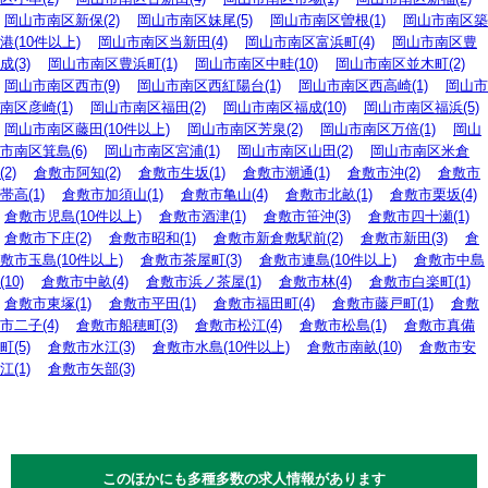
岡山市南区新保(2)
岡山市南区妹尾(5)
岡山市南区曽根(1)
岡山市南区築
港(10件以上)
岡山市南区当新田(4)
岡山市南区富浜町(4)
岡山市南区豊
成(3)
岡山市南区豊浜町(1)
岡山市南区中畦(10)
岡山市南区並木町(2)
岡山市南区西市(9)
岡山市南区西紅陽台(1)
岡山市南区西高崎(1)
岡山市
南区彦崎(1)
岡山市南区福田(2)
岡山市南区福成(10)
岡山市南区福浜(5)
岡山市南区藤田(10件以上)
岡山市南区芳泉(2)
岡山市南区万倍(1)
岡山
市南区箕島(6)
岡山市南区宮浦(1)
岡山市南区山田(2)
岡山市南区米倉
(2)
倉敷市阿知(2)
倉敷市生坂(1)
倉敷市潮通(1)
倉敷市沖(2)
倉敷市
帯高(1)
倉敷市加須山(1)
倉敷市亀山(4)
倉敷市北畝(1)
倉敷市栗坂(4)
倉敷市児島(10件以上)
倉敷市酒津(1)
倉敷市笹沖(3)
倉敷市四十瀬(1)
倉敷市下庄(2)
倉敷市昭和(1)
倉敷市新倉敷駅前(2)
倉敷市新田(3)
倉
敷市玉島(10件以上)
倉敷市茶屋町(3)
倉敷市連島(10件以上)
倉敷市中島
(10)
倉敷市中畝(4)
倉敷市浜ノ茶屋(1)
倉敷市林(4)
倉敷市白楽町(1)
倉敷市東塚(1)
倉敷市平田(1)
倉敷市福田町(4)
倉敷市藤戸町(1)
倉敷
市二子(4)
倉敷市船穂町(3)
倉敷市松江(4)
倉敷市松島(1)
倉敷市真備
町(5)
倉敷市水江(3)
倉敷市水島(10件以上)
倉敷市南畝(10)
倉敷市安
江(1)
倉敷市矢部(3)
このほかにも多種多数の求人情報があります