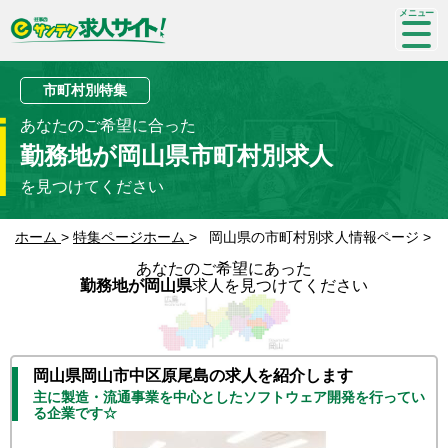
SP-
me
nu
市町村別特集
あなたのご希望に合った
勤務地が岡山県市町村別求人
を見つけてください
ホーム
>
特集ページホーム
>
岡山県の市町村別求人情報ページ
>
あなたのご希望にあった
勤務地が岡山県
求人を見つけてください
岡山県岡山市中区原尾島の求人を紹介します
主に製造・流通事業を中心としたソフトウェア開発を行ってい
る企業です☆