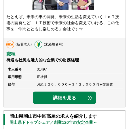
たとえば、未来の車の開発、未来の生活を変えていくＩｏＴ技
術の開発など―ＩＴ技術で未来の社会を変えていける、この仕
事を「仲間とともに楽しめる」会社です☆
(新着求人)
(未経験者可)
職種
待遇も社風も魅力的な企業での財務経理
求人番号
31497
雇用形態
正社員
給与
月給２２０，０００～３４２，０００円＋交通費
詳細を見る
岡山県岡山市中区高屋の求人を紹介します
岡山県下トップシェア／創業120年の安定企業～