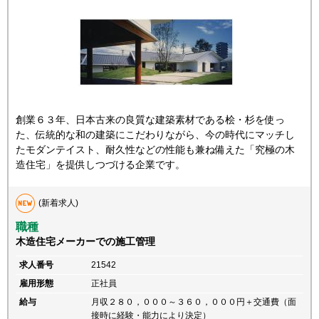
創業６３年、日本古来の良質な建築素材である桧・杉を使っ
た、伝統的な和の建築にこだわりながら、今の時代にマッチし
たモダンテイスト、耐久性などの性能も兼ね備えた「究極の木
造住宅」を提供しつづける企業です。
(新着求人)
職種
木造住宅メーカーでの施工管理
求人番号
21542
雇用形態
正社員
給与
月収２８０，０００～３６０，０００円＋交通費（面
接時に経験・能力により決定）