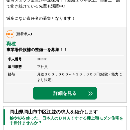
整備スタッフ全員が中途採用！！勤続１０年以上、整備士一筋
で働き続けている先輩も活躍中♪
滅多にない責任者の募集となります！
(新着求人)
職種
事業場長候補の整備士を募集！！
求人番号
30236
雇用形態
正社員
給与
月給３００，０００～４３０，０００円(経験・能力に
より決定）
詳細を見る
岡山県岡山市中区江並の求人を紹介します
桧や杉を使った、日本人のＤＮＡくすぐる極上和モダン住宅を
手掛けませんか？