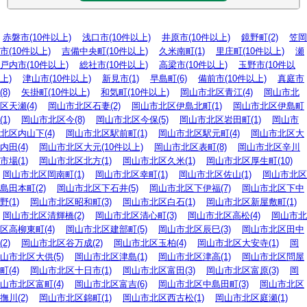
赤磐市(10件以上)
浅口市(10件以上)
井原市(10件以上)
鏡野町(2)
笠岡
市(10件以上)
吉備中央町(10件以上)
久米南町(1)
里庄町(10件以上)
瀬
戸内市(10件以上)
総社市(10件以上)
高梁市(10件以上)
玉野市(10件以
上)
津山市(10件以上)
新見市(1)
早島町(6)
備前市(10件以上)
真庭市
(8)
矢掛町(10件以上)
和気町(10件以上)
岡山市北区青江(4)
岡山市北
区天瀬(4)
岡山市北区石妻(2)
岡山市北区伊島北町(1)
岡山市北区伊島町
(1)
岡山市北区今(8)
岡山市北区今保(5)
岡山市北区岩田町(1)
岡山市
北区内山下(4)
岡山市北区駅前町(1)
岡山市北区駅元町(4)
岡山市北区大
内田(4)
岡山市北区大元(10件以上)
岡山市北区表町(8)
岡山市北区辛川
市場(1)
岡山市北区北方(1)
岡山市北区久米(1)
岡山市北区厚生町(10)
岡山市北区岡南町(1)
岡山市北区幸町(1)
岡山市北区佐山(1)
岡山市北区
島田本町(2)
岡山市北区下石井(5)
岡山市北区下伊福(7)
岡山市北区下中
野(1)
岡山市北区昭和町(3)
岡山市北区白石(1)
岡山市北区新屋敷町(1)
岡山市北区清輝橋(2)
岡山市北区清心町(3)
岡山市北区高松(4)
岡山市北
区高柳東町(4)
岡山市北区建部町(5)
岡山市北区辰巳(3)
岡山市北区田中
(2)
岡山市北区谷万成(2)
岡山市北区玉柏(4)
岡山市北区大安寺(1)
岡
山市北区大供(5)
岡山市北区津島(1)
岡山市北区津高(1)
岡山市北区問屋
町(4)
岡山市北区十日市(1)
岡山市北区富田(3)
岡山市北区富原(3)
岡
山市北区富町(4)
岡山市北区富吉(6)
岡山市北区中島田町(3)
岡山市北区
撫川(2)
岡山市北区錦町(1)
岡山市北区西古松(1)
岡山市北区庭瀬(1)