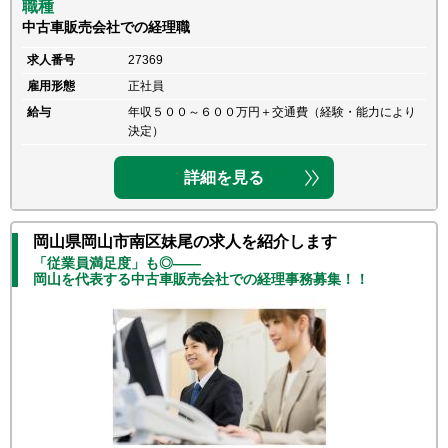
職種
中古車販売会社での経理職
求人番号
27369
雇用形態
正社員
給与
年収５００～６００万円＋交通費（経験・能力により
決定）
詳細を見る
岡山県岡山市南区妹尾の求人を紹介します
「従業員満足度」も◎――
岡山を代表する中古車販売会社での経理事務募集！！