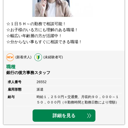
☆１日５Ｈ～の勤務で相談可能！
☆お子様のいる方にも理解のある職場！
☆幅広い年齢層の方が活躍中！
☆分からない事もすぐに相談できる職場！
(新着求人)
(未経験者可)
職種
銀行の後方事務スタッフ
求人番号
26552
雇用形態
派遣
給与
時給１，２５０円＋交通費、月収約９０，０００～１
５０，０００円（※勤務時間と勤務日数により増額）
詳細を見る