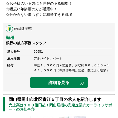
☆お子様のいる方にも理解のある職場！
☆幅広い年齢層の方が活躍中！
☆分からない事もすぐに相談できる職場！
(未経験者可)
職種
銀行の後方事務スタッフ
求人番号
26551
雇用形態
アルバイト、パート
給与
時給１，３００円＋交通費、月収約８６，０００～１
４４，０００円（※勤務時間と勤務日数により増額）
詳細を見る
岡山県岡山市北区青江５丁目の求人を紹介します
売上高は１００億円超！岡山屈指の安定企業☆カーライフサポ
ートのお仕事◎