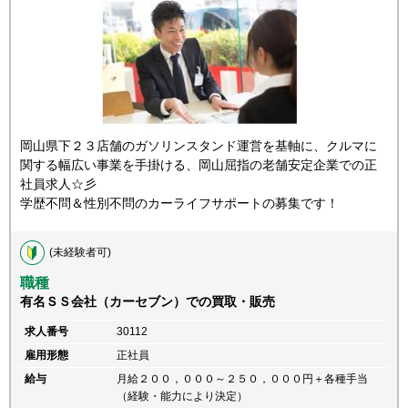
岡山県下２３店舗のガソリンスタンド運営を基軸に、クルマに
関する幅広い事業を手掛ける、岡山屈指の老舗安定企業での正
社員求人☆彡
学歴不問＆性別不問のカーライフサポートの募集です！
(未経験者可)
職種
有名ＳＳ会社（カーセブン）での買取・販売
求人番号
30112
雇用形態
正社員
給与
月給２００，０００～２５０，０００円＋各種手当
（経験・能力により決定）