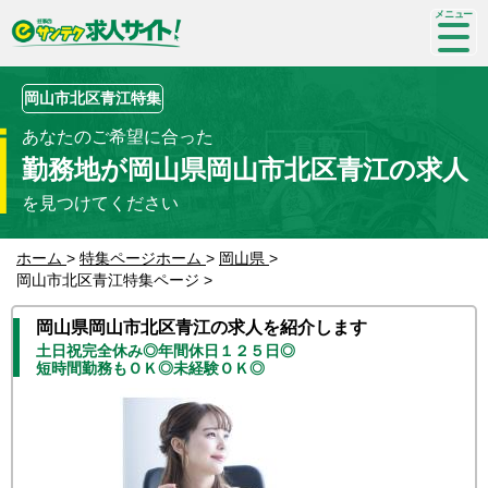
SP-
me
nu
岡山市北区青江特集
あなたのご希望に合った
勤務地が岡山県岡山市北区青江の求人
を見つけてください
ホーム
>
特集ページホーム
>
岡山県
>
岡山市北区青江特集ページ
>
岡山県岡山市北区青江の求人を紹介します
土日祝完全休み◎年間休日１２５日◎
短時間勤務もＯＫ◎未経験ＯＫ◎