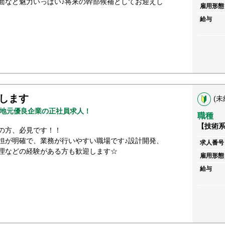
面など魅力いっぱい♪将来の幹部候補としてお迎えし
雇用形態
給与
します
(未
地元優良企業の正社員求人！
職種
【技術
の方、必見です！！
担が明確で、業務が行いやすい職場です♪設計開発、
求人番号
理などの経験がある方も歓迎します☆
雇用形態
給与