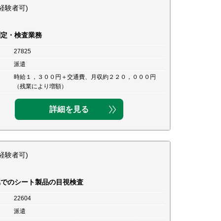
経験者可)
測定・検査業務
27825
派遣
時給１，３００円＋交通費、月収約２２０，０００円
（残業により増額）
詳細を見る
経験者可)
属でのシート製品の目視検査
22604
派遣