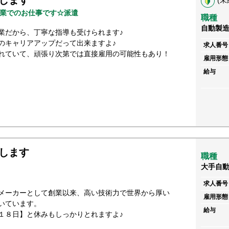
します
(未
業でのお仕事です☆派遣
職種
自動製
業だから、丁寧な指導も受けられます♪
のキャリアアップだって出来ますよ♪
求人番号
れていて、頑張り次第では直接雇用の可能性もあり！
雇用形態
給与
します
職種
大手自
求人番号
メーカーとして創業以来、高い技術力で世界から厚い
雇用形態
いています。
給与
１８日】と休みもしっかりとれますよ♪