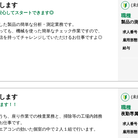
します
(未
安心してスタートできます◎
職種
製品の
した製品の簡単な分析・測定業務です。
っても、機械を使った簡単なチェック作業ですので、
求人番号
信を持ってチャレンジしていただけるお仕事ですよ◎
雇用形態
給与
します
(未
ます！！
職種
夜勤専
うち、座り作業での検査業務と、掃除等の工場内雑務
お仕事です。
求人番号
エアコンの効いた個室の中で２人１組で行います。
雇用形態