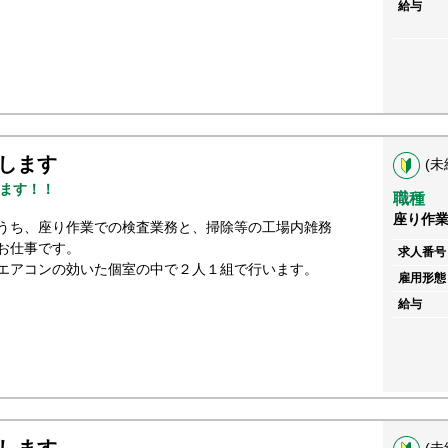
給与
します
(未
ます！！
職種
座り作
うち、座り作業での検査業務と、掃除等の工場内雑務
お仕事です。
求人番号
エアコンの効いた個室の中で２人１組で行います。
雇用形態
給与