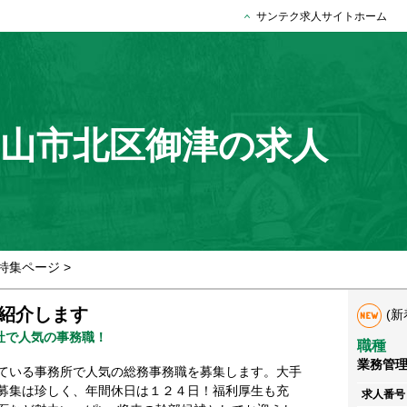
サンテク求人サイトホーム
山市北区御津の求人
特集ページ
>
紹介します
(新
社で人気の事務職！
職種
業務管
ている事務所で人気の総務事務職を募集します。大手
募集は珍しく、年間休日は１２４日！福利厚生も充
求人番号