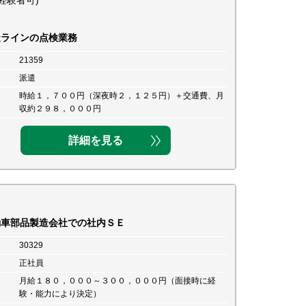
経験者可)
造ラインの点検業務
21359
派遣
時給１，７００円（深夜時２，１２５円）＋交通費、月
収約２９８，０００円
詳細を見る
動車部品製造会社での社内ＳＥ
30329
正社員
月給１８０，０００～３００，０００円（面接時に経
験・能力により決定）