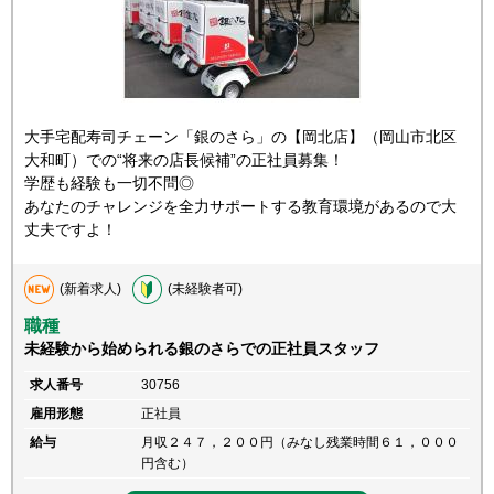
大手宅配寿司チェーン「銀のさら」の【岡北店】（岡山市北区
大和町）での“将来の店長候補”の正社員募集！
学歴も経験も一切不問◎
あなたのチャレンジを全力サポートする教育環境があるので大
丈夫ですよ！
(新着求人)
(未経験者可)
職種
未経験から始められる銀のさらでの正社員スタッフ
求人番号
30756
雇用形態
正社員
給与
月収２４７，２００円（みなし残業時間６１，０００
円含む）