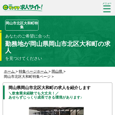
SP-
me
nu
岡山市北区大和町特
集
あなたのご希望に合った
勤務地が岡山県岡山市北区大和町の求
人
を見つけてください
ホーム
>
特集ページホーム
>
岡山県
>
岡山市北区大和町特集ページ
>
岡山県岡山市北区大和町の求人を紹介します
＼飲食業未経験でも大丈夫！／
あせらずじっくり成長できる環境があります♪