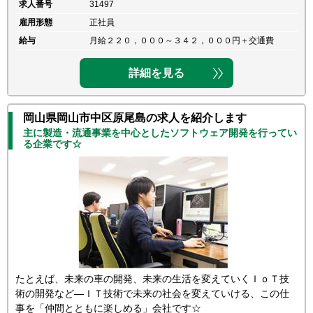
求人番号
31497
雇用形態
正社員
給与
月給２２０，０００～３４２，０００円＋交通費
詳細を見る
岡山県岡山市中区原尾島の求人を紹介します
主に製造・流通事業を中心としたソフトウェア開発を行ってい
る企業です☆
たとえば、未来の車の開発、未来の生活を変えていくＩｏＴ技
術の開発など―ＩＴ技術で未来の社会を変えていける、この仕
事を「仲間とともに楽しめる」会社です☆