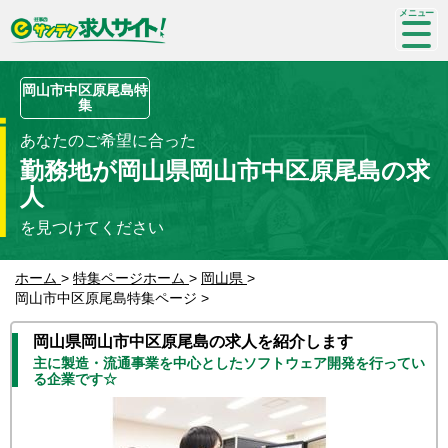
SP-
me
nu
岡山市中区原尾島特
集
あなたのご希望に合った
勤務地が岡山県岡山市中区原尾島の求
人
を見つけてください
ホーム
>
特集ページホーム
>
岡山県
>
岡山市中区原尾島特集ページ
>
岡山県岡山市中区原尾島の求人を紹介します
主に製造・流通事業を中心としたソフトウェア開発を行ってい
る企業です☆