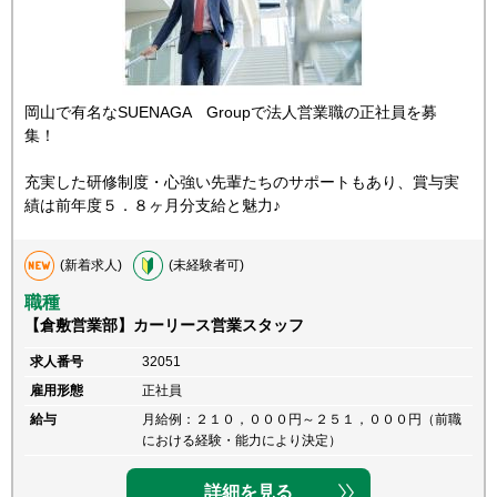
岡山で有名なSUENAGA Groupで法人営業職の正社員を募
集！
充実した研修制度・心強い先輩たちのサポートもあり、賞与実
績は前年度５．８ヶ月分支給と魅力♪
(新着求人)
(未経験者可)
職種
【倉敷営業部】カーリース営業スタッフ
求人番号
32051
雇用形態
正社員
給与
月給例：２１０，０００円～２５１，０００円（前職
における経験・能力により決定）
詳細を見る