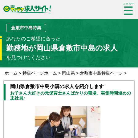
SP-
me
nu
倉敷市中島特集
あなたのご希望に合った
勤務地が岡山県倉敷市中島の求人
を見つけてください
ホーム
>
特集ページホーム
>
岡山県
>
倉敷市中島特集ページ
>
岡山県倉敷市中島小溝の求人を紹介します
お子さん大好きの元保育士さんばかりの職場。実働時間短めの
正社員♪