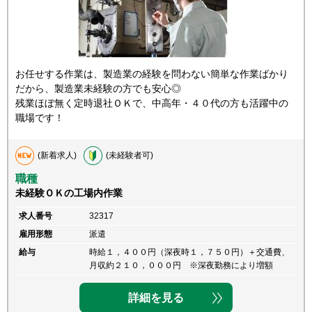
お任せする作業は、製造業の経験を問わない簡単な作業ばかり
だから、製造業未経験の方でも安心◎
残業ほぼ無く定時退社ＯＫで、中高年・４０代の方も活躍中の
職場です！
(新着求人)
(未経験者可)
職種
未経験ＯＫの工場内作業
求人番号
32317
雇用形態
派遣
給与
時給１，４００円（深夜時１，７５０円）＋交通費、
月収約２１０，０００円 ※深夜勤務により増額
詳細を見る