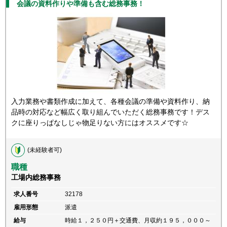
会議の資料作りや準備も含む総務事務！
入力業務や書類作成に加えて、各種会議の準備や資料作り、納
品時の対応など幅広く取り組んでいただく総務事務です！デス
クに座りっぱなしじゃ物足りない方にはオススメです☆
(未経験者可)
職種
工場内総務事務
求人番号
32178
雇用形態
派遣
給与
時給１，２５０円＋交通費、月収約１９５，０００～