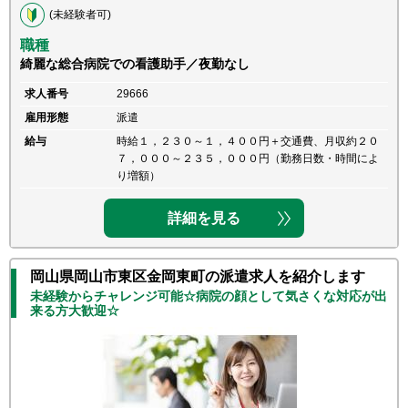
(未経験者可)
職種
綺麗な総合病院での看護助手／夜勤なし
求人番号
29666
雇用形態
派遣
給与
時給１，２３０～１，４００円＋交通費、月収約２０
７，０００～２３５，０００円（勤務日数・時間によ
り増額）
詳細を見る
岡山県岡山市東区金岡東町の派遣求人を紹介します
未経験からチャレンジ可能☆病院の顔として気さくな対応が出
来る方大歓迎☆