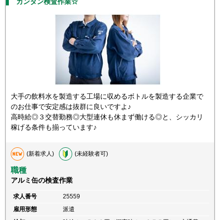
カンタン検査作業☆
大手の飲料水を製造する工場に収めるボトルを製造する企業で
のお仕事で安定感は抜群に良いですよ♪
高時給◎３交替勤務◎大型連休も休まず働ける◎と、シッカリ
稼げる条件も揃っています♪
(新着求人)
(未経験者可)
職種
アルミ缶の検査作業
求人番号
25559
雇用形態
派遣