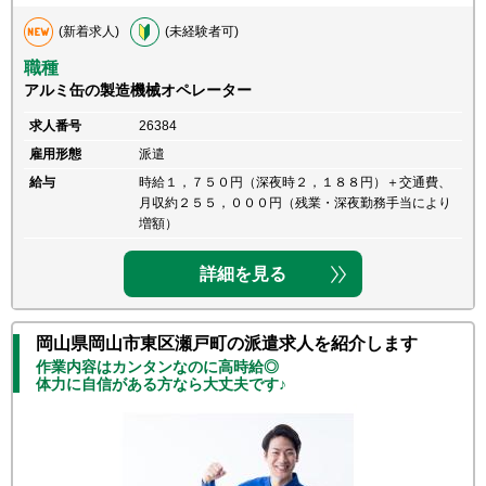
(新着求人)
(未経験者可)
職種
アルミ缶の製造機械オペレーター
求人番号
26384
雇用形態
派遣
給与
時給１，７５０円（深夜時２，１８８円）＋交通費、
月収約２５５，０００円（残業・深夜勤務手当により
増額）
詳細を見る
岡山県岡山市東区瀬戸町の派遣求人を紹介します
作業内容はカンタンなのに高時給◎
体力に自信がある方なら大丈夫です♪