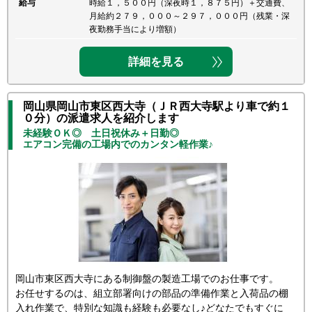
給与
時給１，５００円（深夜時１，８７５円）＋交通費、
月給約２７９，０００～２９７，０００円（残業・深
夜勤務手当により増額）
詳細を見る
岡山県岡山市東区西大寺（ＪＲ西大寺駅より車で約１
０分）の派遣求人を紹介します
未経験ＯＫ◎ 土日祝休み＋日勤◎
エアコン完備の工場内でのカンタン軽作業♪
岡山市東区西大寺にある制御盤の製造工場でのお仕事です。
お任せするのは、組立部署向けの部品の準備作業と入荷品の棚
入れ作業で、特別な知識も経験も必要なし♪どなたでもすぐに