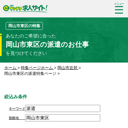
SP-
me
nu
岡山市東区の特集
あなたのご希望に合った
岡山市東区の派遣のお仕事
を見つけてください
ホーム
>
特集ページホーム
>
岡山市近郊
>
岡山市東区の派遣特集ページ
>
絞込み条件
キーワード
勤務地