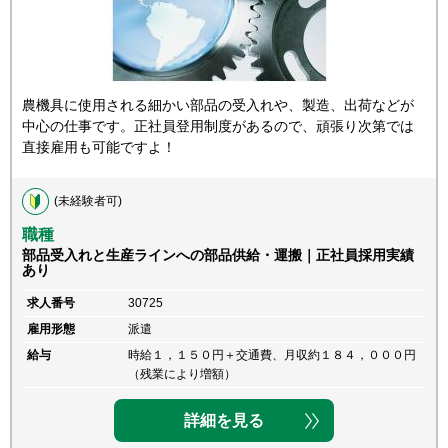
農機具に使用される細かい部品の受入れや、製造、出荷などが
中心の仕事です。正社員登用制度があるので、頑張り次第では
直接雇用も可能ですよ！
(未経験者可)
職種
部品受入れと生産ラインへの部品供給・運搬｜正社員採用実績
あり
求人番号
30725
雇用形態
派遣
給与
時給１，１５０円＋交通費、月収約１８４，０００円
（残業により増額）
詳細を見る