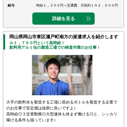
給与
時給１，２００円＋交通費、月収約１９２，０００円
詳細を見る
岡山県岡山市東区瀬戸町南方の派遣求人を紹介します
☆１，７５０円という高時給！
飲料用アルミ缶の製造工場での検査作業のお仕事！
大手の飲料水を製造する工場に収めるボトルを製造する企業で
のお仕事で安定感は抜群に良いですよ♪
高時給◎３交替勤務◎大型連休も休まず働ける◎と、シッカリ
稼げる条件も揃っています♪