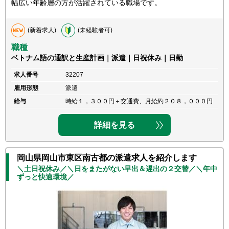
幅広い年齢層の方が活躍されている職場です。
(新着求人)
(未経験者可)
職種
ベトナム語の通訳と生産計画｜派遣｜日祝休み｜日勤
求人番号
32207
雇用形態
派遣
給与
時給１，３００円＋交通費、月給約２０８，０００円
詳細を見る
岡山県岡山市東区南古都の派遣求人を紹介します
＼土日祝休み／＼日をまたがない早出＆遅出の２交替／＼年中
ずっと快適環境／