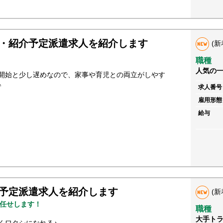
・紹介予定派遣求人を紹介します
(新
職種
人気の
開始と少し遅めなので、家事や育児との両立がしやす
♪
求人番号
雇用形態
給与
予定派遣求人を紹介します
(新
任せします！
職種
大手ト