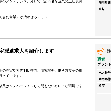
械のメンテナンス】分野では超有名な企業の正社員募
雇用形態
給与
てきた営業力が活かせるチャンス！！
定派遣求人を紹介します
(新
職種
プラン
生の充実や社内制度整備、研究開発、働き方改革の推
求人番号
行っています。
雇用形態
給与
築又はリノベーションして間もないキレイな環境です