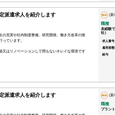
定派遣求人を紹介します
(新
職種
未経験
社）
生の充実や社内制度整備、研究開発、働き方改革の推
行っています。
求人番号
雇用形態
築又はリノベーションして間もないキレイな環境です
給与
定派遣求人を紹介します
(新
職種
プラン