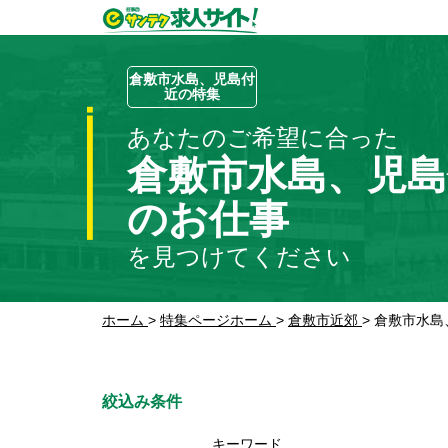
倉敷市水島、児島付
近の特集
あなたのご希望に合った
倉敷市水島、児島
のお仕事
を見つけてください
ホーム
>
特集ページホーム
>
倉敷市近郊
>
倉敷市水島
絞込み条件
キーワード