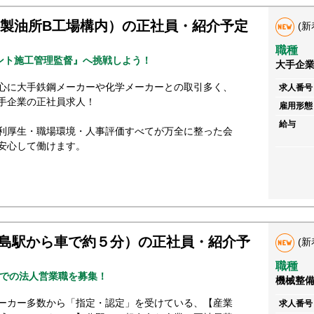
水島製油所B工場構内）の正社員・紹介予定
(新
職種
ント施工管理監督』へ挑戦しよう！
大手企
心に大手鉄鋼メーカーや化学メーカーとの取引多く、
求人番号
手企業の正社員求人！
雇用形態
給与
利厚生・職場環境・人事評価すべてが万全に整った会
安心して働けます。
島駅から車で約５分）の正社員・紹介予
(新
職種
での法人営業職を募集！
機械整
ーカー多数から「指定・認定」を受けている、【産業
求人番号