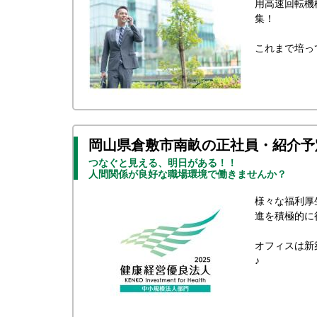
用高速回転機
集！
これまで培っ
岡山県倉敷市南畝の正社員・紹介予
つなぐと見える、明日がある！！
人間関係が良好な職場環境で働きませんか？
様々な福利厚
進を積極的に
オフィスは新
♪