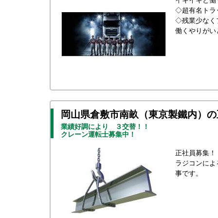
イキイキと働
◇超有名トラ
◇残業少なく
働くやりがい
岡山県倉敷市南畝（東京製鐵内）の
業績好調により ３交替！！
クレーン運転士募集中！
正社員募集！
ラジコンによ
事です。