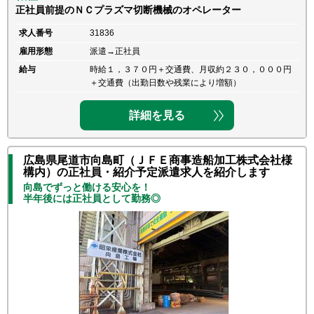
正社員前提のＮＣプラズマ切断機械のオペレーター
求人番号
31836
雇用形態
派遣→正社員
給与
時給１，３７０円＋交通費、月収約２３０，０００円
＋交通費（出勤日数や残業により増額）
詳細を見る
広島県尾道市向島町（ＪＦＥ商事造船加工株式会社様
構内）の正社員・紹介予定派遣求人を紹介します
向島でずっと働ける安心を！
半年後には正社員として勤務◎