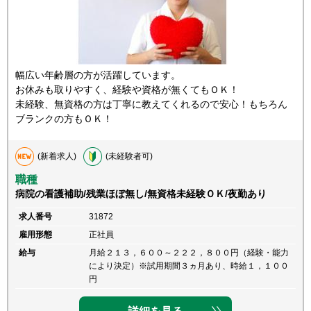
幅広い年齢層の方が活躍しています。
お休みも取りやすく、経験や資格が無くてもＯＫ！
未経験、無資格の方は丁寧に教えてくれるので安心！もちろん
ブランクの方もＯＫ！
(新着求人)
(未経験者可)
職種
病院の看護補助/残業ほぼ無し/無資格未経験ＯＫ/夜勤あり
求人番号
31872
雇用形態
正社員
給与
月給２１３，６００～２２２，８００円（経験・能力
により決定）※試用期間３ヵ月あり、時給１，１００
円