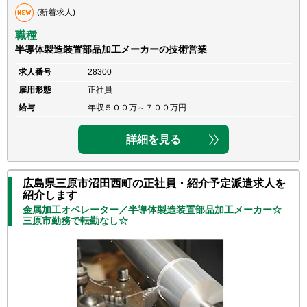
(新着求人)
職種
半導体製造装置部品加工メーカーの技術営業
求人番号
28300
雇用形態
正社員
給与
年収５００万～７００万円
詳細を見る
広島県三原市沼田西町の正社員・紹介予定派遣求人を
紹介します
金属加工オペレーター／半導体製造装置部品加工メーカー☆
三原市勤務で転勤なし☆