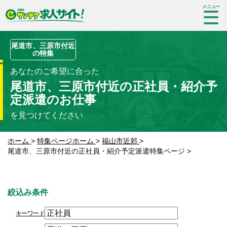
SP-
me
nu
尾道市、三原市付近
の特集
あなたのご希望に合った
尾道市、三原市付近の正社員・紹介予
定派遣のお仕事
を見つけてください
ホーム
>
特集ページホーム
>
福山市近郊
>
尾道市、三原市付近の正社員・紹介予定派遣特集ページ
>
絞込み条件
キーワード