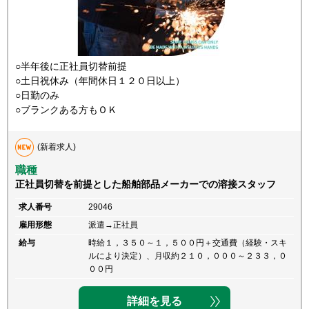
○半年後に正社員切替前提
○土日祝休み（年間休日１２０日以上）
○日勤のみ
○ブランクある方もＯＫ
(新着求人)
職種
正社員切替を前提とした船舶部品メーカーでの溶接スタッフ
求人番号
29046
雇用形態
派遣→正社員
給与
時給１，３５０～１，５００円＋交通費（経験・スキ
ルにより決定）、月収約２１０，０００～２３３，０
００円
詳細を見る