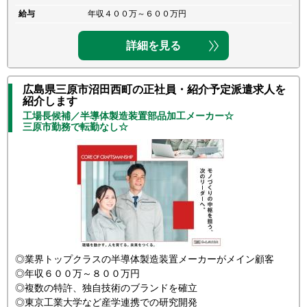
給与
年収４００万～６００万円
詳細を見る
広島県三原市沼田西町の正社員・紹介予定派遣求人を
紹介します
工場長候補／半導体製造装置部品加工メーカー☆
三原市勤務で転勤なし☆
◎業界トップクラスの半導体製造装置メーカーがメイン顧客
◎年収６００万～８００万円
◎複数の特許、独自技術のブランドを確立
◎東京工業大学など産学連携での研究開発