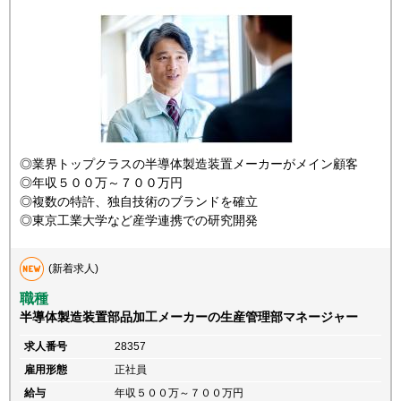
◎業界トップクラスの半導体製造装置メーカーがメイン顧客
◎年収５００万～７００万円
◎複数の特許、独自技術のブランドを確立
◎東京工業大学など産学連携での研究開発
(新着求人)
職種
半導体製造装置部品加工メーカーの生産管理部マネージャー
求人番号
28357
雇用形態
正社員
給与
年収５００万～７００万円