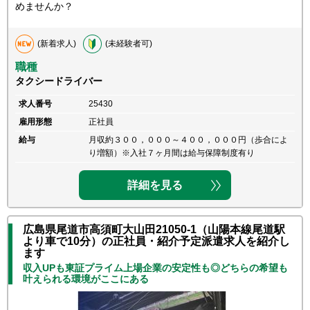
めませんか？
(新着求人)
(未経験者可)
職種
タクシードライバー
求人番号
25430
雇用形態
正社員
給与
月収約３００，０００～４００，０００円（歩合によ
り増額）※入社７ヶ月間は給与保障制度有り
詳細を見る
広島県尾道市高須町大山田21050-1（山陽本線尾道駅
より車で10分）の正社員・紹介予定派遣求人を紹介し
ます
収入UPも東証プライム上場企業の安定性も◎どちらの希望も
叶えられる環境がここにある