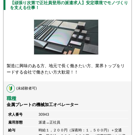
【頑張り次第で正社員登用の派遣求人】安定環境でモノづくり
を支える仕事！
製造に興味のある方、地元で長く働きたい方、業界トップをリ
ードする会社で働きたい方大歓迎！！
(未経験者可)
職種
金属プレートの機械加工オペレーター
求人番号
30943
雇用形態
派遣→正社員
給与
時給１，２００円（深夜時：１，５００円）＋交通