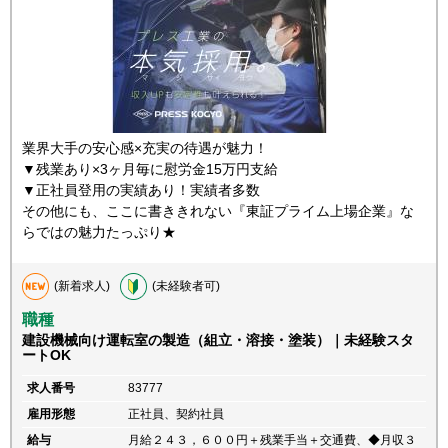
業界大手の安心感×充実の待遇が魅力！
▼残業あり×3ヶ月毎に慰労金15万円支給
▼正社員登用の実績あり！実績者多数
その他にも、ここに書ききれない『東証プライム上場企業』な
らではの魅力たっぷり★
(新着求人)
(未経験者可)
職種
建設機械向け運転室の製造（組立・溶接・塗装）｜未経験スタ
ートOK
求人番号
83777
雇用形態
正社員、契約社員
給与
月給２４３，６００円＋残業手当＋交通費、◆月収３