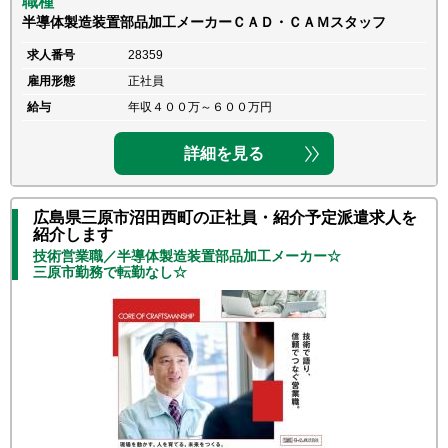
職種
半導体製造装置部品加工メーカーＣＡＤ・ＣＡＭスタッフ
求人番号
28359
雇用形態
正社員
給与
年収４００万～６００万円
詳細を見る
広島県三原市沼田西町の正社員・紹介予定派遣求人を
紹介します
技術営業職／半導体製造装置部品加工メーカー☆
三原市勤務で転勤なし☆