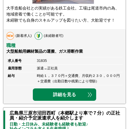
大手造船会社との実績がある鉄工会社。工場は尾道市内の為、
地域密着で働くことが可能です。
未経験でも自身のスキルアップを図りたい方、大歓迎です！
(新着求人)
(未経験者可)
職種
大型船舶用鋼材製品の運搬、ガス溶断作業
求人番号
31835
雇用形態
派遣→正社員
給与
時給１，３７０円＋交通費、月収約２３０，０００円
＋交通費（出勤日数や残業により増額）
詳細を見る
広島県三原市沼田西町（本郷駅より車で７分）の正社
員・紹介予定派遣求人を紹介します
日勤・土日休み、未経験者も経験者も歓迎♪
社会インフラを支える生産管理！