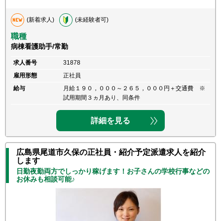
(新着求人)
(未経験者可)
職種
病棟看護助手/常勤
求人番号
31878
雇用形態
正社員
給与
月給１９０，０００～２６５，０００円＋交通費 ※
試用期間３ヵ月あり、同条件
詳細を見る
広島県尾道市久保の正社員・紹介予定派遣求人を紹介
します
日勤夜勤両方でしっかり稼げます！お子さんの学校行事などの
お休みも相談可能♪