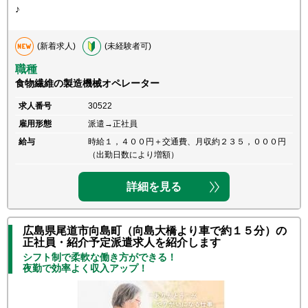
♪
(新着求人)
(未経験者可)
職種
食物繊維の製造機械オペレーター
求人番号
30522
雇用形態
派遣→正社員
給与
時給１，４００円＋交通費、月収約２３５，０００円
（出勤日数により増額）
詳細を見る
広島県尾道市向島町（向島大橋より車で約１５分）の
正社員・紹介予定派遣求人を紹介します
シフト制で柔軟な働き方ができる！
夜勤で効率よく収入アップ！