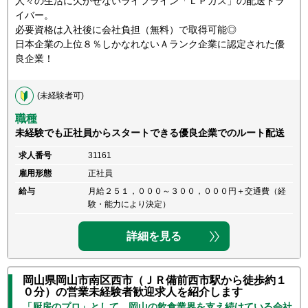
人々の生活に欠かせないライフライン「ＬＰガス」の配送ドラ
イバー。
必要資格は入社後に会社負担（無料）で取得可能◎
日本企業の上位８％しかなれないＡランク企業に認定された優
良企業！
(未経験者可)
職種
未経験でも正社員からスタートできる優良企業でのルート配送
求人番号
31161
雇用形態
正社員
給与
月給２５１，０００～３００，０００円＋交通費（経
験・能力により決定）
詳細を見る
岡山県岡山市南区西市（ＪＲ備前西市駅から徒歩約１
０分）の営業未経験者歓迎求人を紹介します
「厨房のプロ」として、岡山の飲食業界を支え続けている会社