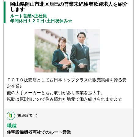
岡山県岡山市北区辰巳の営業未経験者歓迎求人を紹介
します
ルート営業×正社員
年間休日１２０日♪土日祝休み☆
ＴＯＴＯ販売店として西日本トップクラスの販売実績を誇る安
定企業♪
他の大手メーカーともお取引があり事業を拡大中。
転勤は原則無いので住み慣れた地元で働き続けられますよ☆
(未経験者可)
職種
住宅設備機器商社でのルート営業