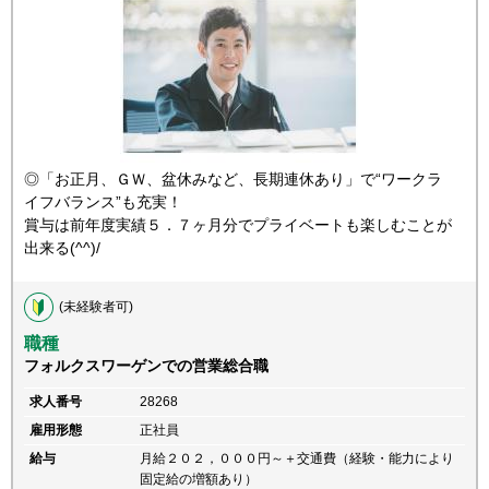
◎「お正月、ＧＷ、盆休みなど、長期連休あり」で“ワークラ
イフバランス”も充実！
賞与は前年度実績５．７ヶ月分でプライベートも楽しむことが
出来る(^^)/
(未経験者可)
職種
フォルクスワーゲンでの営業総合職
求人番号
28268
雇用形態
正社員
給与
月給２０２，０００円～＋交通費（経験・能力により
固定給の増額あり）