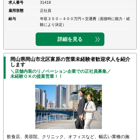
求人番号
31418
雇用形態
正社員
給与
年収３５０～４００万円＋交通費（面接時に能力・経
験により決定）
詳細を見る
岡山県岡山市北区富原の営業未経験者歓迎求人を紹介
します
＼店舗内装のリノベーション企業での正社員募集／
未経験ＯＫの提案営業！！
飲食店、美容院、クリニック、オフィスなど、幅広い業種の施