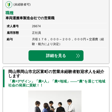
(未経験者可)
職種
車両運搬車製造会社での営業職
求人番号
26674
雇用形態
正社員
給与
月収１７６，０００～２００，０００円＋交通費（経
験・能力により決定）
詳細を見る
岡山県岡山市北区富町の営業未経験者歓迎求人を紹介
します
「農×デザイン」「農×人」「農×地域」――“農”を通じて地域
社会の発展に貢献！！