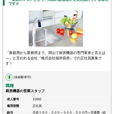
です☆
「家庭用から業務用まで、岡山で厨房機器の専門業者と言えば
―」と言われる会社『株式会社福井廚房』での正社員募集で
す！
(未経験者可)
職種
厨房機器の営業スタッフ
求人番号
31892
雇用形態
正社員
給与
月収１８０，０００～３００，０００円＋交通費（経