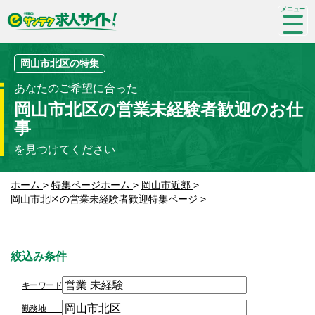
SP-
me
nu
岡山市北区の特集
あなたのご希望に合った
岡山市北区の営業未経験者歓迎のお仕
事
を見つけてください
ホーム
>
特集ページホーム
>
岡山市近郊
>
岡山市北区の営業未経験者歓迎特集ページ
>
絞込み条件
キーワード
勤務地