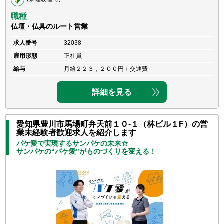
職種
仏壇・仏具のルート営業
求人番号
32038
雇用形態
正社員
給与
月給２２３，２００円＋交通費
詳細を見る
愛知県豊川市馬場町弁天前１０-１（林ビル１F）の営
業未経験者歓迎求人を紹介します
パケ愛で実現するサンパケの未来☆
サンパケの“パケ愛”がものづくりを変える！