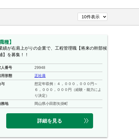
職種】
業績が右肩上がりの企業で、工程管理職【将来の幹部候
補】を募集！！
求人番号
29948
雇用形態
正社員
給与
想定年収例：４，０００，０００円～
６，０００，０００円（経験・能力によ
り決定）
勤務地
岡山県小田郡矢掛町
詳細を見る