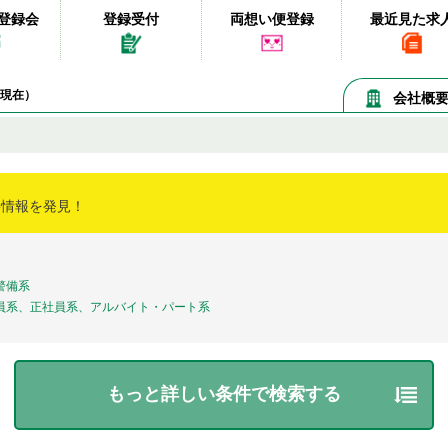
登録会
登録受付
両想い便登録
最近見た求
08現在）
会社概
事情報を発見！
警備系
員系、正社員系、アルバイト・パート系
もっと詳しい条件で検索する