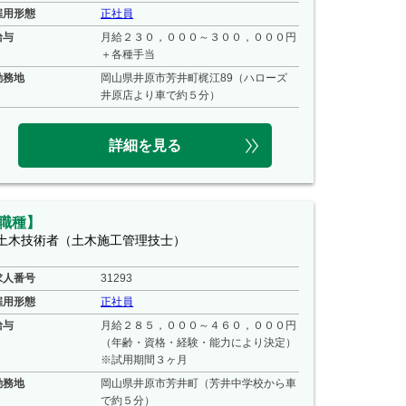
雇用形態
正社員
給与
月給２３０，０００～３００，０００円
＋各種手当
勤務地
岡山県井原市芳井町梶江89（ハローズ
井原店より車で約５分）
詳細を見る
職種】
土木技術者（土木施工管理技士）
求人番号
31293
雇用形態
正社員
給与
月給２８５，０００～４６０，０００円
（年齢・資格・経験・能力により決定）
※試用期間３ヶ月
勤務地
岡山県井原市芳井町（芳井中学校から車
で約５分）