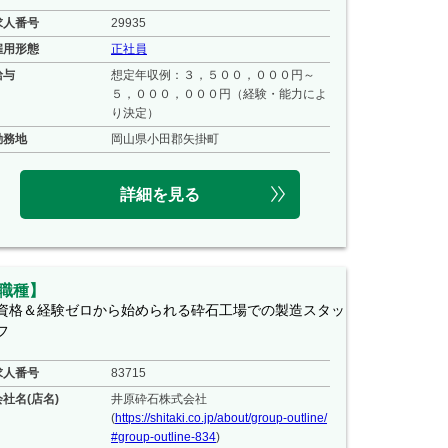
求人番号
29935
雇用形態
正社員
給与
想定年収例：３，５００，０００円～
５，０００，０００円（経験・能力によ
り決定）
勤務地
岡山県小田郡矢掛町
詳細を見る
職種】
資格＆経験ゼロから始められる砕石工場での製造スタッ
フ
求人番号
83715
会社名(店名)
井原砕石株式会社
(
https://shitaki.co.jp/about/group-outline/
#group-outline-834
)