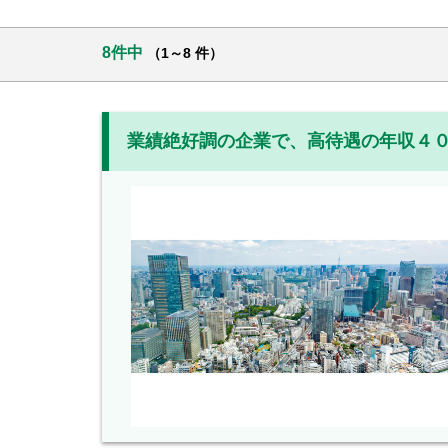
8件中
（1～8 件）
業績絶好調の企業で、高待遇の年収４