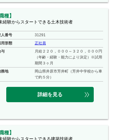
職種】
未経験からスタートできる土木技術者
求人番号
31291
雇用形態
正社員
給与
月給２２０，０００～３２０，０００円
（年齢・経験・能力により決定）※試用
期間３ヶ月
勤務地
岡山県井原市芳井町（芳井中学校から車
で約５分）
詳細を見る
職種】
未経験からスタートできる建築技術者