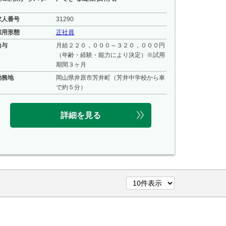
求人番号
31290
雇用形態
正社員
給与
月給２２０，０００～３２０，０００円
（年齢・経験・能力により決定）※試用
期間３ヶ月
勤務地
岡山県井原市芳井町（芳井中学校から車
で約５分）
詳細を見る