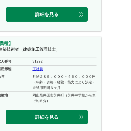
詳細を見る
職種】
建築技術者（建築施工管理技士）
求人番号
31292
雇用形態
正社員
給与
月給２８５，０００～４６０，０００円
（年齢・資格・経験・能力により決定）
※試用期間３ヶ月
勤務地
岡山県井原市芳井町（芳井中学校から車
で約５分）
詳細を見る