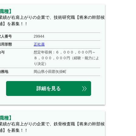
職種】
業績が右肩上がりの企業で、技術研究職【将来の幹部候
補】を募集！！
求人番号
29944
雇用形態
正社員
給与
想定年収例：６，０００，０００円～
８，０００，０００円（経験・能力によ
り決定）
勤務地
岡山県小田郡矢掛町
詳細を見る
職種】
業績が右肩上がりの企業で、鉄骨検査職【将来の幹部候
補】を募集！！