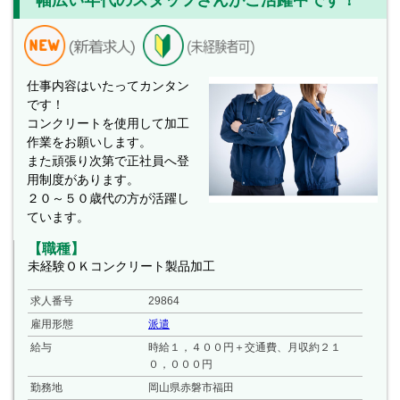
仕事内容はいたってカンタン
です！
コンクリートを使用して加工
作業をお願いします。
また頑張り次第で正社員へ登
用制度があります。
２０～５０歳代の方が活躍し
ています。
【職種】
未経験ＯＫコンクリート製品加工
求人番号
29864
雇用形態
派遣
給与
時給１，４００円＋交通費、月収約２１
０，０００円
勤務地
岡山県赤磐市福田