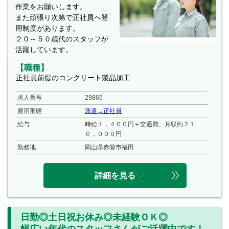
作業をお願いします。
また頑張り次第で正社員へ登
用制度があります。
２０～５０歳代のスタッフが
活躍しています。
【職種】
正社員前提のコンクリート製品加工
求人番号
29865
雇用形態
派遣→正社員
給与
時給１，４００円＋交通費、月収約２１
０，０００円
勤務地
岡山県赤磐市福田
詳細を見る
日勤◎土日祝お休み◎未経験ＯＫ◎
幅広い年代のスタッフさんがご活躍中です！