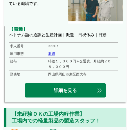
ている職場です。
【職種】
ベトナム語の通訳と生産計画｜派遣｜日祝休み｜日勤
求人番号
32207
雇用形態
派遣
給与
時給１，３００円＋交通費、月給約２０
８，０００円
勤務地
岡山県岡山市東区西大寺
詳細を見る
【未経験ＯＫの工場内軽作業】
工場内での軽量製品の製造スタッフ！