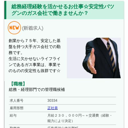
総務経理経験を活かせるお仕事☆安定性バツ
グンのガス会社で働きませんか？
創業から７５年、安定した基
盤を持つ大手ガス会社での勤
務です。
生活に欠かせないライフライ
ンであるガス事業は、事業そ
のものの安定性も抜群です☆
【職種】
総務・経理部門での管理職候補
求人番号
30334
雇用形態
正社員
給与
月給２３０，０００円～＋交通費（経験・
能力により決定）