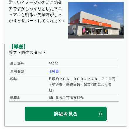
難しいイメージが強いこの業
界ですがしっかりとしたマニ
ュアルと明るい先輩方がしっ
かりとサポートしてくれます♪
【職種】
接客・販売スタッフ
求人番号
29595
雇用形態
正社員
給与
月収約２０６，０００～２４８，７００円
＋交通費（勤務日数・残業時間により変
動）
勤務地
岡山県浅口市鴨方町鴨
詳細を見る