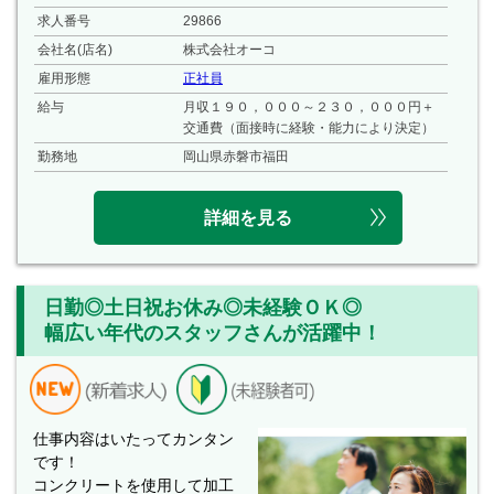
求人番号
29866
会社名(店名)
株式会社オーコ
雇用形態
正社員
給与
月収１９０，０００～２３０，０００円＋
交通費（面接時に経験・能力により決定）
勤務地
岡山県赤磐市福田
詳細を見る
日勤◎土日祝お休み◎未経験ＯＫ◎
幅広い年代のスタッフさんが活躍中！
仕事内容はいたってカンタン
です！
コンクリートを使用して加工