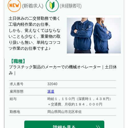
土日休みの二交替勤務で働く
工場内軽作業のお仕事。
しかも、覚えなくてはならな
いことも少なく、重量物の取
り扱いも無い、単純なコツコ
ツ作業のお仕事ですよ♪
【職種】
プラスチック製品のメーカーでの機械オペレーター｜土日休
み｜
求人番号
32040
雇用形態
派遣
給与
時給１，１５０円（深夜時１，４３８円）
＋交通費、月収約１８４，０００円
勤務地
岡山県岡山市北区牟佐
詳細を見る