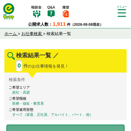
Tog
gle
1,911
公開求人数：
件（2026-08-08現在）
nav
igat
ホーム
>
お仕事検索
>
検索結果一覧
ion
検索結果一覧 ／
0
件
のお仕事情報を発見！
検索
条件
ご希望エリア
総社・高梁
ご希望職種
医療・福祉・教育系
ご希望雇用形態
すべて（派遣、正社員、アルバイト、パート、他）