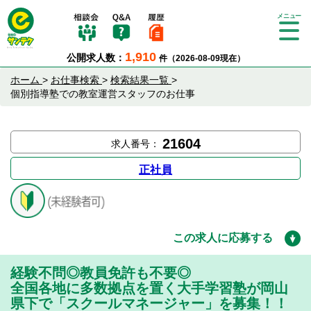
Tog
gle
1,910
公開求人数：
件（2026-08-09現在）
nav
igat
ホーム
>
お仕事検索
>
検索結果一覧
>
ion
個別指導塾での教室運営スタッフのお仕事
21604
求人番号：
正社員
この求人に応募する
経験不問◎教員免許も不要◎
全国各地に多数拠点を置く大手学習塾が岡山
県下で「スクールマネージャー」を募集！！