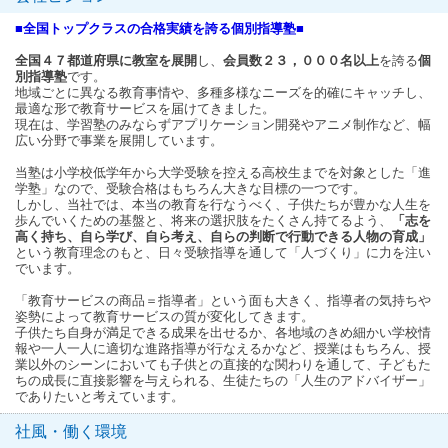
■全国トップクラスの合格実績を誇る個別指導塾■
全国４７都道府県に教室を展開
し、
会員数２３，０００名以上
を誇る
個
別指導塾
です。
地域ごとに異なる教育事情や、多種多様なニーズを的確にキャッチし、
最適な形で教育サービスを届けてきました。
現在は、学習塾のみならずアプリケーション開発やアニメ制作など、幅
広い分野で事業を展開しています。
当塾は小学校低学年から大学受験を控える高校生までを対象とした「進
学塾」なので、受験合格はもちろん大きな目標の一つです。
しかし、当社では、本当の教育を行なうべく、子供たちが豊かな人生を
歩んでいくための基盤と、将来の選択肢をたくさん持てるよう、
「志を
高く持ち、自ら学び、自ら考え、自らの判断で行動できる人物の育成」
という教育理念のもと、日々受験指導を通して「人づくり」に力を注い
でいます。
「教育サービスの商品＝指導者」という面も大きく、指導者の気持ちや
姿勢によって教育サービスの質が変化してきます。
子供たち自身が満足できる成果を出せるか、各地域のきめ細かい学校情
報や一人一人に適切な進路指導が行なえるかなど、授業はもちろん、授
業以外のシーンにおいても子供との直接的な関わりを通して、子どもた
ちの成長に直接影響を与えられる、生徒たちの「人生のアドバイザー」
でありたいと考えています。
社風・働く環境