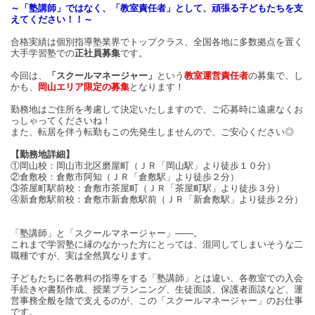
～「塾講師」ではなく、「教室責任者」として、頑張る子どもたちを支
えてください！！～
合格実績は個別指導塾業界でトップクラス、全国各地に多数拠点を置く
大手学習塾での
正社員募集
です。
今回は、
「スクールマネージャー」
という
教室運営責任者
の募集で、し
かも、
岡山エリア限定の募集
となります！
勤務地はご住所を考慮して決定いたしますので、ご応募時に遠慮なくお
っしゃってくださいね！
また、転居を伴う転勤もこの先発生しませんので、ご安心ください◎
【勤務地詳細】
①岡山校：岡山市北区磨屋町（ＪＲ「岡山駅」より徒歩１０分）
②倉敷校：倉敷市阿知（ＪＲ「倉敷駅」より徒歩２分）
③茶屋町駅前校：倉敷市茶屋町（ＪＲ「茶屋町駅」より徒歩３分）
④新倉敷駅前校：倉敷市新倉敷駅前（ＪＲ「新倉敷駅」より徒歩２分）
「塾講師」と「スクールマネージャー」――。
これまで学習塾に縁のなかった方にとっては、混同してしまいそうな二
職種ですが、実は全然異なります。
子どもたちに各教科の指導をする「塾講師」とは違い、各教室での入会
手続きや書類作成、授業プランニング、生徒面談、保護者面談など、運
営事務全般を陰で支えるのが、この「スクールマネージャー」のお仕事
です。