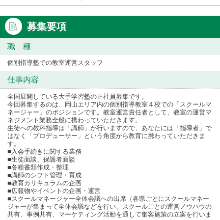
募集要項
職 種
個別指導塾での教室運営スタッフ
仕事内容
全国展開している大手学習塾の正社員募集です。
今回募集するのは、岡山エリア内の個別指導教室４校での「スクールマ
ネージャー」のポジションです。教室運営責任者として、教室の運営マ
ネジメント業務全般に携わっていただきます。
生徒への教科指導は「講師」が行いますので、あなたには「指導者」で
はなく「プロデューサー」という角度から教育に携わっていただきま
す。
■入会手続きに関する業務
■生徒面談、保護者面談
■各種書類作成・整理
■講師のシフト管理・育成
■教育カリキュラムの企画
■広報物やイベントの企画・運営
■スクールマネージャー全体会議への出席（各県ごとにスクールマネー
ジャーが集まって全体会議などを行い、スクールごとの運営ノウハウの
共有、事例共有、マーケティング活動を通して集客施策の立案を行いま