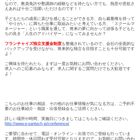
なので、教員免許や塾講師の経験などを持たない方でも、熱意や意欲さ
えあれば十分ご活躍いただけるのです！！
子どもたちの成長に喜びを感じることができる方、自ら裁量権を持って
「やりがい」に満ちた仕事に取組みたいと考えている方、「スクールマ
ネージャー」という職業を通して、将来の夢に向かって頑張る子どもた
ちの良き「人生のアドバイザー」になってみませんか？
フランチャイズ独立支援金制度
も整備されているので、会社の全面的な
バックアップを受けながら、将来的な独立を目指すことも十分可能です
よ！
ご興味を持たれたら、まずは一度お気軽にお問い合わせください。
求人へのご応募のみならず、求人に関するご質問だけでも大歓迎です
よ！
こちらのお仕事の相談、その他のお仕事情報が気になる方は、ご予約不
要のお仕事紹介・相談・出張登録会もご活用ください。
詳しい場所や時間、実施日につきましてはこちらをご確認ください。
http://www.e-santech.jp/conference/
ご要望に合わせて、電話・オンライン・出張でのご登録も行っていま
す。時間外・休日問わず受付可能となりますので、お気軽にお問い合わ