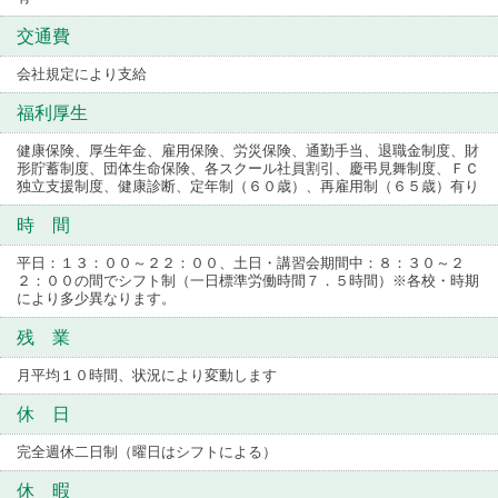
交通費
会社規定により支給
福利厚生
健康保険、厚生年金、雇用保険、労災保険、通勤手当、退職金制度、財
形貯蓄制度、団体生命保険、各スクール社員割引、慶弔見舞制度、ＦＣ
独立支援制度、健康診断、定年制（６０歳）、再雇用制（６５歳）有り
時 間
平日：１３：００～２２：００、土日・講習会期間中：８：３０～２
２：００の間でシフト制（一日標準労働時間７．５時間）※各校・時期
により多少異なります。
残 業
月平均１０時間、状況により変動します
休 日
完全週休二日制（曜日はシフトによる）
休 暇