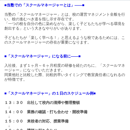
■当塾での「スクールマネージャーとは」――■
当塾の「スクールマネージャー」とは、校の運営マネジメント全般を行
い、校の進むべき道を指し示す存在です。
「一つの校を自分の色に染めながら、楽しく子どもたちが学べる環境を
創出する」という大きなやりがいがあります。
子どもたちが「楽しく学べる！」と思えるような校であるためには、こ
のスクールマネージャーの存在が重要になります。
■「スクールマネージャー」になる前に――■
入社後、まず１ヶ月～６ヶ月程度の研修を経たのちに、「スクールマネ
ージャー」になっていただきます。
同業他社と比較した際、比較的早いタイミングで教室責任者になれるの
が特徴です。
■「スクールマネージャー」の１日のスケジュール例■
１３：３０ 出社して校内の清掃や整理整頓
↓
１４：００ 業務の確認・打ち合わせ・開校準備
↓
１５：００ 来校者の対応、授業準備
↓