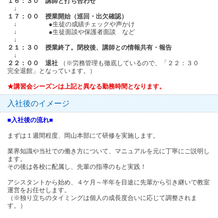
１６：３０ 講師と打ち合わせ
↓
１７：００ 授業開始（巡回・出欠確認）
↓ ●生徒の成績チェックや声かけ
↓ ●生徒面談や保護者面談 など
↓
２１：３０ 授業終了。閉校後、講師との情報共有・報告
↓
２２：００ 退社
（※労務管理も徹底しているので、「２２：３０
完全退館」となっています。）
★講習会シーズンは上記と異なる勤務時間となります。
入社後のイメージ
■入社後の流れ■
まずは１週間程度、岡山本部にて研修を実施します。
業界知識や当社での働き方について、マニュアルを元に丁寧にご説明し
ます。
その後は各校に配属し、先輩の指導のもと実践！
アシスタントから始め、４ケ月～半年を目途に先輩から引き継いで教室
運営をお任せします。
（※独り立ちのタイミングは個人の成長度合いに応じて調整されま
す。）