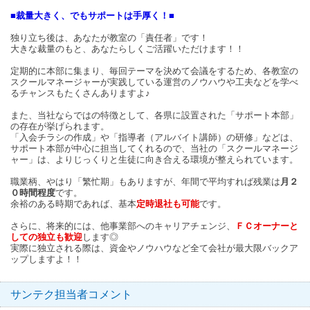
■裁量大きく、でもサポートは手厚く！■
独り立ち後は、あなたが教室の「責任者」です！
大きな裁量のもと、あなたらしくご活躍いただけます！！
定期的に本部に集まり、毎回テーマを決めて会議をするため、各教室の
スクールマネージャーが実践している運営のノウハウや工夫などを学べ
るチャンスもたくさんありますよ♪
また、当社ならではの特徴として、各県に設置された「サポート本部」
の存在が挙げられます。
「入会チラシの作成」や「指導者（アルバイト講師）の研修」などは、
サポート本部が中心に担当してくれるので、当社の「スクールマネージ
ャー」は、よりじっくりと生徒に向き合える環境が整えられています。
職業柄、やはり「繁忙期」もありますが、年間で平均すれば残業は
月２
０時間程度
です。
余裕のある時期であれば、基本
定時退社も可能
です。
さらに、将来的には、他事業部へのキャリアチェンジ、
ＦＣオーナーと
しての独立も歓迎
します◎
実際に独立される際は、資金やノウハウなど全て会社が最大限バックア
ップしますよ！！
サンテク担当者コメント