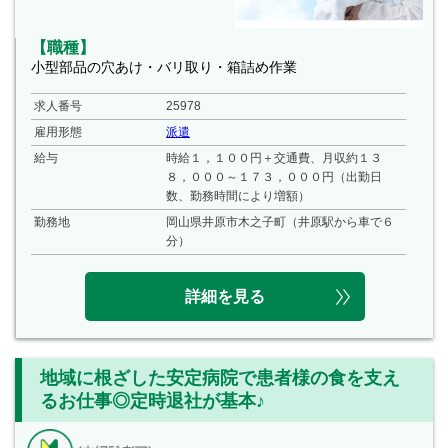
【職種】
小型部品の穴あけ・バリ取り・箱詰め作業
求人番号
25978
雇用形態
派遣
給与
時給１，１００円＋交通費、月収約１３
８，０００～１７３，０００円（出勤日
数、勤務時間により増額）
勤務地
岡山県井原市木之子町（井原駅から車で６
分）
詳細を見る
地域に根ざした安定病院で患者様の食を支え
るお仕事◎定時退社が基本♪