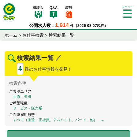
Tog
gle
1,914
公開求人数：
件（2026-08-07現在）
nav
igat
ホーム
>
お仕事検索
>
検索結果一覧
ion
検索結果一覧 ／
4
件
のお仕事情報を発見！
検索
条件
ご希望エリア
井原・矢掛
ご希望職種
サービス・販売系
ご希望雇用形態
…
すべて（派遣、正社員、アルバイト、パート、他）