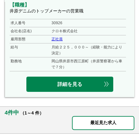
【職種】
井原デニムのトップメーカーの営業職
求人番号
30926
会社名(店名)
クロキ株式会社
雇用形態
正社員
給与
月給２２５，０００～（経験・能力により
決定）
勤務地
岡山県井原市西江原町（井原警察署から車
で７分）
詳細を見る
4件中
（1～4 件）
最近見た求人