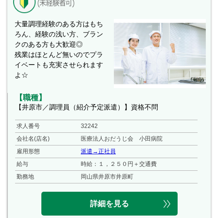
大量調理経験のある方はもち
ろん、経験の浅い方、ブラン
クのある方も大歓迎◎
残業はほとんど無いのでプラ
イベートも充実させられます
よ☆
【職種】
【井原市／調理員（紹介予定派遣）】資格不問
求人番号
32242
会社名(店名)
医療法人おだうじ会 小田病院
雇用形態
派遣→正社員
給与
時給：１，２５０円＋交通費
勤務地
岡山県井原市井原町
詳細を見る