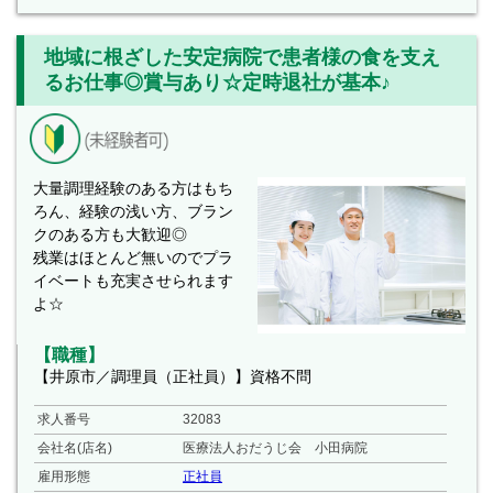
地域に根ざした安定病院で患者様の食を支え
るお仕事◎賞与あり☆定時退社が基本♪
大量調理経験のある方はもち
ろん、経験の浅い方、ブラン
クのある方も大歓迎◎
残業はほとんど無いのでプラ
イベートも充実させられます
よ☆
【職種】
【井原市／調理員（正社員）】資格不問
求人番号
32083
会社名(店名)
医療法人おだうじ会 小田病院
雇用形態
正社員