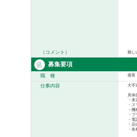
（コメント）
難し
募集要項
接客
職 種
大手
仕事内容
具体
・来
・ス
・機
・プ
・電
・店
・各