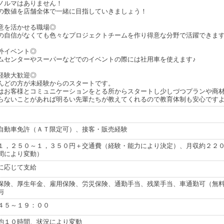
ノルマはありません！
の数値を店舗全体で一緒に目指していきましょう！
意を活かせる職場◎
の自信がなくても色々なプロジェクトチームを作り得意な分野で活躍できま
外イベント◎
ムセンターやスーパーなどでのイベントの際には社用車を使えます♪
経験大歓迎◎
んどの方が未経験からのスタートです。
はお客様とコミュニケーションをとる所からスタートし少しづつプランや商
らないことがあれば明るい先輩たちが教えてくれるので教育体制も安心ですよ
自動車免許（ＡＴ限定可）、接客・販売経験
１，２５０～１，３５０円＋交通費（経験・能力により決定）、月収約２２
間により変動）
に応じて支給
保険、厚生年金、雇用保険、労災保険、通勤手当、残業手当、車通勤可（無
与
４５～１９：００
均１０時間、状況により変動