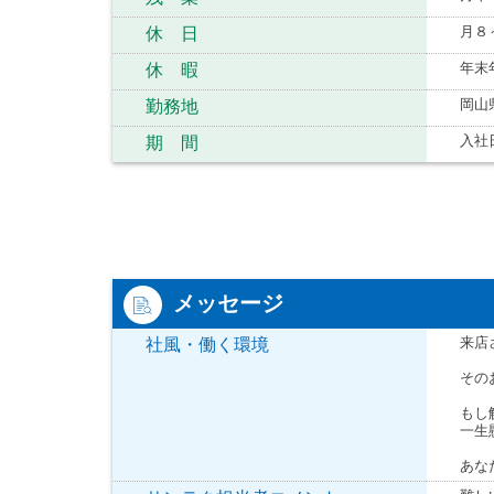
月８
休 日
年末
休 暇
岡山
勤務地
入社
期 間
メッセージ
来店
社風・働く環境
その
もし
一生
あな