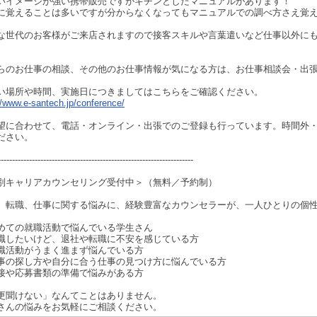
いイメージが強い携帯販売ですがキチンとしたマニュアルがあります！
に覚えることは多いですが分からなくなってもマニュアルでの調べ方さえ覚
な世代のお客様がご来店されますので接客スキルや言葉遣いなど仕事以外に
らのお仕事の相談、その他のお仕事情報が気になる方は、お仕事相談会・出
い場所や時間、実施日につきましてはこちらをご確認ください。
//www.e-santech.jp/conference/
望に合わせて、電話・オンライン・出張でのご登録も行っています。時間外
ださい。
---------------------------------------------------------------------
別キャリアカウンセリング受付中＞（無料／予約制）
、転職、仕事に関する悩みに、経験豊富なカウンセラーが、一人ひとりの個
めての就職活動で悩んでいる学生さん
職したいけど、退社や転職に不安を感じている方
職活動がうまく進まず悩んでいる方
事の探し方や自分に合う仕事の見つけ方に悩んでいる方
接や応募書類の準備で悩みがある方
更聞けない」なんてことはありません。
さんの悩みをお気軽にご相談ください。