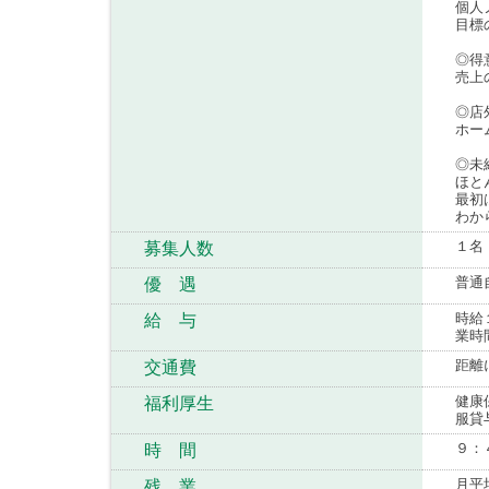
個人
目標
◎得
売上
◎店
ホー
◎未
ほと
最初
わか
１名
募集人数
普通
優 遇
時給
給 与
業時
距離
交通費
健康
福利厚生
服貸
９：
時 間
月平
残 業