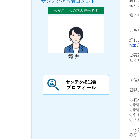
難し
サンテク担当者コメント
確か
私がこちらの求人担当です
様々
こち
詳し
http:
ご要
せく
-------
＜個
就職
◇初
◇転
◇転
◇仕
◇面
「今
みな