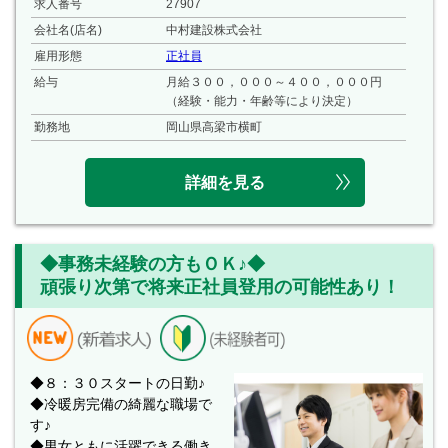
求人番号
27907
会社名(店名)
中村建設株式会社
雇用形態
正社員
給与
月給３００，０００～４００，０００円
（経験・能力・年齢等により決定）
勤務地
岡山県高梁市横町
詳細を見る
◆事務未経験の方もＯＫ♪◆
頑張り次第で将来正社員登用の可能性あり！
◆８：３０スタートの日勤♪
◆冷暖房完備の綺麗な職場で
す♪
◆男女ともに活躍できる働き