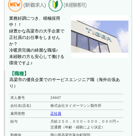
業務好調につき、積極採用
中！！
緑豊かな高梁市の大手企業で
正社員のお仕事をしません
か？
冷暖房完備の綺麗な職場♪
未経験の方も安心して働ける
環境ですよ♪
【職種】
高梁市の優良企業でのサービスエンジニア職（海外出張あ
り）
求人番号
24447
会社名(店名)
株式会社タイガーマシン製作所
雇用形態
正社員
給与
月給２５０，０００～５００，０００円＋
交通費（年齢・経験により決定）
勤務地
岡山県高梁市落合町阿部