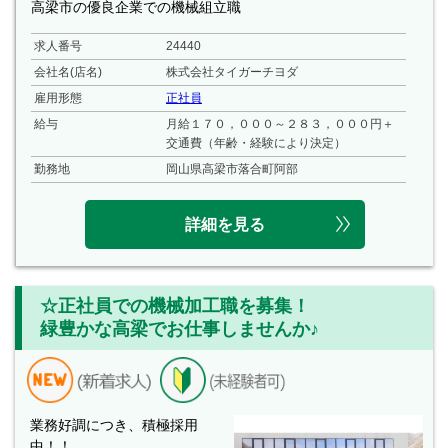
高梁市の優良企業での機械組立職
求人番号
24440
会社名(店名)
株式会社タイガーチヨダ
雇用形態
正社員
給与
月給１７０，０００～２８３，０００円＋
交通費（年齢・経験により決定）
勤務地
岡山県高梁市落合町阿部
詳細を見る
☆正社員での機械加工職を募集！
緑豊かな高梁でお仕事しませんか♪
業務好調につき、積極採用
中！！