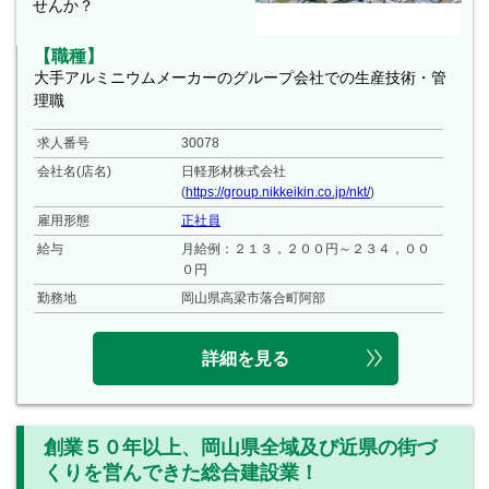
せんか？
【職種】
大手アルミニウムメーカーのグループ会社での生産技術・管
理職
求人番号
30078
会社名(店名)
日軽形材株式会社
(
https://group.nikkeikin.co.jp/nkt/
)
雇用形態
正社員
給与
月給例：２１３，２００円～２３４，００
０円
勤務地
岡山県高梁市落合町阿部
詳細を見る
創業５０年以上、岡山県全域及び近県の街づ
くりを営んできた総合建設業！