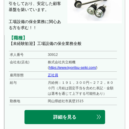
引をしており、安定した顧客
基盤を築いています。
工場設備の保全業務に関心あ
る方を求む！！
【職種】
【未経験歓迎】工場設備の保全業務全般
求人番号
30912
会社名(店名)
株式会社共立精機
(
https://www.kyoritsu-seiki.com/
)
雇用形態
正社員
給与
月給例：１９１，３００円～２７２，８０
０円（月給は固定手当を含めた表記・金額
は選考を通じて上下する可能性あり）
勤務地
岡山県総社市真壁1515
詳細を見る