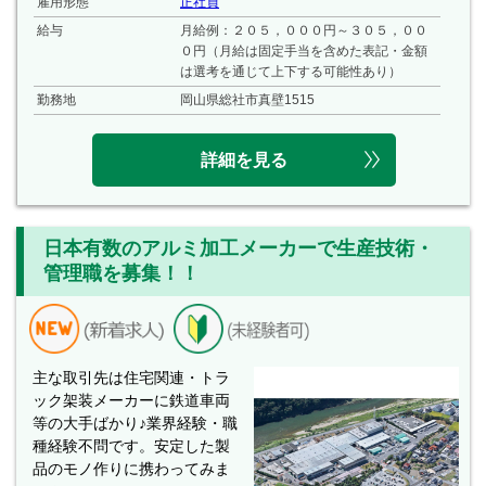
雇用形態
正社員
給与
月給例：２０５，０００円～３０５，００
０円（月給は固定手当を含めた表記・金額
は選考を通じて上下する可能性あり）
勤務地
岡山県総社市真壁1515
詳細を見る
日本有数のアルミ加工メーカーで生産技術・
管理職を募集！！
主な取引先は住宅関連・トラ
ック架装メーカーに鉄道車両
等の大手ばかり♪業界経験・職
種経験不問です。安定した製
品のモノ作りに携わってみま