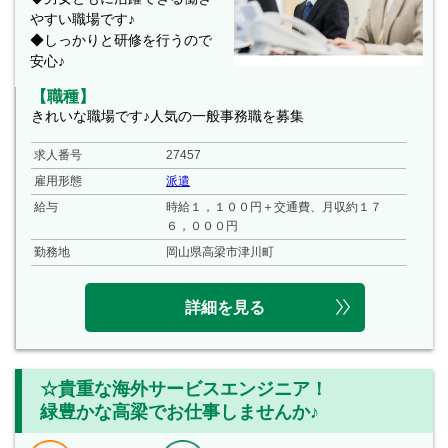
やすい職場です♪
◆しっかりと研修を行うので
安心♪
【職種】
きれいな職場です♪人気の一般事務職を募集
求人番号
27457
雇用形態
派遣
給与
時給１，１００円＋交通費、月収約１７
６，０００円
勤務地
岡山県高梁市津川町
詳細を見る
☆貴重な海外サービスエンジニア！
緑豊かな高梁でお仕事しませんか♪