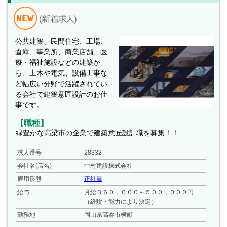
公共建築、民間住宅、工場、
倉庫、事業所、商業店舗、医
療・福祉施設などの建築か
ら、土木や電気、設備工事な
ど幅広い分野で活躍されてい
る会社で建築意匠設計のお仕
事です。
【職種】
緑豊かな高梁市の企業で建築意匠設計職を募集！！
求人番号
28332
会社名(店名)
中村建設株式会社
雇用形態
正社員
給与
月給３６０，０００～５００，０００円
（経験・能力により決定）
勤務地
岡山県高梁市横町