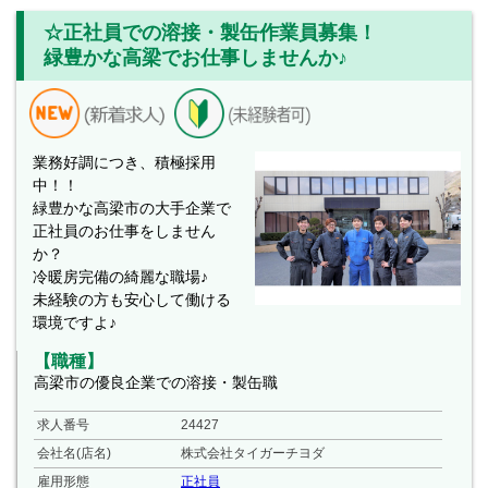
☆正社員での溶接・製缶作業員募集！
緑豊かな高梁でお仕事しませんか♪
業務好調につき、積極採用
中！！
緑豊かな高梁市の大手企業で
正社員のお仕事をしません
か？
冷暖房完備の綺麗な職場♪
未経験の方も安心して働ける
環境ですよ♪
【職種】
高梁市の優良企業での溶接・製缶職
求人番号
24427
会社名(店名)
株式会社タイガーチヨダ
雇用形態
正社員