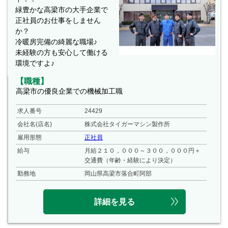
緑豊かな高梁市の大手企業で
正社員のお仕事をしません
か？
冷暖房完備の綺麗な職場♪
未経験の方も安心して働ける
環境ですよ♪
【職種】
高梁市の優良企業での機械加工職
求人番号
24429
会社名(店名)
株式会社タイガーマシン製作所
雇用形態
正社員
給与
月給２１０，０００～３００，０００円＋
交通費（年齢・経験により決定）
勤務地
岡山県高梁市落合町阿部
詳細を見る