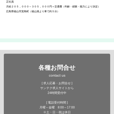
正社員
月給２０５，０００～３０５，０００円＋交通費（年齢・経験・能力により決定）
広島県福山市箕島町（福山港より車で約５分）
各種お問合せ
contact us
[ 求人応募・お問合せ ]
サンテク求人サイトから
24時間受付中
[ 電話受付時間 ]
月曜～金曜 8:00～17:00
※土・日・祝は休日