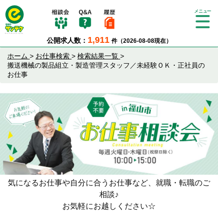
Tog
gle
1,911
公開求人数：
件（2026-08-08現在）
nav
igat
ホーム
>
お仕事検索
>
検索結果一覧
>
ion
搬送機械の製品組立・製造管理スタッフ／未経験ＯＫ・正社員の
お仕事
気になるお仕事や自分に合うお仕事など、就職・転職のご
相談♪
お気軽にお越しください☆