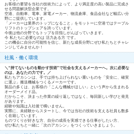
お客様の要望を当社の技術力によって、より満足度の高い製品に完成さ
せる問題解決型企業です。
空港、自動車、電車、家電メーカー、物流倉庫、食品会社など幅広い分
野にご提供しています。
「メーカーは業界のトップになること」をモットーに空港ではテーブル
リフトのトップシェアを誇っています。
今後は他の分野でもトップを目指しがんばっていきます。
今 私たちに必要なのは 活力ある方 です。
この機会に自分の可能性を信じ、新たな成長分野にぜひ私たちとチャレ
ンジしてみませんか！
社風・働く環境
＼“持てないものを動かす技術”で社会を支えるメーカーへ。次に必要な
のは、あなたの力です。／
私たちアカシンは、手では持ち上げられない重いものを「安全に、確実
に運ぶ」搬送機械をつくるメーカーです。
製品の多くは、お客様の「こんな機械がほしい」という声から生まれる
オーダーメイド品。
だからこそ、決まった作業の繰り返しではなく、毎回新しい学びと発見
があります。
経験や知識は入社後で構いません。
実際に、未経験からスタートし、今では当社の技術を支える社員も数多
く在籍しています。
ものづくりが好きな方、自分の成長を実感できる仕事がしたい方、
ぜひ私たちと一緒に「次のアカシン」をつくっていきましょう。