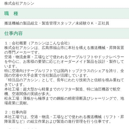
株式会社アカシン
職 種
搬送機械の製品組立・製造管理スタッフ／未経験ＯＫ・正社員
仕事内容
１：会社概要（アカシンはこんな会社）
株式会社アカシンは、広島県福山市に本社を構える搬送機械・昇降装置
の専門メーカーです。
空港・物流倉庫・工場などで使われるテーブルリフトやドックレベラー
を中心に、お客様の要望に応じたオーダーメイド製品を設計・製作して
います。
特に空港向けテーブルリフトでは国内トップクラスのシェアを誇り、全
国の空港や大手企業で当社製品が活躍しています。
「特注品のアカシン」として、長年にわたり技術力と信頼を積み重ねて
きています。
本社工場：超大型から軽量までのリフター製造、特に油圧機器で航空
機、空港関係の実績が多大。
松永工場：薄板から極厚までの鋼板の精密溶断及びシャーリングで、地
場産業に貢献。
２：仕事内容
本社工場では、空港・物流・工場などで使われる搬送機械（リフト・昇
降装置など）の組立作業および製造の進行管理を行う仕事です。