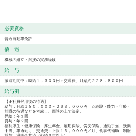
必要資格
普通自動車免許
優 遇
機械の組立・溶接の実務経験
給 与
派遣期間中：時給１，３００円＋交通費、月給約２２８，８００円
給与例
【正社員登用後の待遇】
給与：月給１８０，０００～２６３，０００円 ☆経験・能力・年齢・
前職の待遇などを考慮し、面談の上で決定。
昇給：年１回
賞与：年２回
福利厚生：健康保険、厚生年金、雇用保険、労災保険、通勤手当、残業
手当、車通勤可、交通費：上限１６，０００円／月、食事代補助、制服
貸与、退職金共済（勤続３年以上）