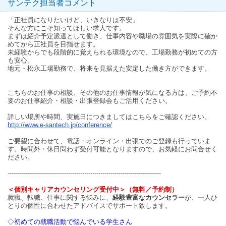
サンテク担当者コメント
「正社員になりたいけど、いきなりは不安」
そんな方にこそ知ってほしい求人です。
まずは紹介予定派遣として働き、仕事内容や職場の雰囲気を実際に確か
めてから正社員を目指せます。
未経験からでも段階的に覚えられる環境なので、工場勤務が初めての方
も安心。
地元・松永工場勤務で、将来を見据えた安定した働き方ができます。
こちらのお仕事の相談、その他のお仕事情報が気になる方は、ご予約不
要のお仕事紹介・相談・出張登録会もご活用ください。
詳しい場所や時間、実施日につきましてはこちらをご確認ください。
http://www.e-santech.jp/conference/
ご要望に合わせて、電話・オンライン・出張でのご登録も行っていま
す。時間外・休日問わず受付可能となりますので、お気軽にお問合せく
ださい。
----------------------------------------------------------------------------
＜個別キャリアカウンセリング受付中＞（無料／予約制）
就職、転職、仕事に関する悩みに、
経験豊富なカウンセラー
が、一人ひ
とりの個性に合わせたアドバイスでサポート致します。
◇初めての就職活動で悩んでいる学生さん