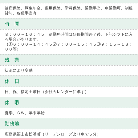
健康保険、厚生年金、雇用保険、労災保険、通勤手当、車通勤可、制服
貸与、各種手当有
時 間
８：００～１６：４５ ※勤務時間は研修期間終了後、下記シフトに入
る場合があります。
（①６：００～１４：４５②７：００～１５：４５③９：１５～１８：
００等）
残 業
状況により変動
休 日
日、祝、指定土曜日（会社カレンダーに準ず）
休 暇
夏季、ＧＷ、年末年始
勤務地
広島県福山市松浜町（リーデンローズより車で５分）