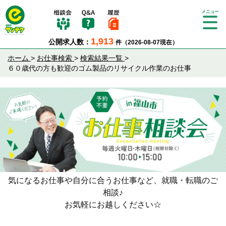
Tog
gle
1,913
公開求人数：
件（2026-08-07現在）
nav
igat
ホーム
>
お仕事検索
>
検索結果一覧
>
ion
６０歳代の方も歓迎のゴム製品のリサイクル作業のお仕事
気になるお仕事や自分に合うお仕事など、就職・転職のご
相談♪
お気軽にお越しください☆