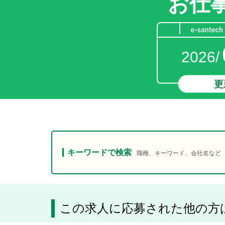
お仕
2026/
更
キーワードで検索
職種、キーワード、会社名など
この求人に応募された他の方