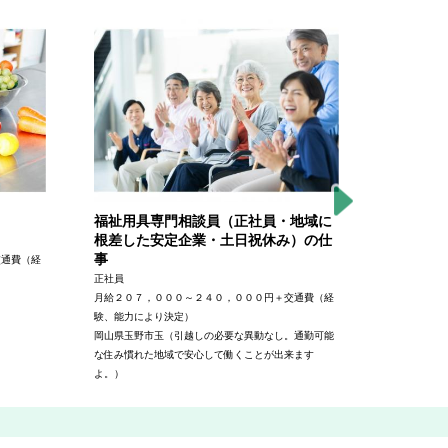
福祉用具専門相談員（正社員・地域に
高機能繊
根差した安定企業・土日祝休み）の仕
グ責任者
事
交通費（経
正社員
正社員
年収５００～
月給２０７，０００～２４０，０００円＋交通費（経
決定）
験、能力により決定）
岡山県岡山市
岡山県玉野市玉（引越しの必要な異動なし。通勤可能
勤可能です）
な住み慣れた地域で安心して働くことが出来ます
よ。）