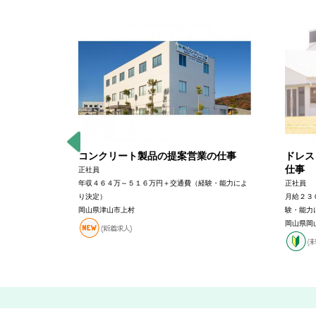
業の仕事
コンクリート製品の提案営業の仕事
ドレス
仕事
正社員
＋交通費（経
年収４６４万～５１６万円＋交通費（経験・能力によ
正社員
り決定）
月給２３
岡山県津山市上村
験・能力
岡山県岡