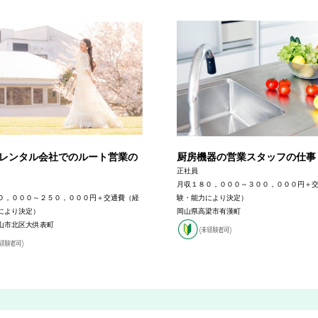
レンタル会社でのルート営業の
厨房機器の営業スタッフの仕事
正社員
月収１８０，０００～３００，０００円＋
０，０００～２５０，０００円＋交通費（経
験・能力により決定）
により決定）
岡山県高梁市有漢町
山市北区大供表町