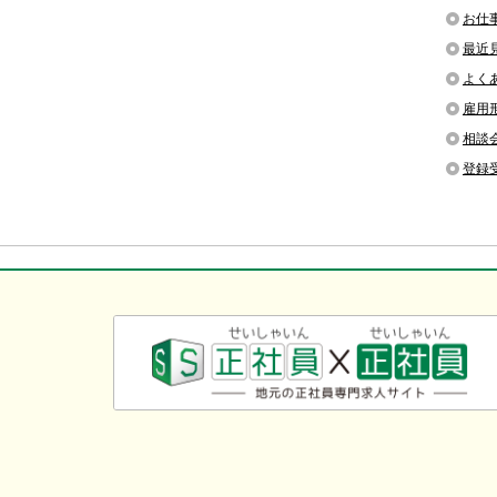
お仕
最近
よく
雇用
相談
登録