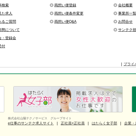
事検索
両想い便登録
会社概要
見た求人
両想い便条件変更
事業所一
あるご質問
両想い便Q&A
お問合せ
形態について
サンテク
会・登録会
受付
プライ
株式会社山陽テクノサービス グループサイト
e仕事のサンテク求人サイト
正社員×正社員
はたらく女子部
企業・