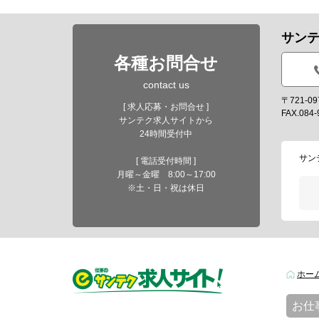
サン
各種お問合せ
contact us
〒721-
[ 求人応募・お問合せ ]
FAX.084-
サンテク求人サイトから
24時間受付中
サン
[ 電話受付時間 ]
月曜～金曜 8:00～17:00
※土・日・祝は休日
ホー
お仕