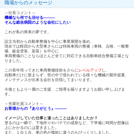
職場からのメッセージ
～社長コメント～
機械なら何でも治せる―――
そんな総合病院のような会社にしたい
これが私の将来の夢です。
設立当初から自動車整備を中心に事業展開を進め、
現在では軽四から大型車さらには特殊車両の整備（車検、点検、一般整
備、鈑金塗装、架装）を中心に
車両整備のことならほとんど全てに対応できる自動車総合整備工場とな
りました。
この長年培ってきた車両整備技術をさらに
レベルアップ
し、
自動車だけに留まらず、世の中で使われている様々な機械の製作提案、
メンテナンスが出来る会社を目指してまいります。
今後ともより一層のご支援、ご指導を賜りますようお願い申し上げま
す。
～先輩社員コメント～
お客様からの『ありがとう』―――
イメージしていた仕事と違ったことはありましたか？
塗るのは一瞬で、下地作りやパテでの成形など、下準備に時間が想像以
上にかかるのには驚きました。
また、１台１台、車の色が微妙に違うのもびっくりしました。