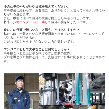
今の仕事のやりがいや目標を教えてください。
車を塗装し終わって、お客様に『ありがとう』と言ってもらえた時にや
りがいを感じます。
また、以前に比べて自分の技術が向上した時もうれしいです。
将来、
技術コンクールに出場
して自分の腕を試したいです。
逆にこの仕事で難しいな、と思うことはありますか？
私たちは、一番きれいな状態が新車と考えているので、それにいかに近
づけることができるか。
こだわり出したらキリがないところが難しいです。
エンジニアとして大事なことは何でしょうか？
手を抜こうと思えば手を抜けるのが塗装の世界。
プロ意識とプロ根性を持って、妥協せずに仕事に向き合うことが大事で
す。