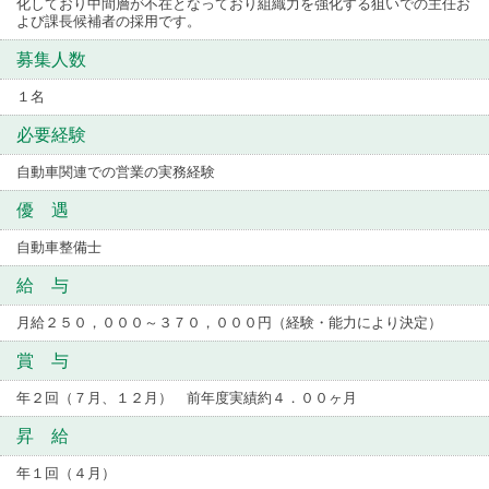
化しており中間層が不在となっており組織力を強化する狙いでの主任お
よび課長候補者の採用です。
募集人数
１名
必要経験
自動車関連での営業の実務経験
優 遇
自動車整備士
給 与
月給２５０，０００～３７０，０００円（経験・能力により決定）
賞 与
年２回（７月、１２月） 前年度実績約４．００ヶ月
昇 給
年１回（４月）