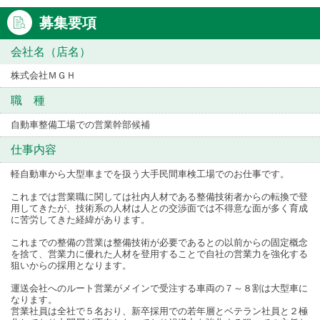
募集要項
会社名（店名）
株式会社ＭＧＨ
職 種
自動車整備工場での営業幹部候補
仕事内容
軽自動車から大型車までを扱う大手民間車検工場でのお仕事です。
これまでは営業職に関しては社内人材である整備技術者からの転換で登
用してきたが、技術系の人材は人との交渉面では不得意な面が多く育成
に苦労してきた経緯があります。
これまでの整備の営業は整備技術が必要であるとの以前からの固定概念
を捨て、営業力に優れた人材を登用することで自社の営業力を強化する
狙いからの採用となります。
運送会社へのルート営業がメインで受注する車両の７～８割は大型車に
なります。
営業社員は全社で５名おり、新卒採用での若年層とベテラン社員と２極