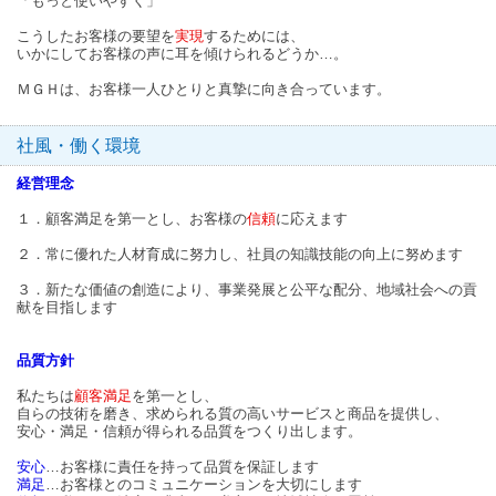
「もっと使いやすく」
こうしたお客様の要望を
実現
するためには、
いかにしてお客様の声に耳を傾けられるどうか…。
ＭＧＨは、お客様一人ひとりと真摯に向き合っています。
社風・働く環境
経営理念
１．顧客満足を第一とし、お客様の
信頼
に応えます
２．常に優れた人材育成に努力し、社員の知識技能の向上に努めます
３．新たな価値の創造により、事業発展と公平な配分、地域社会への貢
献を目指します
品質方針
私たちは
顧客満足
を第一とし、
自らの技術を磨き、求められる質の高いサービスと商品を提供し、
安心・満足・信頼が得られる品質をつくり出します。
安心
…お客様に責任を持って品質を保証します
満足
…お客様とのコミュニケーションを大切にします