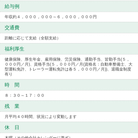
給与例
年収約４，０００，０００～６，０００，０００円
交通費
距離に応じて支給（全額支給）
福利厚生
健康保険、厚生年金、雇用保険、労災保険、通勤手当、皆勤手当(５，
０００円／月)、資格手当(５，０００円／月(資格名：自動車整備士、大
型運転免許、トレーラー運転免許は各５，０００円／月))、退職金制度
有り
時 間
８：３０～１７：００
残 業
月平均４０時間、状況により変動します
休 日
木曜（その他会社カレンダーに準ず）