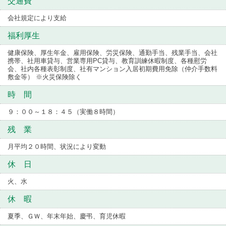
交通費
会社規定により支給
福利厚生
健康保険、厚生年金、雇用保険、労災保険、通勤手当、残業手当、会社
携帯、社用車貸与、営業専用PC貸与、教育訓練休暇制度、各種慰労
会、社内各種表彰制度、社有マンション入居初期費用免除（仲介手数料
敷金等） ※火災保険除く
時 間
９：００～１８：４５（実働８時間）
残 業
月平均２０時間、状況により変動
休 日
火、水
休 暇
夏季、ＧＷ、年末年始、慶弔、育児休暇