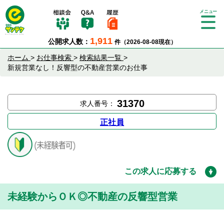
Tog
gle
1,911
公開求人数：
件（2026-08-08現在）
nav
igat
ホーム
>
お仕事検索
>
検索結果一覧
>
ion
新規営業なし！反響型の不動産営業のお仕事
31370
求人番号：
正社員
この求人に応募する
未経験からＯＫ◎不動産の反響型営業