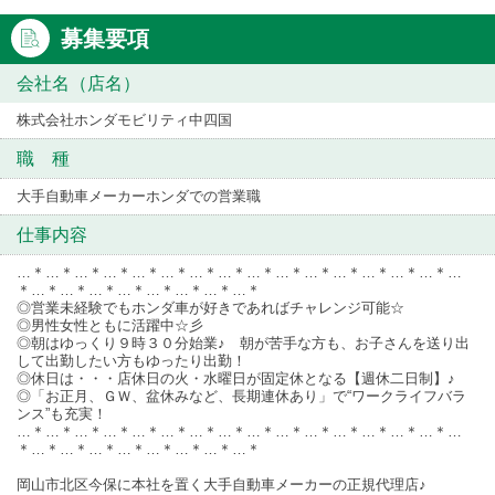
募集要項
会社名（店名）
株式会社ホンダモビリティ中四国
職 種
大手自動車メーカーホンダでの営業職
仕事内容
…＊…＊…＊…＊…＊…＊…＊…＊…＊…＊…＊…＊…＊…＊…＊…
＊…＊…＊…＊…＊…＊…＊…＊…＊
◎営業未経験でもホンダ車が好きであればチャレンジ可能☆
◎男性女性ともに活躍中☆彡
◎朝はゆっくり９時３０分始業♪ 朝が苦手な方も、お子さんを送り出
して出勤したい方もゆったり出勤！
◎休日は・・・店休日の火・水曜日が固定休となる【週休二日制】♪
◎「お正月、ＧＷ、盆休みなど、長期連休あり」で“ワークライフバラ
ンス”も充実！
…＊…＊…＊…＊…＊…＊…＊…＊…＊…＊…＊…＊…＊…＊…＊…
＊…＊…＊…＊…＊…＊…＊…＊…＊
岡山市北区今保に本社を置く大手自動車メーカーの正規代理店♪