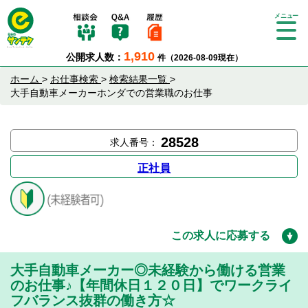
Tog
gle
1,910
公開求人数：
件（2026-08-09現在）
nav
igat
ホーム
>
お仕事検索
>
検索結果一覧
>
ion
大手自動車メーカーホンダでの営業職のお仕事
28528
求人番号：
正社員
この求人に応募する
大手自動車メーカー◎未経験から働ける営業
のお仕事♪【年間休日１２０日】でワークライ
フバランス抜群の働き方☆