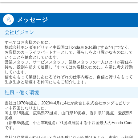
メッセージ
会社ビジョン
すべてはお客様のために。
株式会社ホンダモビリティ中四国はHonda車をお届けするだけでなく、
お客様のカーライフパートナーとして、暮らしをより豊かなものにして
いくことを使命としています。
営業スタッフ、サービススタッフ、業務スタッフの一人ひとりが責任を
持ち、役割を超えて連携し『すべてはお客様のために』を常に考え行動
しています。
信念をもって業務にあたるそれぞれの仕事内容と、自信と誇りをもって
生き生きと活躍する仲間たちをご紹介します。
社風・働く環境
当社は1976年設立、2023年4月に4社が統合し株式会社ホンダモビリテ
ィ中四国になりました。
岡山県18拠点、広島県23拠点、山口県10拠点、香川県11拠点、愛媛県9
拠点
（新車65拠点、中古車6拠点）71拠点展開する中四国最大のHonda Cars
です。
当社は従業員がやりがいと幸せを感じながら働けるよう、充実した福利