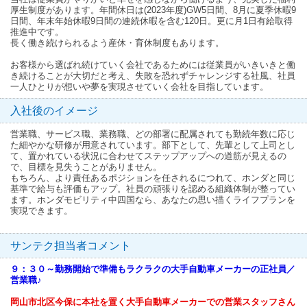
厚生制度があります。年間休日は(2023年度)GW5日間、8月に夏季休暇9
日間、年末年始休暇9日間の連続休暇を含む120日。更に月1日有給取得
推進中です。
長く働き続けられるよう産休・育休制度もあります。
お客様から選ばれ続けていく会社であるためには従業員がいきいきと働
き続けることが大切だと考え、失敗を恐れずチャレンジする社風、社員
一人ひとりが想いや夢を実現させていく会社を目指しています。
入社後のイメージ
営業職、サービス職、業務職、どの部署に配属されても勤続年数に応じ
た細やかな研修が用意されています。部下として、先輩として上司とし
て、置かれている状況に合わせてステップアップへの道筋が見えるの
で、目標を見失うことがありません。
もちろん、より責任あるポジションを任されるにつれて、ホンダと同じ
基準で給与も評価もアップ。社員の頑張りを認める組織体制が整ってい
ます。ホンダモビリティ中四国なら、あなたの思い描くライフプランを
実現できます。
サンテク担当者コメント
９：３０～勤務開始で準備もラクラクの大手自動車メーカーの正社員／
営業職♪
岡山市北区今保に本社を置く大手自動車メーカーでの営業スタッフさん