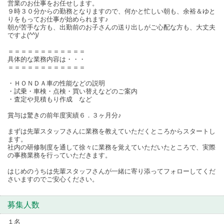
営業のお仕事をお任せします。
９時３０分からの勤務となりますので、何かと忙しい朝も、余裕＆ゆと
りをもってお仕事が始められます♪
朝が苦手な方も、出勤前のお子さんの送り出しがご心配な方も、大丈夫
ですよ(^^)/
＝＝＝＝＝＝＝＝＝＝＝＝
具体的な業務内容は・・・
＝＝＝＝＝＝＝＝＝＝＝＝
・ＨＯＮＤＡ車の性能などの説明
・試乗・車検・点検・買い替えなどのご案内
・査定や見積もり作成 など
賞与は驚きの前年度実績６．３ヶ月分♪
まずは先輩スタッフさんに業務を教えていただくところからスタートし
ます。
社内の研修制度を通して徐々に業務を覚えていただいたところで、実際
の事務業務を行っていただきます。
はじめのうちは先輩スタッフさんが一緒に寄り添ってフォローしてくだ
さいますのでご安心ください。
募集人数
１名