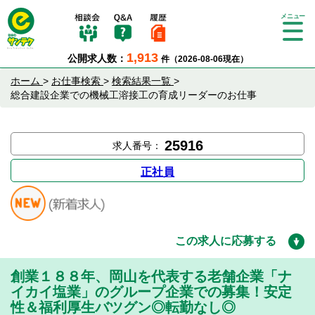
Tog
gle
1,913
公開求人数：
件（2026-08-06現在）
nav
igat
ホーム
>
お仕事検索
>
検索結果一覧
>
ion
総合建設企業での機械工溶接工の育成リーダーのお仕事
25916
求人番号：
正社員
この求人に応募する
創業１８８年、岡山を代表する老舗企業「ナ
イカイ塩業」のグループ企業での募集！安定
性＆福利厚生バツグン◎転勤なし◎