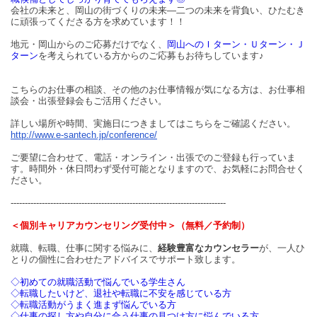
会社の未来と、岡山の街づくりの未来―二つの未来を背負い、ひたむき
に頑張ってくださる方を求めています！！
地元・岡山からのご応募だけでなく、
岡山へのＩターン・Ｕターン・Ｊ
ターン
を考えられている方からのご応募もお待ちしています♪
こちらのお仕事の相談、その他のお仕事情報が気になる方は、お仕事相
談会・出張登録会もご活用ください。
詳しい場所や時間、実施日につきましてはこちらをご確認ください。
http://www.e-santech.jp/conference/
ご要望に合わせて、電話・オンライン・出張でのご登録も行っていま
す。時間外・休日問わず受付可能となりますので、お気軽にお問合せく
ださい。
----------------------------------------------------------------------------
＜個別キャリアカウンセリング受付中＞（無料／予約制）
就職、転職、仕事に関する悩みに、
経験豊富なカウンセラー
が、一人ひ
とりの個性に合わせたアドバイスでサポート致します。
◇初めての就職活動で悩んでいる学生さん
◇転職したいけど、退社や転職に不安を感じている方
◇転職活動がうまく進まず悩んでいる方
◇仕事の探し方や自分に合う仕事の見つけ方に悩んでいる方