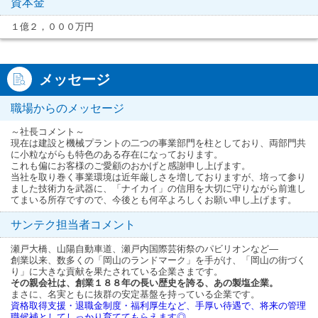
資本金
１億２，０００万円
メッセージ
職場からのメッセージ
～社長コメント～
現在は建設と機械プラントの二つの事業部門を柱としており、両部門共
に小粒ながらも特色のある存在になっております。
これも偏にお客様のご愛顧のおかげと感謝申し上げます。
当社を取り巻く事業環境は近年厳しさを増しておりますが、培って参り
ました技術力を武器に、「ナイカイ」の信用を大切に守りながら前進し
てまいる所存ですので、今後とも何卒よろしくお願い申し上げます。
サンテク担当者コメント
瀬戸大橋、山陽自動車道、瀬戸内国際芸術祭のパビリオンなど―
創業以来、数多くの「岡山のランドマーク」を手がけ、「岡山の街づく
り」に大きな貢献を果たされている企業さまです。
その親会社は、創業１８８年の長い歴史を誇る、あの製塩企業。
まさに、名実ともに抜群の安定基盤を持っている企業です。
資格取得支援・退職金制度・福利厚生など、手厚い待遇で、将来の管理
職候補としてしっかり育ててもらえます◎