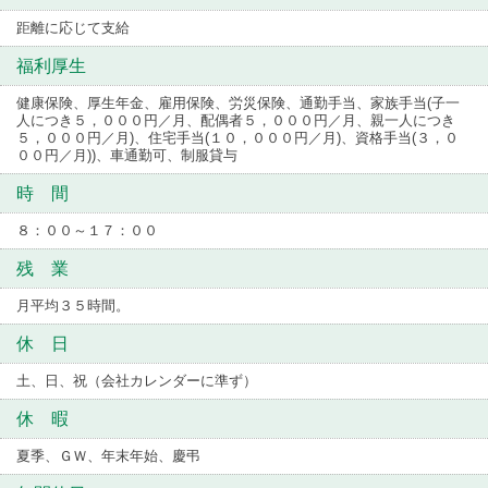
距離に応じて支給
福利厚生
健康保険、厚生年金、雇用保険、労災保険、通勤手当、家族手当(子一
人につき５，０００円／月、配偶者５，０００円／月、親一人につき
５，０００円／月)、住宅手当(１０，０００円／月)、資格手当(３，０
００円／月))、車通勤可、制服貸与
時 間
８：００～１７：００
残 業
月平均３５時間。
休 日
土、日、祝（会社カレンダーに準ず）
休 暇
夏季、ＧＷ、年末年始、慶弔