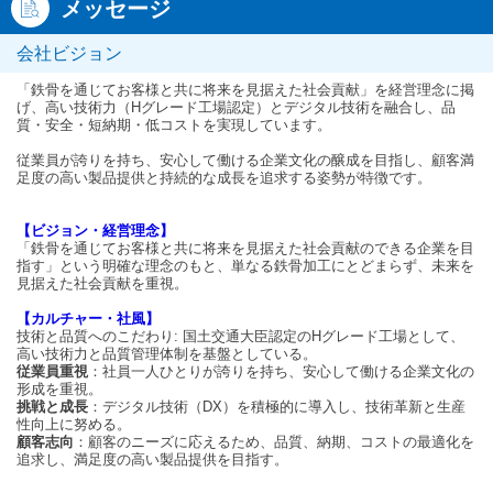
メッセージ
会社ビジョン
「鉄骨を通じてお客様と共に将来を見据えた社会貢献」を経営理念に掲
げ、高い技術力（Hグレード工場認定）とデジタル技術を融合し、品
質・安全・短納期・低コストを実現しています。
従業員が誇りを持ち、安心して働ける企業文化の醸成を目指し、顧客満
足度の高い製品提供と持続的な成長を追求する姿勢が特徴です。
【ビジョン・経営理念】
「鉄骨を通じてお客様と共に将来を見据えた社会貢献のできる企業を目
指す」という明確な理念のもと、単なる鉄骨加工にとどまらず、未来を
見据えた社会貢献を重視。
【カルチャー・社風】
技術と品質へのこだわり: 国土交通大臣認定のHグレード工場として、
高い技術力と品質管理体制を基盤としている。
従業員重視
：社員一人ひとりが誇りを持ち、安心して働ける企業文化の
形成を重視。
挑戦と成長
：デジタル技術（DX）を積極的に導入し、技術革新と生産
性向上に努める。
顧客志向
：顧客のニーズに応えるため、品質、納期、コストの最適化を
追求し、満足度の高い製品提供を目指す。