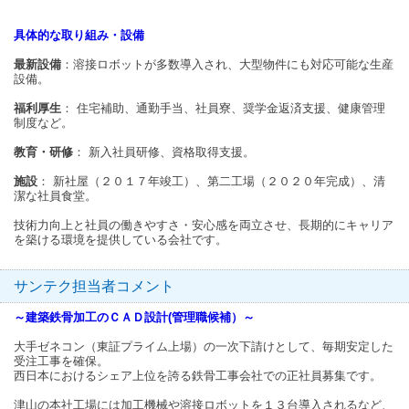
具体的な取り組み・設備
最新設備
：溶接ロボットが多数導入され、大型物件にも対応可能な生産
設備。
福利厚生
： 住宅補助、通勤手当、社員寮、奨学金返済支援、健康管理
制度など。
教育・研修
： 新入社員研修、資格取得支援。
施設
： 新社屋（２０１７年竣工）、第二工場（２０２０年完成）、清
潔な社員食堂。
技術力向上と社員の働きやすさ・安心感を両立させ、長期的にキャリア
を築ける環境を提供している会社です。
サンテク担当者コメント
～建築鉄骨加工のＣＡＤ設計(管理職候補）～
大手ゼネコン（東証プライム上場）の一次下請けとして、毎期安定した
受注工事を確保。
西日本におけるシェア上位を誇る鉄骨工事会社での正社員募集です。
津山の本社工場には加工機械や溶接ロボットを１３台導入されるなど、