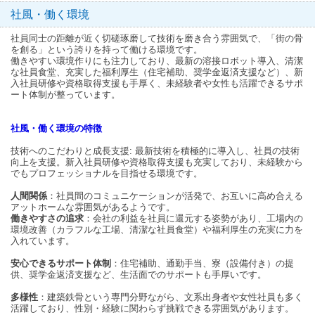
社風・働く環境
社員同士の距離が近く切磋琢磨して技術を磨き合う雰囲気で、「街の骨
を創る」という誇りを持って働ける環境です。
働きやすい環境作りにも注力しており、最新の溶接ロボット導入、清潔
な社員食堂、充実した福利厚生（住宅補助、奨学金返済支援など）、新
入社員研修や資格取得支援も手厚く、未経験者や女性も活躍できるサポ
ート体制が整っています。
社風・働く環境の特徴
技術へのこだわりと成長支援: 最新技術を積極的に導入し、社員の技術
向上を支援。新入社員研修や資格取得支援も充実しており、未経験から
でもプロフェッショナルを目指せる環境です。
人間関係
：社員間のコミュニケーションが活発で、お互いに高め合える
アットホームな雰囲気があるようです。
働きやすさの追求
：会社の利益を社員に還元する姿勢があり、工場内の
環境改善（カラフルな工場、清潔な社員食堂）や福利厚生の充実に力を
入れています。
安心できるサポート体制
：住宅補助、通勤手当、寮（設備付き）の提
供、奨学金返済支援など、生活面でのサポートも手厚いです。
多様性
：建築鉄骨という専門分野ながら、文系出身者や女性社員も多く
活躍しており、性別・経験に関わらず挑戦できる雰囲気があります。