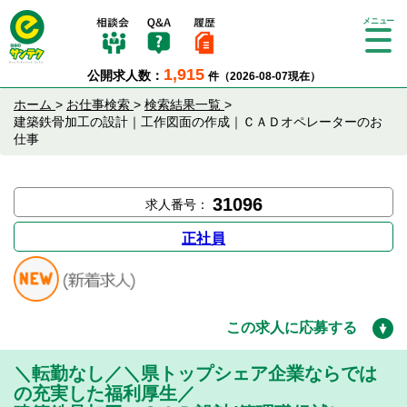
Tog
gle
1,915
公開求人数：
件（2026-08-07現在）
nav
igat
ホーム
>
お仕事検索
>
検索結果一覧
>
ion
建築鉄骨加工の設計｜工作図面の作成｜ＣＡＤオペレーターのお
仕事
31096
求人番号：
正社員
この求人に応募する
＼転勤なし／＼県トップシェア企業ならでは
の充実した福利厚生／