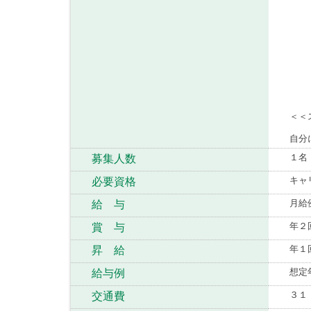
＜＜
自分
１名
募集人数
キャ
必要資格
月給
給 与
年２回
賞 与
年１
昇 給
想定
給与例
３１
交通費