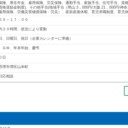
保険、厚生年金、雇用保険、労災保険、通勤手当、家族手当、住宅手当、資格手
資格奨励金制度)、その他手当(地域手当（岡山:3，000円/大阪:21，000円/神
雇用保険、労働災害補償保険・労災）、産前産後休暇、育児求職制度、育児
５５～１７：００
均２０時間、状況により変動
日、日曜日、祝日（企業カレンダーに準拠）
、ＧＷ、年末年始、慶弔
０日
府堺市堺区山本町
日応相談