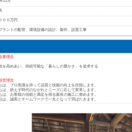
7年11月
名
０００万円
プラントの配管、環境設備の設計、製作、設置工事
企業理念
技を高めあい、持続可能な「暮らしの豊かさ」を追求する
経営理念
ちは、プロ意識を持って品質と技能の向上を目指します。
ちは、絶えず時代のながれとニーズに応じて変革します。
ちは、お客様の信頼と満足を得る最良の施工に努めます。
社は、誠実とチームワークで一丸となって羽ばたきます。