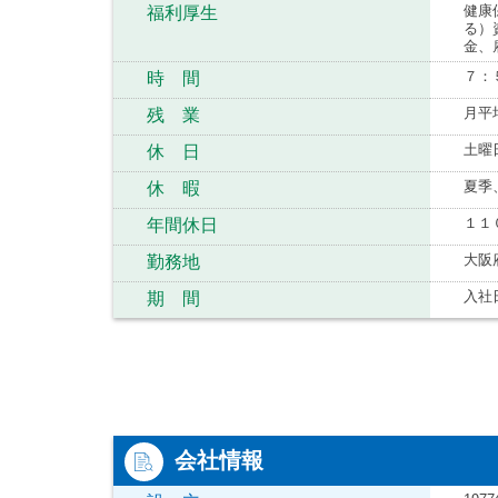
健康
福利厚生
る）
金、
７：
時 間
月平
残 業
土曜
休 日
夏季
休 暇
１１
年間休日
大阪
勤務地
入社
期 間
会社情報