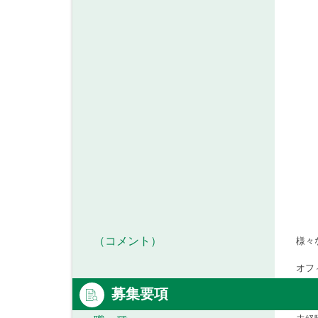
（コメント）
様々
オフ
募集要項