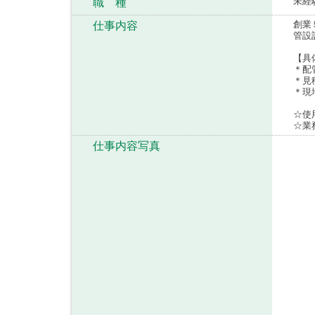
未経
職 種
創業
仕事内容
管設
【具
＊配
＊見
＊現
☆使用
☆業
仕事内容写真