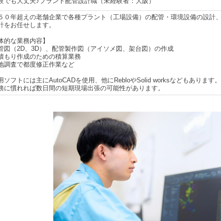
験でも大丈夫♪プラント配管設計職（未経験者：大阪）
５０年超えの老舗企業で各種プラント（工場設備）の配管・環境設備の設計
計をお任せします。
体的な業務内容】
管図（2D、3D）、配管製作図（アイソメ図、架台図）の作成
積もり作成のための積算業務
地調査で都度修正作業など
ソフトには主にAutoCADを使用、他にRebloやSolid worksなどもあります。
務に慣れれば数日間の短期現場出張の可能性があります。