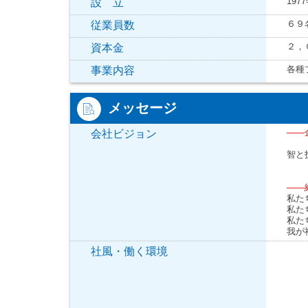
197
設 立
６９
従業員数
２，
資本金
各種
事業内容
メッセージ
――
会社ビジョン
智と
――
私た
私た
私た
我が
社風・働く環境