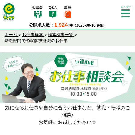
Tog
gle
1,924
公開求人数：
件（2026-08-10現在）
nav
igat
ホーム
>
お仕事検索
>
検索結果一覧
>
ion
鋳造部門での溶解技能職のお仕事
気になるお仕事や自分に合うお仕事など、就職・転職のご
相談♪
お気軽にお越しください☆