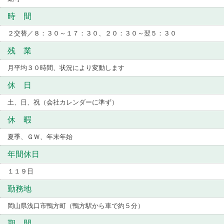
時 間
２交替／８：３０～１７：３０、２０：３０～翌５：３０
残 業
月平均３０時間、状況により変動します
休 日
土、日、祝（会社カレンダーに準ず）
休 暇
夏季、ＧＷ、年末年始
年間休日
１１９日
勤務地
岡山県浅口市鴨方町（鴨方駅から車で約５分）
期 間