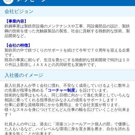
会社ビジョン
【事業内容】
鉄鋼事業は製鉄所設備のメンテナンスや工事、同設備部品の設計、製鉄
鋼の技術を使った光触媒製品の製造、社会に貢献する独創的な技術、製
品開発など。
【会社の特徴】
製鉄所の中で鉄づくりのサポートを続けて今年で７０周年を迎える企業
です。
既存の事業に頼らず、生活を豊かにする独創的な技術開発で特許は１０
０件以上取得しＪＡＸＡとの共同研究も実施中です。
入社後のイメージ
新入社員さんが早く会社に慣れ、不安なく成長していけるように数年上
の先輩が指導を務める
「コーチャー制度」
を設けています。
技術的な指導はもちろん、同じ目標に向かって進む先輩としていろんな
相談に乗ってくれる指導係がみなさんの成長をサポートします！
仕事に必要な資格取得にかかる費用は、全て会社支援が有ります。
様々なスキルを身につけてどんどん仕事の幅を広げていくことが出来ま
す！
社員さんの中には、過去に「溶接コンクールアーク個人の部」で優勝し
た人もいるなど、ハイレベルな環境に身を置き腕を磨き、自分を誇れる
未来を拓くことが出来ます。