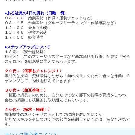
●ある社員の1日の流れ（日勤 例）
０８：００ 始業開始（体操・服装チェックなど）
０８：１５ 作業開始（グループミーティング・作業確認など）
１２：００ 昼食（45分）
１２：４５ 作業の続き
１７：００ 終業時間
●ステップアップについて
１８歳～〈安全は絶対〉
社会人としてのマナーやガスアークなど基本資格を取得。配属後「安全
のイロハ」を徹底的に学んでもらいます。
２０代～〈何事もチャレンジ！〉
専門的な技術・資格取得しながら「自己成長」のために色々な作業にチ
ャレンジして、経験を積んでいきます！
３０代～〈相互啓発！〉
「相互の成長」のために、自分だけでなく部下の指導や育成をしつつ、
会社の課題にも積極的に取り組んでもらいます。
４０代～〈探求・飛躍！〉
技術技能のスペシャリストとして更に腕を磨いていくか、
新たなスキルを身につけて他の部門を統制していくかは、あなた次第で
す。
サンテク担当者コメント