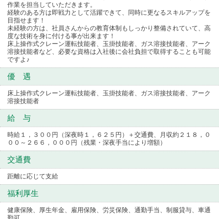
作業を担当していただきます。
経験のある方は即戦力として活躍できて、同時に更なるスキルアップを
目指せます！
未経験の方は、社員さんからの教育体制もしっかり整備されていて、高
度な技術を身に付ける事が出来ます！
床上操作式クレーン運転技能者、玉掛技能者、ガス溶接技能者、アーク
溶接技能者など、必要な資格は入社後に会社負担で取得することも可能
ですよ♪
優 遇
床上操作式クレーン運転技能者、玉掛技能者、ガス溶接技能者、アーク
溶接技能者
給 与
時給１，３００円（深夜時１，６２５円）＋交通費、月収約２１８，０
００～２６６，０００円（残業・深夜手当により増額）
交通費
距離に応じて支給
福利厚生
健康保険、厚生年金、雇用保険、労災保険、通勤手当、制服貸与、車通
勤可