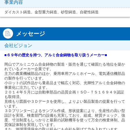
事業内容
ダイカスト鋳造、金型重力鋳造、砂型鋳造、自硬性鋳造
メッセージ
会社ビジョン
■６９年の歴史を持つ、アルミ合金鋳物を取り扱うメーカー■
岡山でアルミニウム合金鋳物の製造・販売を通じて確固たる地位を築か
れているメーカー企業です。
主力の農業機械部品のほか、乗用車用アルミホイール、電気通信機部品
の製作を行っています。
小ロットの試作品から量産品まで幅広く対応、光輝性アルミ合金鋳物の
事業化に注力しています。
２０１４年５月には自動車部品の品質企画ＩＳО－ＴＳ１６９４９認証
も取得済。
見積もり図面や３Ｄデータを使用し、よりよい製品製造の提案を行って
います。
３Ｄプリンターによるサンプル作成、形状提案により、生産性の高い型
設計を実現。検査部門の設備も充実しており、組成、材質チェック、強
度、寸法制度もしっかりと最新の試験機等を使って万全の検査体制、品
質保証体制を実現しています。
また、地球環境保全の取り組みにも会社を挙げて力を入れています。