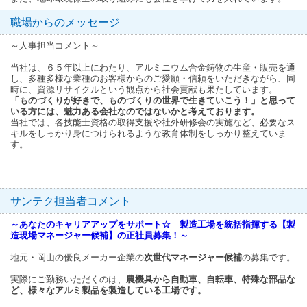
職場からのメッセージ
～人事担当コメント～
当社は、６５年以上にわたり、アルミニウム合金鋳物の生産・販売を通
し、多種多様な業種のお客様からのご愛顧・信頼をいただきながら、同
時に、資源リサイクルという観点から社会貢献も果たしています。
「ものづくりが好きで、ものづくりの世界で生きていこう！」と思って
いる方には、魅力ある会社なのではないかと考えております。
当社では、各技能士資格の取得支援や社外研修会の実施など、必要なス
キルをしっかり身につけられるような教育体制をしっかり整えていま
す。
サンテク担当者コメント
～あなたのキャリアアップをサポート☆ 製造工場を統括指揮する【製
造現場マネージャー候補】の正社員募集！～
地元・岡山の優良メーカー企業の
次世代マネージャー候補
の募集です。
実際にご勤務いただくのは、
農機具から自動車、自転車、特殊な部品な
ど、様々なアルミ製品を製造している工場です。