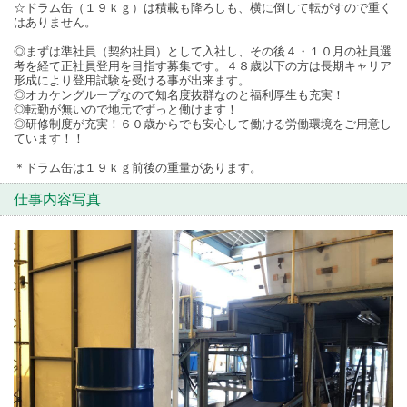
☆ドラム缶（１９ｋｇ）は積載も降ろしも、横に倒して転がすので重く
はありません。
◎まずは準社員（契約社員）として入社し、その後４・１０月の社員選
考を経て正社員登用を目指す募集です。４８歳以下の方は長期キャリア
形成により登用試験を受ける事が出来ます。
◎オカケングループなので知名度抜群なのと福利厚生も充実！
◎転勤が無いので地元でずっと働けます！
◎研修制度が充実！６０歳からでも安心して働ける労働環境をご用意し
ています！！
＊ドラム缶は１９ｋｇ前後の重量があります。
仕事内容写真