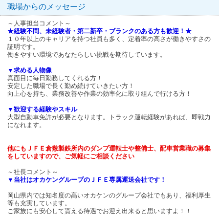
職場からのメッセージ
～人事担当コメント～
★経験不問、未経験者・第二新卒・ブランクのある方も歓迎！★
１０年以上のキャリアを持つ社員も多く、定着率の高さが働きやすさの
証明です。
働きやすい環境であなたらしい挑戦を期待しています。
▼求める人物像
真面目に毎日勤務してくれる方！
安定した職場で長く勤め続けていきたい方！
向上心を持ち、業務改善や作業の効率化に取り組んで行ける方！
▼歓迎する経験やスキル
大型自動車免許が必要となります。トラック運転経験があれば、即戦力
になれます。
他にもＪＦＥ倉敷製鉄所内のダンプ運転士や整備士、配車営業職の募集
をしていますので、ご気軽にご相談ください
～社長コメント～
▼当社はオカケングループのＪＦＥ専属運送会社です！
岡山県内では知名度の高いオカケンのグループ会社でもあり、福利厚生
等も充実しています。
ご家族にも安心して貰える待遇でお迎え出来ると思いますよ！！