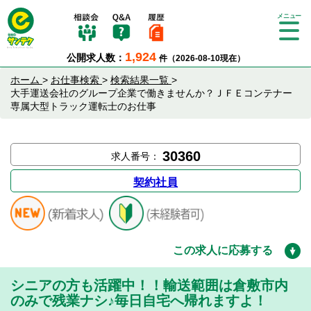
Tog
gle
1,924
公開求人数：
件（2026-08-10現在）
nav
igat
ホーム
>
お仕事検索
>
検索結果一覧
>
ion
大手運送会社のグループ企業で働きませんか？ＪＦＥコンテナー
専属大型トラック運転士のお仕事
30360
求人番号：
契約社員
この求人に応募する
シニアの方も活躍中！！輸送範囲は倉敷市内
のみで残業ナシ♪毎日自宅へ帰れますよ！