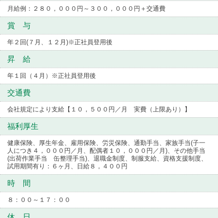
月給例：２８０，０００円～３００，０００円＋交通費
賞 与
年２回(７月、１２月)※正社員登用後
昇 給
年１回（４月）※正社員登用後
交通費
会社規定により支給【１０，５００円／月 実費（上限あり）】
福利厚生
健康保険、厚生年金、雇用保険、労災保険、通勤手当、家族手当(子一
人につき４，０００円／月、配偶者１０，０００円／月)、その他手当
(出荷作業手当 缶整理手当)、退職金制度、制服支給、資格支援制度、
試用期間有り：６ヶ月、日給８，４００円
時 間
８：００～１７：００
休 日