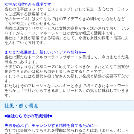
女性が活躍できる職場です！
当社の仕事はＳＳ（サービスショップ）として安全・安心なカーライフ
をご提案する接客業です。
そのサービスには女性ならではのアイデアやきめ細やかな心配りなど
「女性視点」が欠かせません。
実際に店舗づくりやサービスに女性の意見が多く活かされており、アル
バイトからチーフ、マネージャーほか女性が幅広く活躍中です。
当社は「女性が活躍できる職場」として、今後も女性の採用・活躍に力
を入れていく方針です。
まだまだ発展途上、新しいアイデアを情熱を―
当社は新たなトータルカーライフサポートを目指して、今はまだまだ発
展途上にあります。
今後どのようなお客様ニーズに応えていくべきか、またどんなご提案が
創造できるのかは私たち自身も楽しみにするところです。
そしてそこには次世代を担う皆さんの新しい発想と情熱が必要不可欠で
す。
私たちはそのフレッシュなエネルギーと今まで培ってきたネットワーク
を活かし「当社だからできる新しいサービス」の拡大に挑戦していきま
す。
社風・働く環境
■当社ならではの育成指針■
失敗を恐れず、チャレンジする精神を育てるために―
当社では失敗をしてもそれを理由に怒られることはありません。むしろ