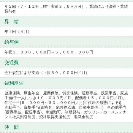
年２回（７・１２月：昨年実績３．６ヶ月分）、業績により決算・業績
賞与有
昇 給
年１回（４月）
給与例
年収３，０００，０００円～５，０００，０００円
交通費
会社規定により支給（上限３０，０００円／月）
福利厚生
健康保険、厚生年金、雇用保険、労災保険、通勤手当、残業手当、家族
手当(子一人につき１０，０００円／月、配偶者１５，０００円／月)、
住宅手当(５，０００円～３０，０００円／月(※住居の形態による))、
皆勤手当、資格手当(資格名：危険物乙四、自動車整備士)、その他手当
(役職手当、配送手当)、車通勤可、制服貸与、ガソリン・カーメンテナ
ンス社員割引制度、資格取得支援制度、退職金制度
時 間