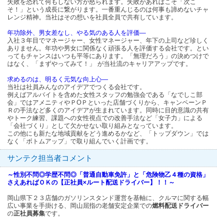
失敗を恐れて何もしない方が怒られます。失敗があればこそ「次こ
そ！」という成長に繋がります。一番重んじるのは何事も諦めないチャ
レンジ精神。当社はその想いを社員全員で共有しています。
年功除外、男女差なし、やる気のある人を評価―
入社３年目でマネージャー、女性マネージャー、年下の上司など珍しく
ありません。年功や男女に関係なく頑張る人を評価する会社です。とい
ってもチャンスはいつも平等にあります。「無理だろう」の決めつけで
はなく、「まずやってみて！」 が当社流のキャリアアップです。
求めるのは、明るく元気な向上心―
当社は社員みんなのアイデアでつくる会社です。
例えばアルバイトを含めた女性スタッフの勉強会である「なでしこ部
会」ではアメニティやＰОＰといった店舗づくりから、キャンペーンＰ
Ｒの手法など多くのアイデアが生まれています。同時に目的意識の共有
やトーク練習、課題への女性視点での改善手法など「女子力」による
「会社づくり」として欠かせない取り組みとなっています。
この他にも新たな地域貢献をどう進めるかなど、「トップダウン」では
なく「ボトムアップ」で取り組んでいく計画です。
サンテク担当者コメント
～性別不問◎学歴不問◎「普通自動車免許」と「危険物乙４種の資格」
さえあればＯＫの【正社員×ルート配送ドライバー】！！～
岡山県下２３店舗のガソリンスタンド運営を基軸に、クルマに関する幅
広い事業を手掛ける、岡山屈指の老舗安定企業での
燃料配送ドライバー
の
正社員募集
です。