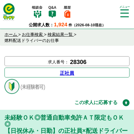
Tog
gle
1,924
公開求人数：
件（2026-08-10現在）
nav
igat
ホーム
>
お仕事検索
>
検索結果一覧
>
ion
燃料配送ドライバーのお仕事
28306
求人番号：
正社員
この求人に応募する
未経験ＯＫ◎普通自動車免許ＡＴ限定もＯＫ
◎
【日祝休み・日勤】の正社員×配送ドライバー