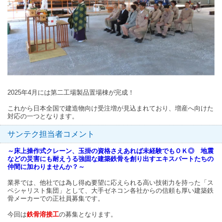
2025年4月には第二工場製品置場棟が完成！
これから日本全国で建造物向け受注増が見込まれており、増産へ向けた
対応の一つとなります。
サンテク担当者コメント
～床上操作式クレーン、玉掛の資格さえあれば未経験でもＯＫ◎ 地震
などの災害にも耐えうる強固な建築鉄骨を創り出すエキスパートたちの
仲間に加わりませんか？～
業界では、他社では為し得ぬ要望に応えられる高い技術力を持った「ス
ペシャリスト集団」として、大手ゼネコン各社からの信頼も厚い建築鉄
骨メーカーでの正社員募集です。
今回は
鉄骨溶接工
の募集となります。