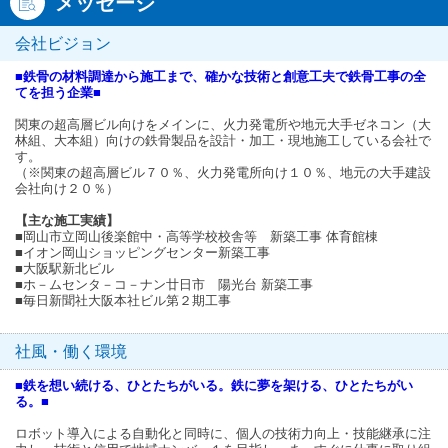
メッセージ
会社ビジョン
■鉄骨の材料調達から施工まで、確かな技術と創意工夫で鉄骨工事の全
てを担う企業■
関東の超高層ビル向けをメインに、火力発電所や地元大手ゼネコン（大
林組、大本組）向けの鉄骨製品を設計・加工・現地施工している会社で
す。
（※関東の超高層ビル７０％、火力発電所向け１０％、地元の大手建設
会社向け２０％）
【主な施工実績】
■岡山市立岡山後楽館中・高等学校校舎等 新築工事 体育館棟
■イオン岡山ショッピングセンター新築工事
■大阪駅新北ビル
■ホ－ムセンタ－コ－ナン廿日市 陽光台 新築工事
■毎日新聞社大阪本社ビル第２期工事
社風・働く環境
■鉄を想い続ける、ひとたちがいる。鉄に夢を架ける、ひとたちがい
る。■
ロボット導入による自動化と同時に、個人の技術力向上・技能継承に注