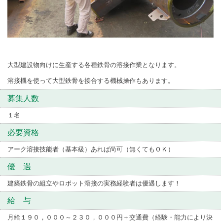
大型建設物向けに生産する各種鉄骨の溶接作業となります。
溶接機を使って大型鉄骨を接合する機械操作もあります。
募集人数
１名
必要資格
アーク溶接技能者（基本級）あれば尚可（無くてもＯＫ）
優 遇
建築鉄骨の組立やロボット溶接の実務経験者は優遇します！
給 与
月給１９０，０００～２３０，０００円＋交通費（経験・能力により決