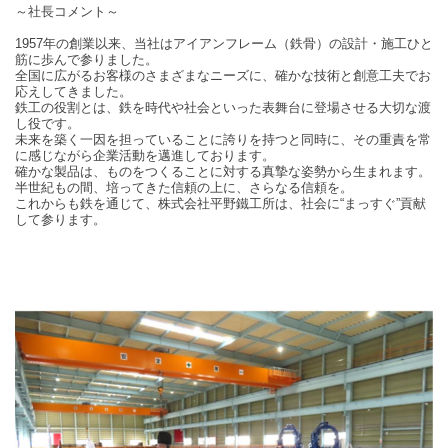
～社長コメント～
1957年の創業以来、当社はアイアンフレーム（鉄骨）の設計・施工ひと
筋に歩んで参りました。
全国に広がるお客様のさまざまなニーズに、確かな技術と創意工夫でお
応えしてきました。
鉄工の役割とは、鉄を時代や社会といった表舞台に登場させる大切な渡
し役です。
未来を築く一因を担っていることに誇りを持つと同時に、その重責を常
に感じながら企業活動を邁進しております。
確かな製品は、ものをつくることに対する真摯な姿勢から生まれます。
半世紀もの間、培ってきた信頼の上に、さらなる信頼を。
これからも鉄を通じて、株式会社平野鐵工所は、社会に“まっすぐ”貢献
して参ります。