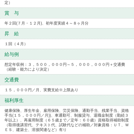
定）
賞 与
年２回(７月・１２月)、初年度実績４～８ヶ月分
昇 給
１回（４月）
給与例
想定年収例：３，５００，０００円～５，０００，０００円＋交通費
（経験・能力により決定）
交通費
１５，０００円／月、実費支給※上限あり
福利厚生
健康保険、厚生年金、雇用保険、労災保険、通勤手当、残業手当、資格
手当(１５，０００円／月))、車通勤可、制服貸与、退職金制度（勤続３
年以上）、再雇用制度（６５歳まで／定年：６０歳）資格取得補助制度
（取得後講習代、テキスト代、試験代などの補助／対象資格：ＵＴ、Ｗ
ＥＳ、建築士、溶接関連など）有り