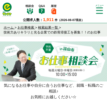
Tog
gle
1,911
公開求人数：
件（2026-08-07現在）
nav
igat
ホーム
>
お仕事検索
>
検索結果一覧
>
ion
技術力ありキラリと光る企業での鉄骨溶接工を募集！！のお仕事
気になるお仕事や自分に合うお仕事など、就職・転職のご
相談♪
お気軽にお越しください☆