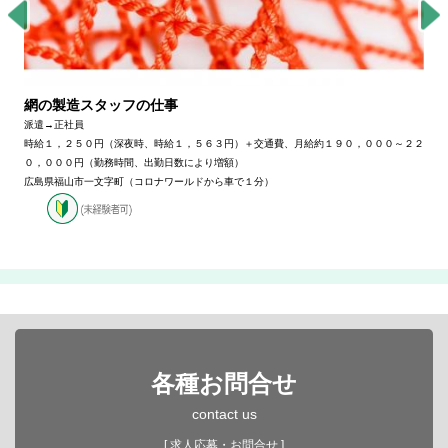
網の製造スタッフの仕事
派遣→正社員
時給１，２５０円（深夜時、時給１，５６３円）＋交通費、月給約１９０，０００～２２
０，０００円（勤務時間、出勤日数により増額）
広島県福山市一文字町（コロナワールドから車で１分）
各種お問合せ
contact us
[ 求人応募・お問合せ ]