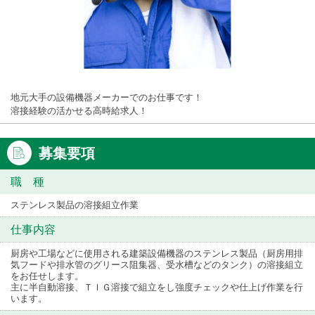
地元大手の設備機器メーカーでのお仕事です！
溶接経験の活かせる高時給求人！
募集要項
職 種
ステンレス製品の溶接組立作業
仕事内容
厨房や工場などに使用される建築設備機器のステンレス製品（厨房用排
気フードや排水管のグリース阻集器、受水槽などのタンク）の溶接組立
をお任せします。
主に半自動溶接、ＴＩＧ溶接で組立をし強度チェックや仕上げ作業を行
います。