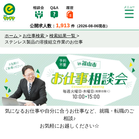
Tog
gle
1,913
公開求人数：
件（2026-08-06現在）
nav
igat
ホーム
>
お仕事検索
>
検索結果一覧
>
ion
ステンレス製品の溶接組立作業のお仕事
気になるお仕事や自分に合うお仕事など、就職・転職のご
相談♪
お気軽にお越しください☆