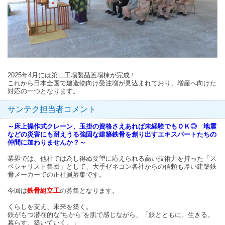
2025年4月には第二工場製品置場棟が完成！
これから日本全国で建造物向け受注増が見込まれており、増産へ向けた
対応の一つとなります。
サンテク担当者コメント
～床上操作式クレーン、玉掛の資格さえあれば未経験でもＯＫ◎ 地震
などの災害にも耐えうる強固な建築鉄骨を創り出すエキスパートたちの
仲間に加わりませんか？～
業界では、他社では為し得ぬ要望に応えられる高い技術力を持った「ス
ペシャリスト集団」として、大手ゼネコン各社からの信頼も厚い建築鉄
骨メーカーでの正社員募集です。
今回は
鉄骨組立工
の募集となります。
くらしを支え、未来を築く。
鉄がもつ潜在的な“ちから”を肌で感じながら、「鉄とともに、生きる。
暮らす。築いていく。」