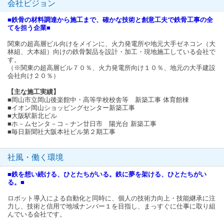
会社ビジョン
■鉄骨の材料調達から施工まで、確かな技術と創意工夫で鉄骨工事の全
てを担う企業■
関東の超高層ビル向けをメインに、火力発電所や地元大手ゼネコン（大
林組、大本組）向けの鉄骨製品を設計・加工・現地施工している会社で
す。
（※関東の超高層ビル７０％、火力発電所向け１０％、地元の大手建設
会社向け２０％）
【主な施工実績】
■岡山市立岡山後楽館中・高等学校校舎等 新築工事 体育館棟
■イオン岡山ショッピングセンター新築工事
■大阪駅新北ビル
■ホ－ムセンタ－コ－ナン廿日市 陽光台 新築工事
■毎日新聞社大阪本社ビル第２期工事
社風・働く環境
■鉄を想い続ける、ひとたちがいる。鉄に夢を架ける、ひとたちがい
る。■
ロボット導入による自動化と同時に、個人の技術力向上・技能継承に注
力し、技術と信用で地域ナンバー１を目指し、まっすぐに仕事に取り組
んでいる会社です。