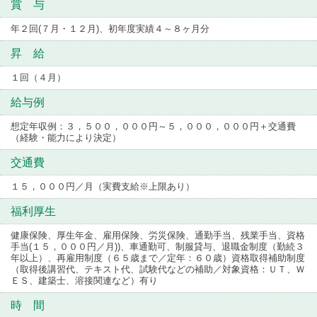
賞 与
年２回(７月・１２月)、初年度実績４～８ヶ月分
昇 給
１回（４月）
給与例
想定年収例：３，５００，０００円～５，０００，０００円＋交通費
（経験・能力により決定）
交通費
１５，０００円／月（実費支給※上限あり）
福利厚生
健康保険、厚生年金、雇用保険、労災保険、通勤手当、残業手当、資格
手当(１５，０００円／月))、車通勤可、制服貸与、退職金制度（勤続３
年以上）、再雇用制度（６５歳まで／定年：６０歳）資格取得補助制度
（取得後講習代、テキスト代、試験代などの補助／対象資格：ＵＴ、Ｗ
ＥＳ、建築士、溶接関連など）有り
時 間