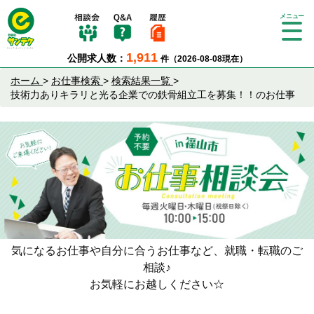
Tog
gle
1,911
公開求人数：
件（2026-08-08現在）
nav
igat
ホーム
>
お仕事検索
>
検索結果一覧
>
ion
技術力ありキラリと光る企業での鉄骨組立工を募集！！のお仕事
気になるお仕事や自分に合うお仕事など、就職・転職のご
相談♪
お気軽にお越しください☆