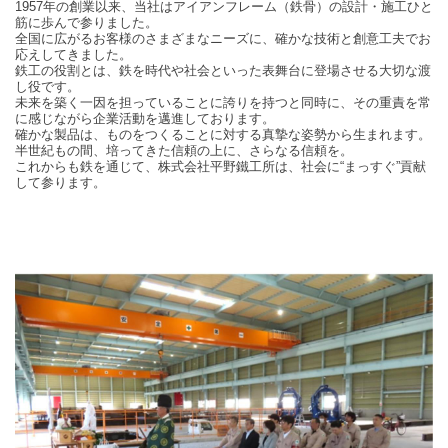
1957年の創業以来、当社はアイアンフレーム（鉄骨）の設計・施工ひと
筋に歩んで参りました。
全国に広がるお客様のさまざまなニーズに、確かな技術と創意工夫でお
応えしてきました。
鉄工の役割とは、鉄を時代や社会といった表舞台に登場させる大切な渡
し役です。
未来を築く一因を担っていることに誇りを持つと同時に、その重責を常
に感じながら企業活動を邁進しております。
確かな製品は、ものをつくることに対する真摯な姿勢から生まれます。
半世紀もの間、培ってきた信頼の上に、さらなる信頼を。
これからも鉄を通じて、株式会社平野鐵工所は、社会に“まっすぐ”貢献
して参ります。