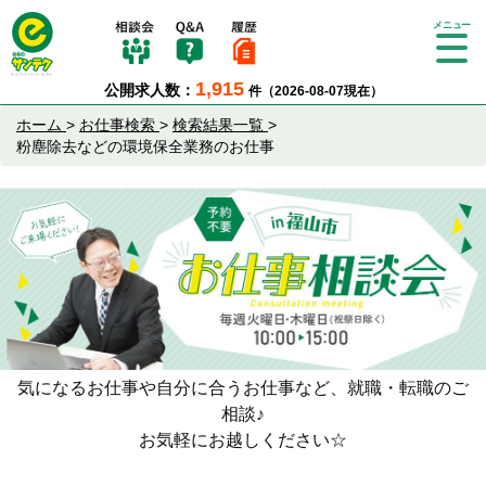
Tog
gle
1,915
公開求人数：
件（2026-08-07現在）
nav
igat
ホーム
>
お仕事検索
>
検索結果一覧
>
ion
粉塵除去などの環境保全業務のお仕事
気になるお仕事や自分に合うお仕事など、就職・転職のご
相談♪
お気軽にお越しください☆