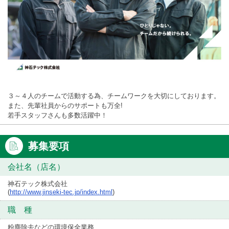
３～４人のチームで活動する為、チームワークを大切にしております。
また、先輩社員からのサポートも万全!
若手スタッフさんも多数活躍中！
募集要項
会社名（店名）
神石テック株式会社
(
http://www.jinseki-tec.jp/index.html
)
職 種
粉塵除去などの環境保全業務