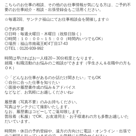
こちらのお仕事の相談、その他のお仕事情報が気になる方は、ご予約不
要のお仕事紹介・相談・出張登録会もご活用ください。
----------------------------------------------------------------------------
☆毎週2回、サンテク福山にてお仕事相談会を開催します☆
◎予約不要
◎日時：毎週火曜日・木曜日（祝祭日除く）
◎時間：１０：００～１５：００（時間内いつでもOK）
◎場所：福山市南蔵王町4丁目17-43
◎TEL：0120-939-992
時間は早ければお一人様20～30分程度となります。
就職・転職活動のお悩みのご相談ができます（学生さん＆在職中の方も
ＯＫ）
◇「どんなお仕事があるのか話だけ聞きたい」でもOK
◇自分に合った仕事を知りたい
◇面接や履歴書作成の悩み＆アドバイス
などなど、お気軽にお越しくださいね♪
履歴書（写真不要）のみお持ちください。
写真はサンテクにて撮影いたします。
なお、履歴書はコピーしてご返却致します。
普段着（私服）でOK、お友達同士・お子様連れの方も多数お越しいた
だいています。
時間外・休日の予約登録や、遠方の方向けに電話・オンライン・出張で
のご相談も行っていますので、お気軽にお問合せください。