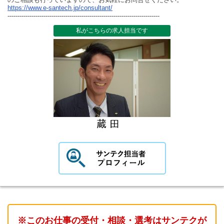
https://www.e-santech.jp/consultant/
----------------------------------------------------------------------------
私がこちらの求人担当です
※このお仕事の受付・相談・選考はサンテクが