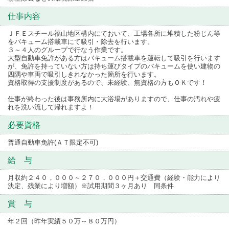
仕事内容
ＪＦＥスチール福山地区構内にておいて、工場各所に堆積した粉じん等
をバキューム搭載車にて吸引・除去を行います。
３～４人のグループで行なう作業です。
大型自動車免許がある方はバキューム搭載車を運転して吸引を行います
が、免許を持っていない方は持ち運びタイプのバキュームを使い建物の
四隅や車両で吸引しきれなかった箇所を行います。
資格取得の支援制度があるので、未経験、無資格の方もＯＫです！
仕事が終わった後は事務所内に大浴場がありますので、仕事の汚れや疲
れを洗い流して帰れますよ！
必要資格
普通自動車免許(ＡＴ限定不可)
給 与
月収約２４０，０００～２７０，０００円＋交通費（経験・能力により
決定、残業により増額）※試用期間３ヶ月あり 同条件
賞 与
年２回（昨年実績５０万～８０万円）