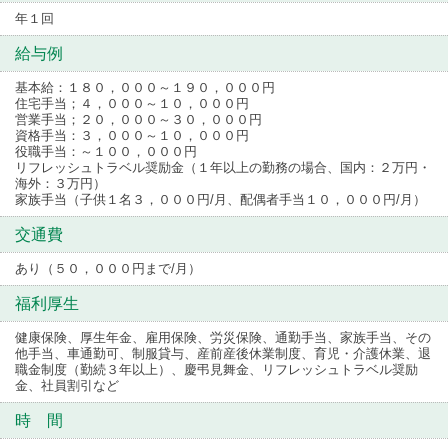
年１回
給与例
基本給：１８０，０００～１９０，０００円
住宅手当；４，０００～１０，０００円
営業手当；２０，０００～３０，０００円
資格手当：３，０００～１０，０００円
役職手当：～１００，０００円
リフレッシュトラベル奨励金（１年以上の勤務の場合、国内：２万円・
海外：３万円）
家族手当（子供１名３，０００円/月、配偶者手当１０，０００円/月）
交通費
あり（５０，０００円まで/月）
福利厚生
健康保険、厚生年金、雇用保険、労災保険、通勤手当、家族手当、その
他手当、車通勤可、制服貸与、産前産後休業制度、育児・介護休業、退
職金制度（勤続３年以上）、慶弔見舞金、リフレッシュトラベル奨励
金、社員割引など
時 間