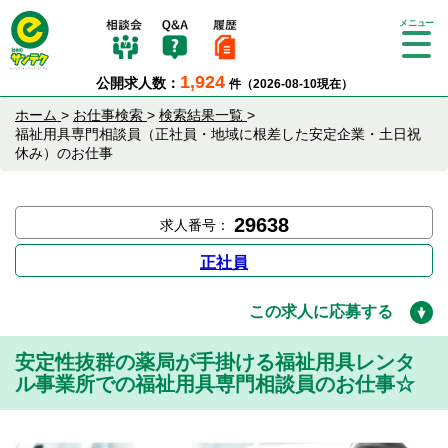
Tog
gle
1,924
公開求人数：
件（2026-08-10現在）
nav
igat
ホーム
>
お仕事検索
>
検索結果一覧
>
ion
福祉用具専門相談員（正社員・地域に根差した安定企業・土日祝
休み）のお仕事
29638
求人番号：
正社員
この求人に応募する
安定性抜群の薬局が手掛ける福祉用具レンタ
ル事業所での福祉用具専門相談員のお仕事☆