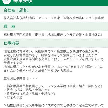
募集要項
会社名（店名）
株式会社富永調剤薬局 アミューズ富永 玉野福祉用具レンタル事業所
職 種
福祉用具専門相談員（正社員・地域に根差した安定企業・土日祝休み）
仕事内容
地域医療に寄り添い、岡山県内で２０店舗以上を展開する富永薬局。
安定した経営基盤のもと、経験を活かして活躍していきませんか？
資格取得支援や研修制度も充実しており、スキルアップを目指す方にも
最適ですよ◎
地域に根ざしたやりがいある仕事で、あなたの“支える力”を活かしてみ
ませんか？働きやすさと成長が両立できる環境☆
主なお仕事内容は・・・
・福祉用具専門相談員として、レンタル業務（相談・納品・契約など）
・販売（相談・納品・申請など）
・住宅改修（相談・見積・申請など）
・展示会参加
※勤務は勤務予定表を事前に作成するので仕事後の予定も立てやすいで