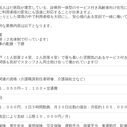
法人はだ医院が運営している、診療所一体型のサービス付き高齢者向け住宅
ご利用者様の変化にも迅速に対応することが出来ますよ。
たりとした環境の中で利用者様を大切にし、安心感のある笑顔で一緒に働い
的な業務内容は以下となります。
濯
掃（２名体制で行っています）
事の配膳・下膳
戸（１人部屋２４室、２人部屋４室）で落ち着いた雰囲気のあるサービス付
関係も良好でスタッフさん同士助け合って働かれています◎
関連の資格（介護職員初任者研修、介護福祉士など）
１，０５０円～１，１００＋交通費
回
１，０５０円、１日５時間勤務、月２０日出勤の場合：月収約１０５，００
規定により支給（上限１０，０００円／月）
保険、厚生年金、雇用保険、労災保険、通勤手当、残業手当、車通勤可、駐