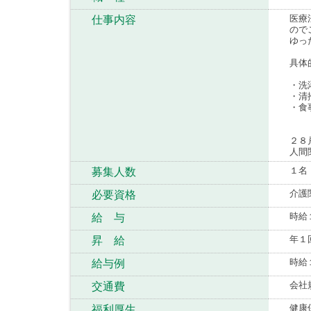
医療
仕事内容
ので
ゆっ
具体
・洗
・清
・食
２８
人間
１名
募集人数
介護
必要資格
時給
給 与
年１
昇 給
時給
給与例
会社
交通費
健康
福利厚生