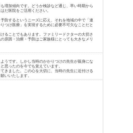
等も増加傾向です。どうか検診など通じ、早い時期から
にはだ医院をご活用ください。
・予防するというニーズに応え、それを地域の中で「連
かりつけ医療」を実現するために必要不可欠なことだと
頂けることでもあります。ファミリードクターの大切さ
気の原因・治療・予防はご家族様にとっても大きなメリ
たようです。しかし当時のかかりつけの先生が親身にな
」と思ったのを今でも覚えています。
してきました。この心を大切に、当時の先生に近付ける
お願いいたします。