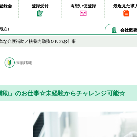
登録会
登録受付
両想い便登録
最近見た求
07現在）
会社概
単な介護補助／扶養内勤務ＯＫのお仕事
補助」のお仕事☆未経験からチャレンジ可能☆