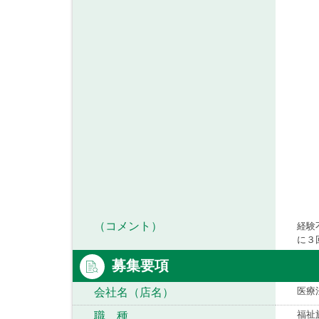
（コメント）
経験
に３
募集要項
医療
会社名（店名）
福祉
職 種