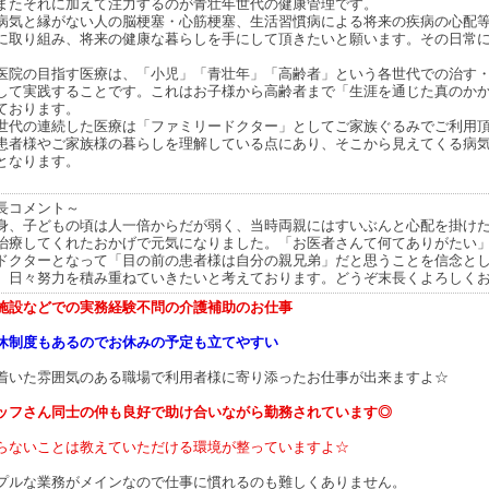
またそれに加えて注力するのが青壮年世代の健康管理です。
病気と縁がない人の脳梗塞・心筋梗塞、生活習慣病による将来の疾病の心配
に取り組み、将来の健康な暮らしを手にして頂きたいと願います。その日常
医院の目指す医療は、「小児」「青壮年」「高齢者」という各世代での治す
して実践することです。これはお子様から高齢者まで「生涯を通じた真のか
ております。
世代の連続した医療は「ファミリードクター」としてご家族ぐるみでご利用
患者様やご家族様の暮らしを理解している点にあり、そこから見えてくる病
となります。
長コメント～
身、子どもの頃は人一倍からだが弱く、当時両親にはすいぶんと心配を掛け
治療してくれたおかげで元気になりました。「お医者さんて何てありがたい
ドクターとなって「目の前の患者様は自分の親兄弟」だと思うことを信念と
、日々努力を積み重ねていきたいと考えております。どうぞ末長くよろしく
施設などでの実務経験不問の介護補助のお仕事
休制度もあるのでお休みの予定も立てやすい
着いた雰囲気のある職場で利用者様に寄り添ったお仕事が出来ますよ☆
ッフさん同士の仲も良好で助け合いながら勤務されています◎
らないことは教えていただける環境が整っていますよ☆
プルな業務がメインなので仕事に慣れるのも難しくありません。