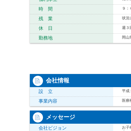
９：
時 間
状況
残 業
週３
休 日
岡山
勤務地
会社情報
平成
設 立
医療
事業内容
メッセージ
お子
会社ビジョン