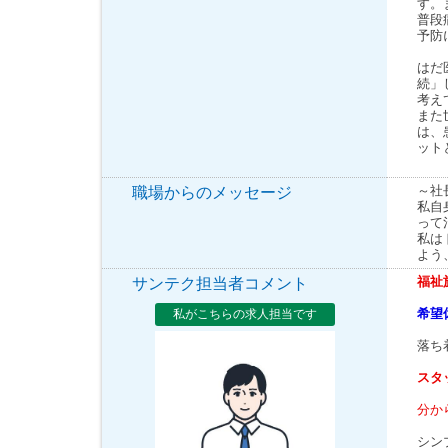
す。
普段
予防
はだ
続」
考え
また
は、
ット
～社
職場からのメッセージ
私自
って
私は
よう
福祉
サンテク担当者コメント
希望
私がこちらの求人担当です
落ち
スタ
分か
シン