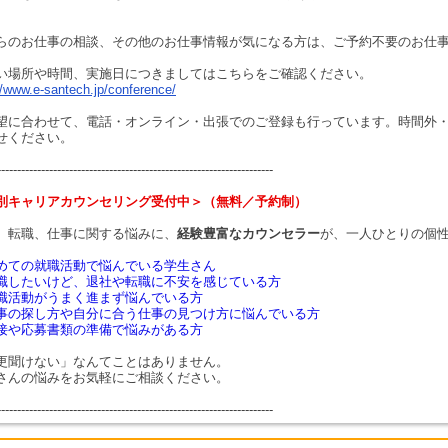
らのお仕事の相談、その他のお仕事情報が気になる方は、ご予約不要のお仕
い場所や時間、実施日につきましてはこちらをご確認ください。
//www.e-santech.jp/conference/
望に合わせて、電話・オンライン・出張でのご登録も行っています。時間外
せください。
---------------------------------------------------------------------
別キャリアカウンセリング受付中＞（無料／予約制）
、転職、仕事に関する悩みに、
経験豊富なカウンセラー
が、一人ひとりの個
めての就職活動で悩んでいる学生さん
職したいけど、退社や転職に不安を感じている方
職活動がうまく進まず悩んでいる方
事の探し方や自分に合う仕事の見つけ方に悩んでいる方
接や応募書類の準備で悩みがある方
更聞けない」なんてことはありません。
さんの悩みをお気軽にご相談ください。
---------------------------------------------------------------------