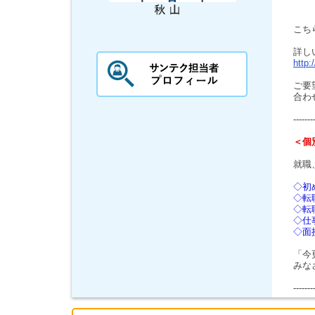
こち
詳し
http:
ご要
合わ
-------
＜個
就職
◇初
◇転
◇転
◇仕
◇面
「今
みな
-------