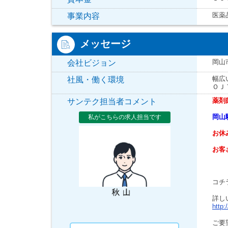
医薬
事業内容
メッセージ
岡山
会社ビジョン
幅広
社風・働く環境
ＯＪ
薬剤
サンテク担当者コメント
岡山
私がこちらの求人担当です
お休
お客
コチ
詳し
http:
ご要