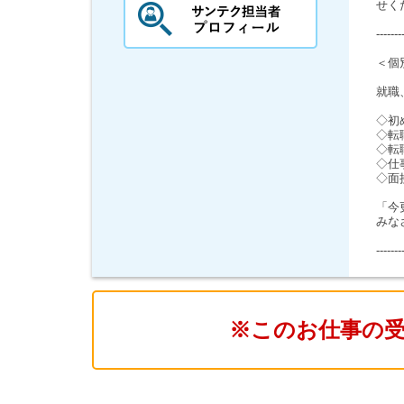
せく
-------
＜個
就職
◇初
◇転
◇転
◇仕
◇面
「今
みな
-------
※このお仕事の