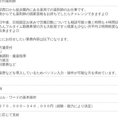
での薬剤師
駅西口から徒歩圏内にある薬局での薬剤師のお仕事です。
験からでも薬剤師の国家資格をお持ちでしたらチャレンジできますよ◎
日午後、日祝固定お休みで労働日数についても相談可能☆働く時間も４時間
ろんフルタイム勤務希望の方も大歓迎です☆残業も少ない月平均２時間程度
出来ますよ◎
たにお任せしたい業務内容は以下になります。
方箋受付
ジ
険調剤・服薬指導
の発注
剤業務など
薬歴などを導入しているためパソコン入力・操作が可能な方を求めています
師
セル・ワードの基本操作
２７０，０００～３４０，０００円（経験・能力により決定）
に応じて支給