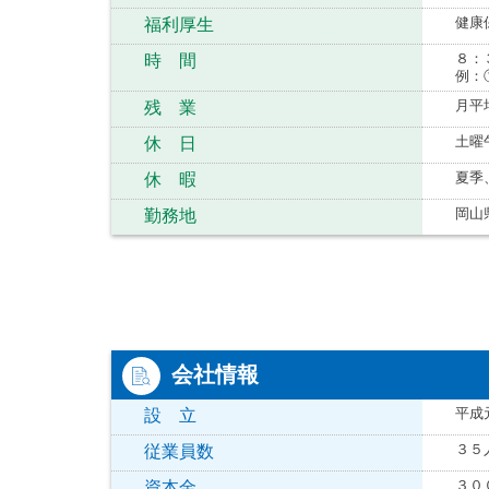
健康
福利厚生
８：
時 間
例：
月平
残 業
土曜
休 日
夏季
休 暇
岡山
勤務地
会社情報
平成
設 立
３５
従業員数
３０
資本金