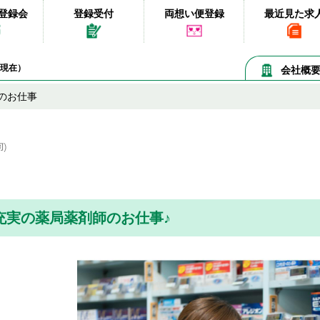
登録会
登録受付
両想い便登録
最近見た求
08現在）
会社概
のお仕事
充実の薬局薬剤師のお仕事♪