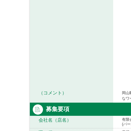
（コメント）
岡山
なワ
募集要項
有限
会社名（店名）
(パ