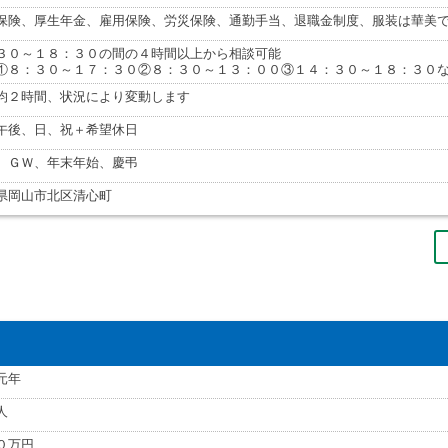
保険、厚生年金、雇用保険、労災保険、通勤手当、退職金制度、服装は華美
３０～１８：３０の間の４時間以上から相談可能
①８：３０～１７：３０②８：３０～１３：００③１４：３０～１８：３０
均２時間、状況により変動します
午後、日、祝＋希望休日
、ＧＷ、年末年始、慶弔
県岡山市北区清心町
元年
人
０万円