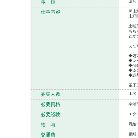
薬局
職 種
岡山
仕事内容
未経
土曜
もち
とが
あな
◆処
◆レ
◆保
◆薬
◆調
電子
１名
募集人数
薬剤
必要資格
エク
必要経験
月給
給 与
距離
交通費