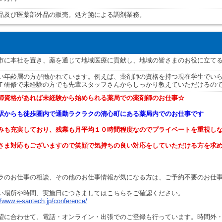
品及び医薬部外品の販売。処方箋による調剤業務。
市に本社を置き、薬を通じて地域医療に貢献し、地域の皆さまのお役に立て
い年齢層の方が働かれています。例えば、薬剤師の資格を持つ現在学生でい
Ｔ研修で未経験の方でも先輩スタッフさんからしっかり教えていただけるので
師資格があれば未経験から始められる薬局での薬剤師のお仕事☆
駅からも徒歩圏内で通勤ラクラクの清心町にある薬局内でのお仕事です
みも充実しており、残業も月平均１０時間程度なのでプライベートを重視し
さま対応もございますので笑顔で気持ちの良い対応をしていただける方を求
ラのお仕事の相談、その他のお仕事情報が気になる方は、ご予約不要のお仕
い場所や時間、実施日につきましてはこちらをご確認ください。
//www.e-santech.jp/conference/
望に合わせて、電話・オンライン・出張でのご登録も行っています。時間外